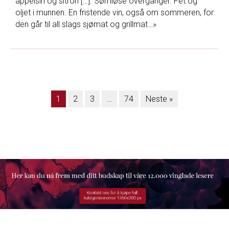
appelsin og sitron […]. Sømløse overganger. Fet og
oljet i munnen. En fristende vin, også om sommeren, for
den går til all slags sjømat og grillmat…»
1
2
3
…
74
Neste »