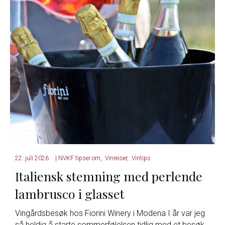
22. juli 2026
|
NVKF tipser om
,
Vinreiser
,
Vintips
Italiensk stemning med perlende
lambrusco i glasset
Vingårdsbesøk hos Fiorini Winery i Modena I år var jeg
så heldig å starte sommerfølelsen tidlig med et besøk