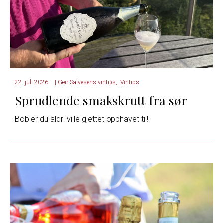
22. juli 2026
|
Geir Salvesens vintips
,
Vintips
Sprudlende smakskrutt fra sør
Bobler du aldri ville gjettet opphavet til!