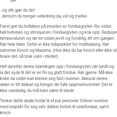
..og slik gjør du det:
..dersom du trenger veiledning da, vel og merke.
Først gnir du hvitløken på innsiden av fonduegryten. Riv osten.
hell hvitvinen og sitronjuicen i fonduegryten og kok opp. Reduser
temperaturen og rør inn osten jevnt og forsiktig, litt om gangen.
Rør hele tiden. Dette er ikke tidspunktet for multitasking. Rør
sammen Kirsch og Maizena. (Hvis ikke du har Kirsch eller ikke vil
bruke det, så bruk vann i stedet).
Hell deretter denne blandingen opp i fonduegryten, rør rundt og
la det syde til det er en fin og glatt fondue. Rør gjerne. Må ikke
koke da osten kan brenne seg fast i bunnen. Akkurat denne
delen er litt delikat og trenger din fulle oppmerksomhet. Det er
ikke vanskelig; du må bare være til stede.
Tenker dette skulle holde til et par personer. Enhver sveitser
med respekt for seg selv drikker hvitvin til ostefondue, samt
kirsch.