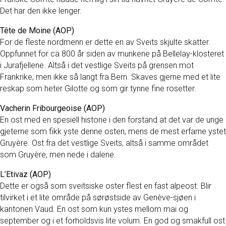
Det har den ikke lenger.
Tête de Moine (AOP)
For de fleste nordmenn er dette en av Sveits skjulte skatter.
Oppfunnet for ca 800 år siden av munkene på Bellelay-klosteret
i Jurafjellene. Altså i det vestlige Sveits på grensen mot
Frankrike, men ikke så langt fra Bern. Skaves gjerne med et lite
reskap som heter Gilotte og som gir tynne fine rosetter.
Vacherin Fribourgeoise (AOP)
En ost med en spesiell historie i den forstand at det var de unge
gjeterne som fikk yste denne osten, mens de mest erfarne ystet
Gruyère. Ost fra det vestlige Sveits, altså i samme området
som Gruyère, men nede i dalene.
L’Etivaz (AOP)
Dette er også som sveitsiske oster flest en fast alpeost. Blir
tilvirket i et lite område på sørøstside av Genève-sjøen i
kantonen Vaud. En ost som kun ystes mellom mai og
september og i et forholdsvis lite volum. En god og smakfull ost