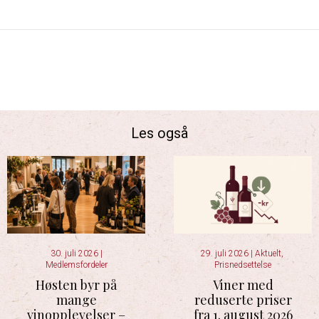
Les også
30. juli 2026
|
29. juli 2026
|
Aktuelt
,
Medlemsfordeler
Prisnedsettelse
Høsten byr på
Viner med
mange
reduserte priser
vinopplevelser –
fra 1. august 2026