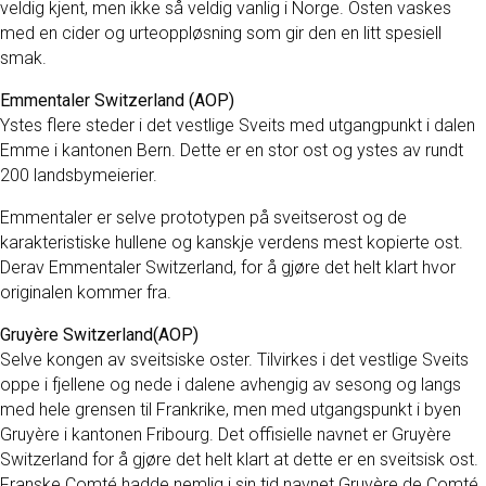
veldig kjent, men ikke så veldig vanlig i Norge. Osten vaskes
med en cider og urteoppløsning som gir den en litt spesiell
smak.
Emmentaler Switzerland (AOP)
Ystes flere steder i det vestlige Sveits med utgangpunkt i dalen
Emme i kantonen Bern. Dette er en stor ost og ystes av rundt
200 landsbymeierier.
Emmentaler er selve prototypen på sveitserost og de
karakteristiske hullene og kanskje verdens mest kopierte ost.
Derav Emmentaler Switzerland, for å gjøre det helt klart hvor
originalen kommer fra.
Gruyère Switzerland(AOP)
Selve kongen av sveitsiske oster. Tilvirkes i det vestlige Sveits
oppe i fjellene og nede i dalene avhengig av sesong og langs
med hele grensen til Frankrike, men med utgangspunkt i byen
Gruyère i kantonen Fribourg. Det offisielle navnet er Gruyère
Switzerland for å gjøre det helt klart at dette er en sveitsisk ost.
Franske Comté hadde nemlig i sin tid navnet Gruyère de Comté.