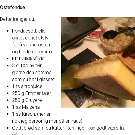
Ostefondue
Dette trenger du:
Fonduesett, eller
annet egnet utstyr
for å varme osten
og holde den varm
Ett hvitløksfedd
3 dl tørr hvitvin;
gjerne den samme
som du har i glasset
1 ts sitronjuice
250 g Emmentaler
250 g Gruyère
1 ss Maizena
1 ss Kirsch, (her er
nok jeg personlig mer på en raus)
Godt brød som du kutter i terninger, kan godt være fra i
går.