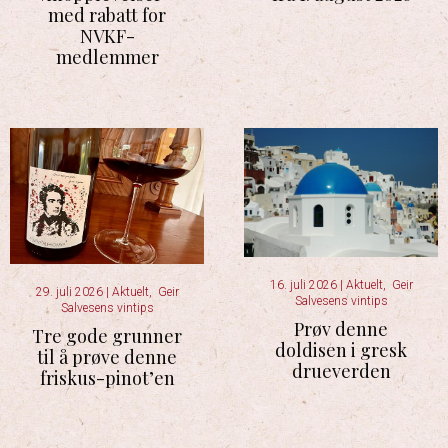
med rabatt for
NVKF-
medlemmer
16. juli 2026
|
Aktuelt
,
Geir
29. juli 2026
|
Aktuelt
,
Geir
Salvesens vintips
Salvesens vintips
Prøv denne
Tre gode grunner
doldisen i gresk
til å prøve denne
drueverden
friskus-pinot’en