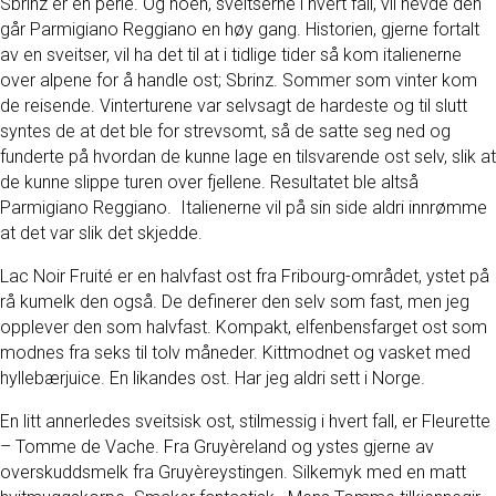
Sbrinz er en perle. Og noen, sveitserne i hvert fall, vil hevde den
går Parmigiano Reggiano en høy gang. Historien, gjerne fortalt
av en sveitser, vil ha det til at i tidlige tider så kom italienerne
over alpene for å handle ost; Sbrinz. Sommer som vinter kom
de reisende. Vinterturene var selvsagt de hardeste og til slutt
syntes de at det ble for strevsomt, så de satte seg ned og
funderte på hvordan de kunne lage en tilsvarende ost selv, slik at
de kunne slippe turen over fjellene. Resultatet ble altså
Parmigiano Reggiano. Italienerne vil på sin side aldri innrømme
at det var slik det skjedde.
Lac Noir Fruité er en halvfast ost fra Fribourg-området, ystet på
rå kumelk den også. De definerer den selv som fast, men jeg
opplever den som halvfast. Kompakt, elfenbensfarget ost som
modnes fra seks til tolv måneder. Kittmodnet og vasket med
hyllebærjuice. En likandes ost. Har jeg aldri sett i Norge.
En litt annerledes sveitsisk ost, stilmessig i hvert fall, er Fleurette
– Tomme de Vache. Fra Gruyèreland og ystes gjerne av
overskuddsmelk fra Gruyèreystingen. Silkemyk med en matt