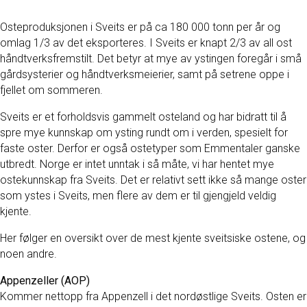
Osteproduksjonen i Sveits er på ca 180 000 tonn per år og
omlag 1/3 av det eksporteres. I Sveits er knapt 2/3 av all ost
håndtverksfremstilt. Det betyr at mye av ystingen foregår i små
gårdsysterier og håndtverksmeierier, samt på setrene oppe i
fjellet om sommeren.
Sveits er et forholdsvis gammelt osteland og har bidratt til å
spre mye kunnskap om ysting rundt om i verden, spesielt for
faste oster. Derfor er også ostetyper som Emmentaler ganske
utbredt. Norge er intet unntak i så måte, vi har hentet mye
ostekunnskap fra Sveits. Det er relativt sett ikke så mange oster
som ystes i Sveits, men flere av dem er til gjengjeld veldig
kjente.
Her følger en oversikt over de mest kjente sveitsiske ostene, og
noen andre.
Appenzeller (AOP)
Kommer nettopp fra Appenzell i det nordøstlige Sveits. Osten er