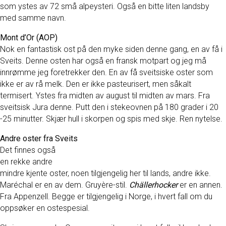
som ystes av 72 små alpeysteri. Også en bitte liten landsby
med samme navn.
Mont d’Or (AOP)
Nok en fantastisk ost på den myke siden denne gang, en av få i
Sveits. Denne osten har også en fransk motpart og jeg må
innrømme jeg foretrekker den. En av få sveitsiske oster som
ikke er av rå melk. Den er ikke pasteurisert, men såkalt
termisert. Ystes fra midten av august til midten av mars. Fra
sveitsisk Jura denne. Putt den i stekeovnen på 180 grader i 20
-25 minutter. Skjær hull i skorpen og spis med skje. Ren nytelse.
Andre oster fra Sveits
Det finnes også
en rekke andre
mindre kjente oster, noen tilgjengelig her til lands, andre ikke.
Maréchal er en av dem. Gruyère-stil.
Chällerhocker
er en annen.
Fra Appenzell. Begge er tilgjengelig i Norge, i hvert fall om du
oppsøker en ostespesial.