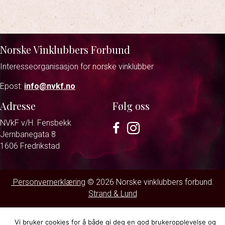
Norske Vinklubbers Forbund
Interesseorganisasjon for norske vinklubber
Epost:
info@nvkf.no
Adresse
Følg oss
NVkF v/H. Fensbekk
Facebook
Instagram
Jernbanegata 8
1606 Fredrikstad
Personvernerklæring
© 2026 Norske vinklubbers forbund.
Strand & Lund
Vi bruker cookies for å både gi deg en god brukeropplevelse og