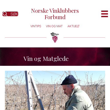
Norske Vinklubbers
SØK
Forbund
VINTIPS
VIN OG MAT
AKTUELT
Vin og Matglede