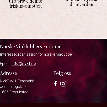
til å prøve denne
drueverden
friskus-pinot’en
Norske Vinklubbers Forbund
Interesseorganisasjon for norske vinklubber
Epost:
info@nvkf.no
Adresse
Følg oss
NVkF v/H. Fensbekk
Facebook
Instagram
Jernbanegata 8
1606 Fredrikstad