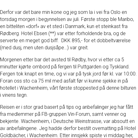
Derfor var det bare min kone og jeg som la i vei fra Oslo en
torsdag morgen i begynnelsen av juli. Første stopp ble Maribo,
en bitteliten «dorf» av et sted i Danmark, kun et steinkast fra
Rødberg. Hotel Ebsen (**) var etter forholdende bra, og de
serverte en meget god biff. DKK 895,- for et dobbeltværelse
(med dusj, men uten dusjsåpe…) var greit.
Morgenen etter bar det avsted til Rødby, hvor vi etter ca 5
minutter kjørte ombord på fergen til Puttgarden og Tyskland.
Fergen tok knapt en time, og vi var på tysk jord før kl. var 10:00.
Foran oss sto ca 75 mil med asfalt før vi kunne sjekke in på
hotellet i Wachenheim, vårt første stoppested på denne bilturen
i vinens tegn.
Reisen er i stor grad basert på tips og anbefalinger jeg har fått
fra medlemmer på FB-gruppen Vin-Forum, samt venner og
bekjente. Wachenheim, i Deutsche Weinstrasse, var absoutt en
av anbefalingene. Jeg hadde derfor bestilt overnatting på Hotel
Goldbächer, i Wachenheim. Etter innsjekk spiste vi middag her,