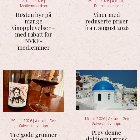
30. juli 2026
|
29. juli 2026
|
Aktuelt
,
Medlemsfordeler
Prisnedsettelse
Høsten byr på
Viner med
mange
reduserte priser
vinopplevelser –
fra 1. august 2026
med rabatt for
NVKF-
medlemmer
16. juli 2026
|
Aktuelt
,
Geir
29. juli 2026
|
Aktuelt
,
Geir
Salvesens vintips
Salvesens vintips
Prøv denne
Tre gode grunner
doldisen i gresk