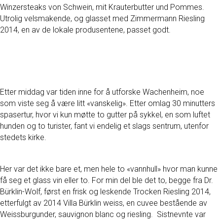
Winzersteaks von Schwein, mit Krauterbutter und Pommes.
Utrolig velsmakende, og glasset med Zimmermann Riesling
2014, en av de lokale produsentene, passet godt.
Etter middag var tiden inne for å utforske Wachenheim, noe
som viste seg å være litt «vanskelig». Etter omlag 30 minutters
spasertur, hvor vi kun møtte to gutter på sykkel, en som luftet
hunden og to turister, fant vi endelig et slags sentrum, utenfor
stedets kirke.
Her var det ikke bare et, men hele to «vannhull» hvor man kunne
få seg et glass vin eller to. For min del ble det to, begge fra Dr.
Bürklin-Wolf, først en frisk og leskende Trocken Riesling 2014,
etterfulgt av 2014 Villa Bürklin weiss, en cuvee bestående av
Weissburgunder, sauvignon blanc og riesling. Sistnevnte var