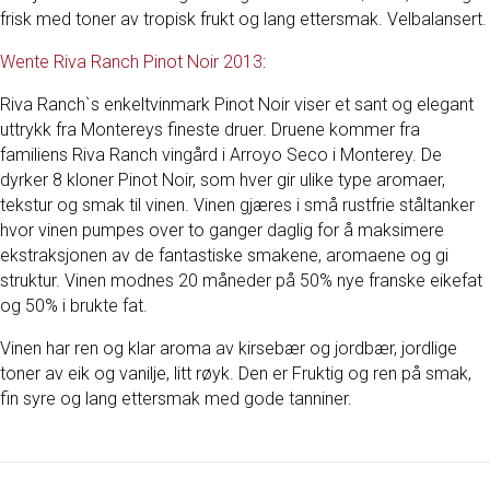
frisk med toner av tropisk frukt og lang ettersmak. Velbalansert.
Wente Riva Ranch Pinot Noir 2013
:
Riva Ranch`s enkeltvinmark Pinot Noir viser et sant og elegant
uttrykk fra Montereys fineste druer. Druene kommer fra
familiens Riva Ranch vingård i Arroyo Seco i Monterey. De
dyrker 8 kloner Pinot Noir, som hver gir ulike type aromaer,
tekstur og smak til vinen. ​Vinen gjæres i små rustfrie ståltanker
hvor vinen pumpes over to ganger daglig for å maksimere
ekstraksjonen av de fantastiske smakene, aromaene og gi
struktur. Vinen modnes 20 måneder på 50% nye franske eikefat
og 50% i brukte fat.
​Vinen har ren og klar aroma av kirsebær og jordbær, jordlige
toner av eik og vanilje, litt røyk. Den er Fruktig og ren på smak,
fin syre og lang ettersmak med gode tanniner.