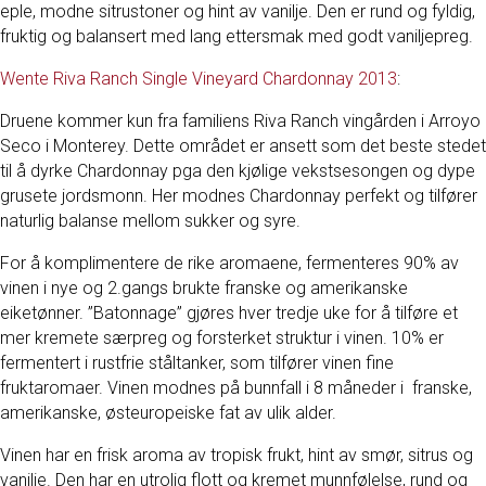
eple, modne sitrustoner og hint av vanilje. Den er rund og fyldig,
fruktig og balansert med lang ettersmak med godt vaniljepreg.
Wente Riva Ranch Single Vineyard Chardonnay 2013
:
Druene kommer kun fra familiens Riva Ranch vingården i Arroyo
Seco i Monterey. Dette området er ansett som det beste stedet
til å dyrke Chardonnay pga den kjølige vekstsesongen og dype
grusete jordsmonn. Her modnes Chardonnay perfekt og tilfører
naturlig balanse mellom sukker og syre. ​
For å komplimentere de rike aromaene, fermenteres 90% av
vinen i nye og 2.gangs brukte franske og amerikanske
eiketønner. ”Batonnage” gjøres hver tredje uke for å tilføre et
mer kremete særpreg og forsterket struktur i vinen. 10% er
fermentert i rustfrie ståltanker, som tilfører vinen fine
fruktaromaer. Vinen modnes på bunnfall i 8 måneder i franske,
amerikanske, østeuropeiske fat av ulik alder.
Vinen har en frisk aroma av tropisk frukt, hint av smør, sitrus og
vanilje. Den har en utrolig flott og kremet munnfølelse, rund og