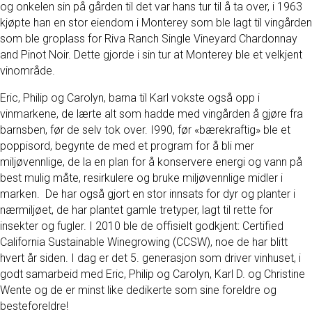
og onkelen sin på gården til det var hans tur til å ta over, i 1963
kjøpte han en stor eiendom i Monterey som ble lagt til vingården
som ble groplass for Riva Ranch Single Vineyard Chardonnay
and Pinot Noir. Dette gjorde i sin tur at Monterey ble et velkjent
vinområde.
Eric, Philip og Carolyn, barna til Karl vokste også opp i
vinmarkene, de lærte alt som hadde med vingården å gjøre fra
barnsben, før de selv tok over. I990, før «bærekraftig» ble et
poppisord, begynte de med et program for å bli mer
miljøvennlige, de la en plan for å konservere energi og vann på
best mulig måte, resirkulere og bruke miljøvennlige midler i
marken. De har også gjort en stor innsats for dyr og planter i
nærmiljøet, de har plantet gamle tretyper, lagt til rette for
insekter og fugler. I 2010 ble de offisielt godkjent: Certified
California Sustainable Winegrowing (CCSW), noe de har blitt
hvert år siden. I dag er det 5. generasjon som driver vinhuset, i
godt samarbeid med Eric, Philip og Carolyn, Karl D. og Christine
Wente og de er minst like dedikerte som sine foreldre og
besteforeldre!