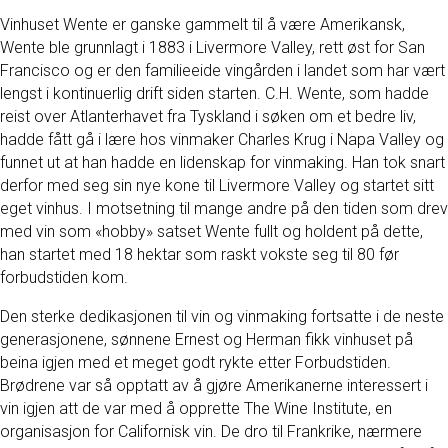
Vinhuset Wente er ganske gammelt til å være Amerikansk,
Wente ble grunnlagt i 1883 i Livermore Valley, rett øst for San
Francisco og er den familieeide vingården i landet som har vært
lengst i kontinuerlig drift siden starten. C.H. Wente, som hadde
reist over Atlanterhavet fra Tyskland i søken om et bedre liv,
hadde fått gå i lære hos vinmaker Charles Krug i Napa Valley og
funnet ut at han hadde en lidenskap for vinmaking. Han tok snart
derfor med seg sin nye kone til Livermore Valley og startet sitt
eget vinhus. I motsetning til mange andre på den tiden som drev
med vin som «hobby» satset Wente fullt og holdent på dette,
han startet med 18 hektar som raskt vokste seg til 80 før
forbudstiden kom.
Den sterke dedikasjonen til vin og vinmaking fortsatte i de neste
generasjonene, sønnene Ernest og Herman fikk vinhuset på
beina igjen med et meget godt rykte etter Forbudstiden.
Brødrene var så opptatt av å gjøre Amerikanerne interessert i
vin igjen att de var med å opprette The Wine Institute, en
organisasjon for Californisk vin. De dro til Frankrike, nærmere