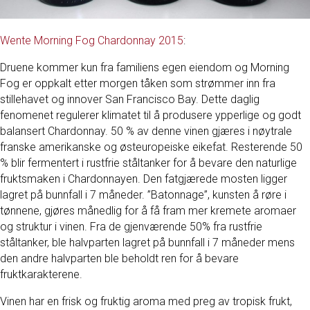
Wente Morning Fog Chardonnay 2015
:
Druene kommer kun fra familiens egen eiendom og Morning
Fog er oppkalt etter morgen tåken som strømmer inn fra
stillehavet og innover San Francisco Bay. Dette daglig
fenomenet regulerer klimatet til å produsere ypperlige og godt
balansert Chardonnay. 50 % av denne vinen gjæres i nøytrale
franske amerikanske og østeuropeiske eikefat. Resterende 50
% blir fermentert i rustfrie ståltanker for å bevare den naturlige
fruktsmaken i Chardonnayen. Den fatgjærede mosten ligger
lagret på bunnfall i 7 måneder. ”Batonnage”, kunsten å røre i
tønnene, gjøres månedlig for å få fram mer kremete aromaer
og struktur i vinen. Fra de gjenværende 50% fra rustfrie
ståltanker, ble halvparten lagret på bunnfall i 7 måneder mens
den andre halvparten ble beholdt ren for å bevare
fruktkarakterene.
Vinen har en frisk og fruktig aroma med preg av tropisk frukt,