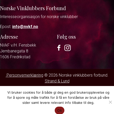
Norske Vinklubbers Forbund
Interesseorganisasjon for norske vinklubber
Epost:
info@nvkf.no
Adresse
Følg oss
NVkF v/H. Fensbekk
Facebook
Instagram
Jernbanegata 8
1606 Fredrikstad
Personvernerklæring
© 2026 Norske vinklubbers forbund.
Strand & Lund
Vi bruker cookies for å både gi deg en god brukeropplevelse og
for å spore og måle trafikk for å få en forståelse av bruk på våre
sider samt levere relevant info tilbake til deg.
Ok