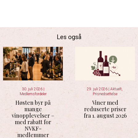
Les også
30. juli 2026
|
29. juli 2026
|
Aktuelt
,
Medlemsfordeler
Prisnedsettelse
Høsten byr på
Viner med
mange
reduserte priser
vinopplevelser –
fra 1. august 2026
med rabatt for
NVKF-
medlemmer