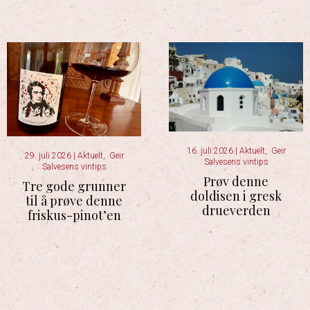
16. juli 2026
|
Aktuelt
,
Geir
29. juli 2026
|
Aktuelt
,
Geir
Salvesens vintips
Salvesens vintips
Prøv denne
Tre gode grunner
doldisen i gresk
til å prøve denne
drueverden
friskus-pinot’en