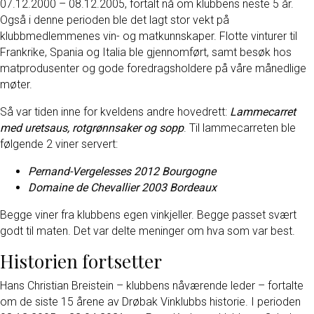
07.12.2000 – 08.12.2005, fortalt nå om klubbens neste 5 år.
Også i denne perioden ble det lagt stor vekt på
klubbmedlemmenes vin- og matkunnskaper. Flotte vinturer til
Frankrike, Spania og Italia ble gjennomført, samt besøk hos
matprodusenter og gode foredragsholdere på våre månedlige
møter.
Så var tiden inne for kveldens andre hovedrett:
Lammecarret
med uretsaus, rotgrønnsaker og sopp
. Til lammecarreten ble
følgende 2 viner servert:
Pernand-Vergelesses 2012 Bourgogne
Domaine de Chevallier 2003 Bordeaux
Begge viner fra klubbens egen vinkjeller. Begge passet svært
godt til maten. Det var delte meninger om hva som var best.
Historien fortsetter
Hans Christian Breistein – klubbens nåværende leder – fortalte
om de siste 15 årene av Drøbak Vinklubbs historie. I perioden