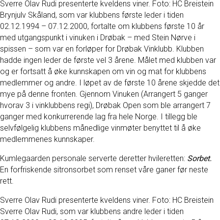
Sverre Olav Rudi presenterte kveldens viner. Foto: HC Breistein
Brynjulv Skåland, som var klubbens første leder i tiden
02.12.1994 – 07.12.2000, fortalte om klubbens første 10 år
med utgangspunkt i vinuken i Drøbak – med Stein Nørve i
spissen – som var en forløper for Drøbak Vinklubb. Klubben
hadde ingen leder de første vel 3 årene. Målet med klubben var
og er fortsatt å øke kunnskapen om vin og mat for klubbens
medlemmer og andre. I løpet av de første 10 årene skjedde det
mye på denne fronten. Gjennom Vinuken (Arrangert 5 ganger
hvorav 3 i vinklubbens regi), Drøbak Open som ble arrangert 7
ganger med konkurrerende lag fra hele Norge. I tillegg ble
selvfølgelig klubbens månedlige vinmøter benyttet til å øke
medlemmenes kunnskaper.
Kumlegaarden personale serverte deretter hvileretten:
Sorbet.
En forfriskende sitronsorbet som renset våre ganer før neste
rett.
Sverre Olav Rudi presenterte kveldens viner. Foto: HC Breistein
Sverre Olav Rudi, som var klubbens andre leder i tiden