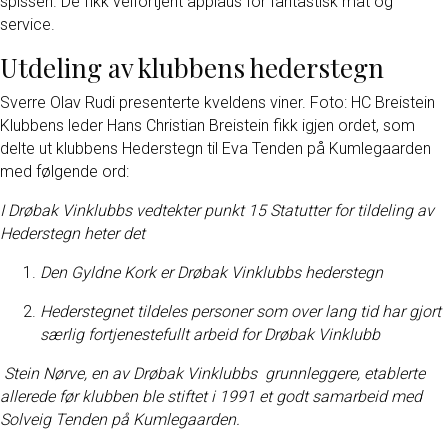
spissen. De fikk velfortjent applaus for fantastisk mat og
service.
Utdeling av klubbens hederstegn
Sverre Olav Rudi presenterte kveldens viner. Foto: HC Breistein
Klubbens leder Hans Christian Breistein fikk igjen ordet, som
delte ut klubbens Hederstegn til Eva Tenden på Kumlegaarden
med følgende ord:
I Drøbak Vinklubbs vedtekter punkt 15 Statutter
for tildeling av
Hederstegn heter det
Den Gyldne Kork er Drøbak Vinklubbs hederstegn
Hederstegnet tildeles personer som over lang tid har gjort
særlig fortjenestefullt arbeid for Drøbak Vinklubb
Stein Nørve, en av Drøbak Vinklubbs grunnleggere, etablerte
allerede før klubben ble stiftet i 1991 et godt samarbeid med
Solveig Tenden på Kumlegaarden.