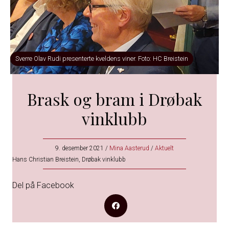
Sverre Olav Rudi presenterte kveldens viner. Foto: HC Breistein
Brask og bram i Drøbak
vinklubb
9. desember 2021
/
Mina Aasterud
/
Aktuelt
Hans Christian Breistein, Drøbak vinklubb
Del på Facebook