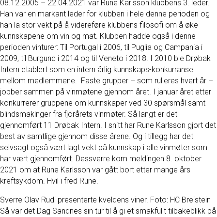
08.12.2005 – 22.04.2021 var Rune Karlsson klubbens 3. leder.
Han var en markant leder for klubben i hele denne perioden og
han la stor vekt på å videreføre klubbens filosofi om å øke
kunnskapene om vin og mat. Klubben hadde også i denne
perioden vinturer: Til Portugal i 2006, til Puglia og Campania i
2009, til Burgund i 2014 og til Veneto i 2018. I 2010 ble Drøbak
Intern etablert som en intern årlig kunnskaps-konkurranse
mellom medlemmene. Faste grupper – som rulleres hvert år –
jobber sammen på vinmøtene gjennom året. I januar året etter
konkurrerer gruppene om kunnskaper ved 30 spørsmål samt
blindsmakinger fra fjorårets vinmøter. Så langt er det
gjennomført 11 Drøbak Intern. I snitt har Rune Karlsson gjort det
best av samtlige gjennom disse årene. Og i tillegg har det
selvsagt også vært lagt vekt på kunnskap i alle vinmøter som
har vært gjennomført. Dessverre kom meldingen 8. oktober
2021 om at Rune Karlsson var gått bort etter mange års
kreftsykdom. Hvil i fred Rune.
Sverre Olav Rudi presenterte kveldens viner. Foto: HC Breistein
Så var det Dag Sandnes sin tur til å gi et smakfullt tilbakeblikk på