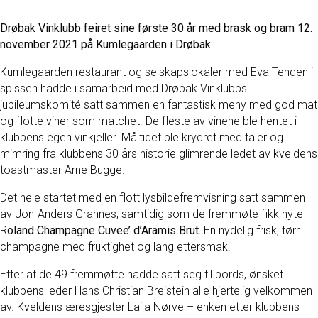
Drøbak Vinklubb feiret sine første 30 år med brask og bram 12.
november 2021 på Kumlegaarden i Drøbak.
Kumlegaarden restaurant og selskapslokaler med Eva Tenden i
spissen hadde i samarbeid med Drøbak Vinklubbs
jubileumskomité satt sammen en fantastisk meny med god mat
og flotte viner som matchet. De fleste av vinene ble hentet i
klubbens egen vinkjeller. Måltidet ble krydret med taler og
mimring fra klubbens 30 års historie glimrende ledet av kveldens
toastmaster Arne Bugge.
Det hele startet med en flott lysbildefremvisning satt sammen
av Jon-Anders Grannes, samtidig som de fremmøte fikk nyte
R
oland Champagne Cuvee’ d’Aramis Brut.
En nydelig frisk, tørr
champagne med fruktighet og lang ettersmak.
Etter at de 49 fremmøtte hadde satt seg til bords, ønsket
klubbens leder Hans Christian Breistein alle hjertelig velkommen
av. Kveldens æresgjester Laila Nørve – enken etter klubbens