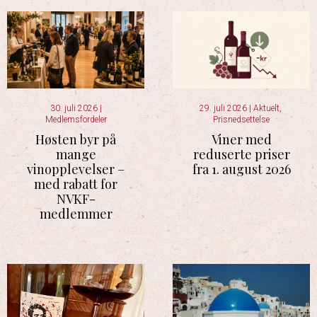
30. juli 2026
|
29. juli 2026
|
Aktuelt
,
Medlemsfordeler
Prisnedsettelse
Høsten byr på
Viner med
mange
reduserte priser
vinopplevelser –
fra 1. august 2026
med rabatt for
NVKF-
medlemmer