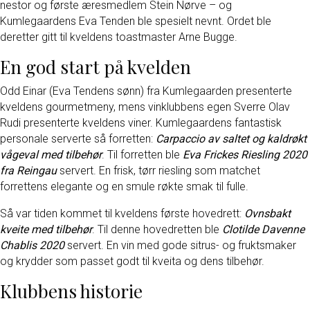
nestor og første æresmedlem Stein Nørve – og
Kumlegaardens Eva Tenden ble spesielt nevnt. Ordet ble
deretter gitt til kveldens toastmaster Arne Bugge.
En god start på kvelden
Odd Einar (Eva Tendens sønn) fra Kumlegaarden presenterte
kveldens gourmetmeny, mens vinklubbens egen Sverre Olav
Rudi presenterte kveldens viner. Kumlegaardens fantastisk
personale serverte så forretten:
Carpaccio av saltet og kaldrøkt
vågeval med tilbehør
. Til forretten ble
Eva Frickes Riesling 2020
fra Reingau
servert. En frisk, tørr riesling som matchet
forrettens elegante og en smule røkte smak til fulle.
Så var tiden kommet til kveldens første hovedrett:
Ovnsbakt
kveite med tilbehør
. Til denne hovedretten ble
Clotilde Davenne
Chablis 2020
servert. En vin med gode sitrus- og fruktsmaker
og krydder som passet godt til kveita og dens tilbehør.
Klubbens historie