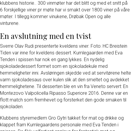
klubbens historie.. 300 vinmøter har det blitt og med et snitt på
6 forskjellige viner pr møte har vi smakt over 1800 viner på våre
møter. I tillegg kommer vinukene, Drøbak Open og alle
vinturene.
En avslutning med en tvist
Sverre Olav Rudi presenterte kveldens viner. Foto: HC Breistein
Tiden var inne for kveldens dessert. Kumlegaarden med Eva
Tenden i spissen har nok en gang lykkes. En nydelig
sjokoladedessert formet som en sjokoladekule med
hemmeligheter inni. Avsløringen skjedde ved at servitørene helte
varm sjokoladesaus over kulen slik at den smeltet og avdekket
hemmelighetene. Til desserten ble en vin fra Veneto servert: En
Montezovo Valpolicella Ripasso Superiore 2016. Denne var en
flott match som fremhevet og forsterket den gode smaken til
sjokoladen.
Klubbens styremedlem Gro Gytri takket for mat og drikke og
klappet fram Kumlegaardens personale med Eva Tenden i