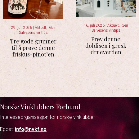
16. juli 2026
|
Aktuelt
,
Geir
29. juli 2026
|
Aktuelt
,
Geir
Salvesens vintips
Salvesens vintips
Prøv denne
Tre gode grunner
doldisen i gresk
til å prøve denne
drueverden
friskus-pinot’en
Norske Vinklubbers Forbund
Interesseorganisasjon for norske vinklubber
Epost:
info@nvkf.no