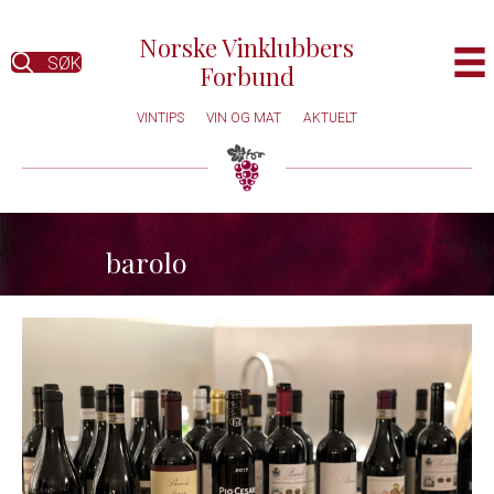
Norske Vinklubbers
SØK
Forbund
VINTIPS
VIN OG MAT
AKTUELT
barolo