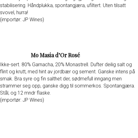
stabilisering. Håndplukka, spontangjæra, ufiltert. Uten tilsatt
svovel, hurra!
(importør: JP Wines)
Mo Masia d’Or Rosé
Ikke-sert. 80% Garnacha, 20% Monastrell. Dufter deilig salt og
flint og krutt, med hint av jordbær og sement. Ganske intens på
smak. Bra syre og fin salthet der, sødmefull inngang men
strammer seg opp, ganske digg til sommerkos. Spontangjæra.
Stål, og 12 mndr flaske.
(importør: JP Wines)