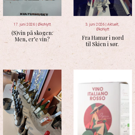
17. juni 2026
|
ØkoNytt
3. juni 2026
|
Aktuelt
,
ØkoNytt
(S)vin på skogen:
Fra Hamar i nord
Men, er’e vin?
til Skien i sør.