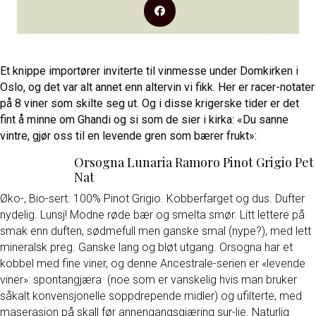
Et knippe importører inviterte til vinmesse under Domkirken i
Oslo, og det var alt annet enn altervin vi fikk. Her er racer-notater
på 8 viner som skilte seg ut. Og i disse krigerske tider er det
fint å minne om Ghandi og si som de sier i kirka: «Du sanne
vintre, gjør oss til en levende gren som bærer frukt»:
Orsogna Lunaria Ramoro Pinot Grigio Pet
Nat
Øko-, Bio-sert. 100% Pinot Grigio. Kobberfarget og dus. Dufter
nydelig. Lunsj! Modne røde bær og smelta smør. Litt lettere på
smak enn duften, sødmefull men ganske smal (nype?), med lett
mineralsk preg. Ganske lang og bløt utgang. Orsogna har et
kobbel med fine viner, og denne Ancestrale-serien er «levende
viner»: spontangjæra (noe som er vanskelig hvis man bruker
såkalt konvensjonelle soppdrepende midler) og ufilterte, med
maserasjon på skall før annengangsgjæring sur-lie. Naturlig