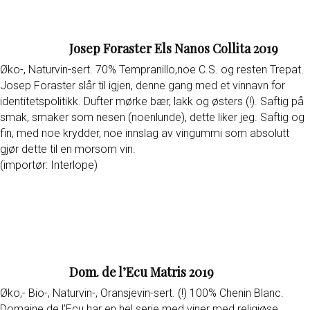
Josep Foraster Els Nanos Collita 2019
Øko-, Naturvin-sert. 70% Tempranillo,noe C.S. og resten Trepat.
Josep Foraster slår til igjen, denne gang med et vinnavn for
identitetspolitikk. Dufter mørke bær, lakk og østers (!). Saftig på
smak, smaker som nesen (noenlunde), dette liker jeg. Saftig og
fin, med noe krydder, noe innslag av vingummi som absolutt
gjør dette til en morsom vin.
(importør: Interlope)
Dom. de l’Ecu Matris 2019
Øko,- Bio-, Naturvin-, Oransjevin-sert. (!) 100% Chenin Blanc.
Domaine de l’Ecu har en hel serie med viner med religiøse