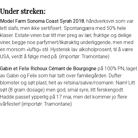
Under streken:
Model Farm Sonoma Coast Syrah 2018
, håndverksvin som var
lett slafs, men ikke sertifisert. Spontangjæra med 50% hele
klaser. Estate-vinen bar litt mer preg av lær, fruktige og deilige
viner, begge noe parfymert/likøraktig underliggende, men med
en morsom «luftig» stil. Hysterisk lav alkoholprosent, til å være
USA, verdt å følge med på. (importør: Tramontane)
Gabin et Felix Richoux Cémant de Bourgogne
på 100% PN, laget
av Gabin og Felix som har tatt over familiegården. Dufter
blomster og søt plast, hint av retsina/salvie/rosmarin. Nam! Litt
søt (8 gram dosage) men god, smal syre, litt ferskengodt.
Hadde passet ypperlig på 17.mai, men det kommer jo flere
vårfester! (importør: Tramontane)