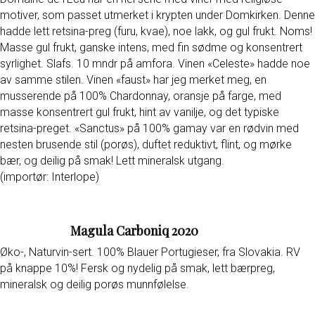
motiver, som passet utmerket i krypten under Domkirken. Denne
hadde lett retsina-preg (furu, kvae), noe lakk, og gul frukt. Noms!
Masse gul frukt, ganske intens, med fin sødme og konsentrert
syrlighet. Slafs. 10 mndr på amfora. Vinen «Celeste» hadde noe
av samme stilen. Vinen «faust» har jeg merket meg, en
musserende på 100% Chardonnay, oransje på farge, med
masse konsentrert gul frukt, hint av vanilje, og det typiske
retsina-preget. «Sanctus» på 100% gamay var en rødvin med
nesten brusende stil (porøs), duftet reduktivt, flint, og mørke
bær, og deilig på smak! Lett mineralsk utgang.
(importør: Interlope)
Magula Carboniq 2020
Øko-, Naturvin-sert. 100% Blauer Portugieser, fra Slovakia. RV
på knappe 10%! Fersk og nydelig på smak, lett bærpreg,
mineralsk og deilig porøs munnfølelse.