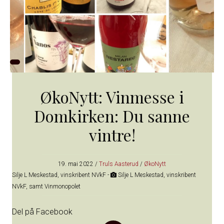
ØkoNytt: Vinmesse i
Domkirken: Du sanne
vintre!
19. mai 2022
/
Truls Aasterud
/
ØkoNytt
Silje L Meskestad, vinskribent NVkF -
Silje L Meskestad, vinskribent
NVkF, samt Vinmonopolet
Del på Facebook