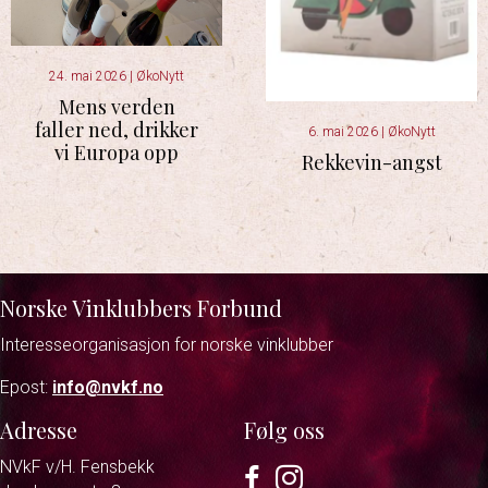
24. mai 2026
|
ØkoNytt
Mens verden
faller ned, drikker
6. mai 2026
|
ØkoNytt
vi Europa opp
Rekkevin-angst
Norske Vinklubbers Forbund
Interesseorganisasjon for norske vinklubber
Epost:
info@nvkf.no
Adresse
Følg oss
NVkF v/H. Fensbekk
Facebook
Instagram