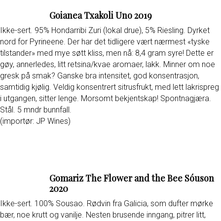
Goianea Txakoli Uno 2019
Ikke-sert. 95% Hondarribi Zuri (lokal drue), 5% Riesling. Dyrket
nord for Pyrineene. Der har det tidligere vært nærmest «tyske
tilstander» med mye søtt kliss, men nå: 8,4 gram syre! Dette er
gøy, annerledes, litt retsina/kvae aromaer, lakk. Minner om noe
gresk på smak? Ganske bra intensitet, god konsentrasjon,
samtidig kjølig. Veldig konsentrert sitrusfrukt, med lett lakrispreg
i utgangen, sitter lenge. Morsomt bekjentskap! Spontnagjæra.
Stål. 5 mndr bunnfall.
(importør: JP Wines)
Gomariz The Flower and the Bee Sóuson
2020
Ikke-sert. 100% Sousao. Rødvin fra Galicia, som dufter mørke
bær, noe krutt og vanilje. Nesten brusende inngang, pitrer litt,