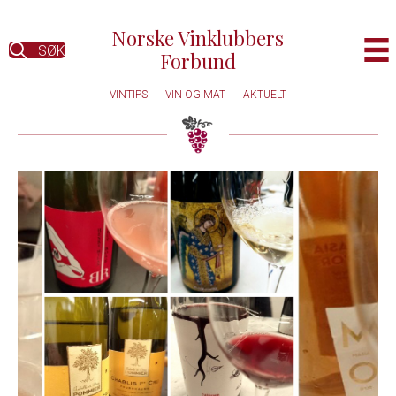
Norske Vinklubbers
SØK
Forbund
VINTIPS
VIN OG MAT
AKTUELT