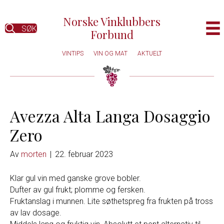
Norske Vinklubbers
SØK
Forbund
VINTIPS
VIN OG MAT
AKTUELT
Avezza Alta Langa Dosaggio
Zero
Av
morten
|
22. februar 2023
Klar gul vin med ganske grove bobler.
Dufter av gul frukt; plomme og fersken.
Fruktanslag i munnen. Lite søthetspreg fra frukten på tross
av lav dosage.