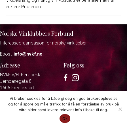
Middels lang og fruktig vin, Absolutt et pent alternativ til
enklere Prosecco
Norske Vinklubbers Forbund
Interesseorganisasjon for norske vinklubber
Epost:
info@nvkf.no
Adresse
Følg oss
NVkF v/H. Fensbekk
Facebook
Instagram
Jernbanegata 8
1606 Fredrikstad
Vi bruker cookies for å både gi deg en god brukeropplevelse
og for å spore og måle trafikk for å få en forståelse av bruk på
Personvernerklæring
© 2026 Norske vinklubbers forbund.
våre sider samt levere relevant info tilbake til deg.
Strand & Lund
Ok