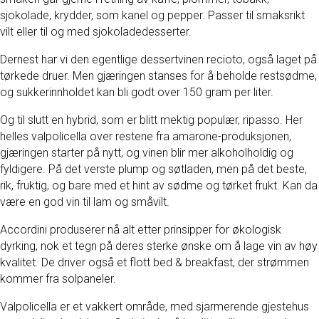
sjokolade, krydder, som kanel og pepper. Passer til smaksrikt
vilt eller til og med sjokoladedesserter.
Dernest har vi den egentlige dessertvinen recioto, også laget på
tørkede druer. Men gjæringen stanses for å beholde restsødme,
og sukkerinnholdet kan bli godt over 150 gram per liter.
Og til slutt en hybrid, som er blitt mektig populær, ripasso. Her
helles valpolicella over restene fra amarone-produksjonen,
gjæringen starter på nytt, og vinen blir mer alkoholholdig og
fyldigere. På det verste plump og søtladen, men på det beste,
rik, fruktig, og bare med et hint av sødme og tørket frukt. Kan da
være en god vin til lam og småvilt.
Accordini produserer nå alt etter prinsipper for økologisk
dyrking, nok et tegn på deres sterke ønske om å lage vin av høy
kvalitet. De driver også et flott bed & breakfast, der strømmen
kommer fra solpaneler.
Valpolicella er et vakkert område, med sjarmerende gjestehus