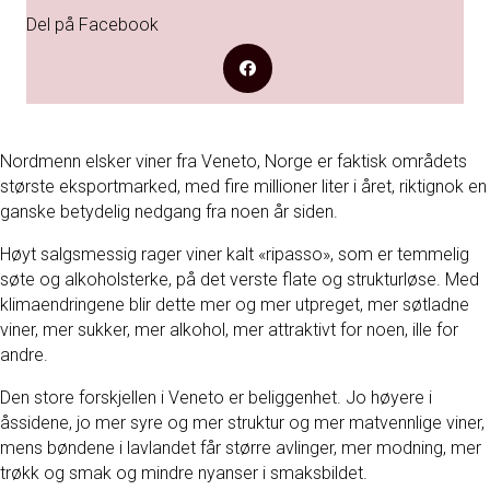
Del på Facebook
Nordmenn elsker viner fra Veneto, Norge er faktisk områdets
største eksportmarked, med fire millioner liter i året, riktignok en
ganske betydelig nedgang fra noen år siden.
Høyt salgsmessig rager viner kalt «ripasso», som er temmelig
søte og alkoholsterke, på det verste flate og strukturløse. Med
klimaendringene blir dette mer og mer utpreget, mer søtladne
viner, mer sukker, mer alkohol, mer attraktivt for noen, ille for
andre.
Den store forskjellen i Veneto er beliggenhet. Jo høyere i
åssidene, jo mer syre og mer struktur og mer matvennlige viner,
mens bøndene i lavlandet får større avlinger, mer modning, mer
trøkk og smak og mindre nyanser i smaksbildet.