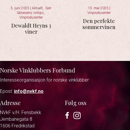
5. juni 2025
|
Aktuelt
,
Geir
15. mai 2025
|
Salvesens vintips
,
Vinprodusenter
Vinprodusenter
Den perfekte
Dewaldt Heyns 3
sommervinen
viner
Norske Vinklubbers Forbund
Interesseorganisasjon for norske vinklubber
Epost:
info@nvkf.no
Adresse
Følg oss
NVkF v/H. Fensbekk
Facebook
Instagram
Jernbanegata 8
1606 Fredrikstad