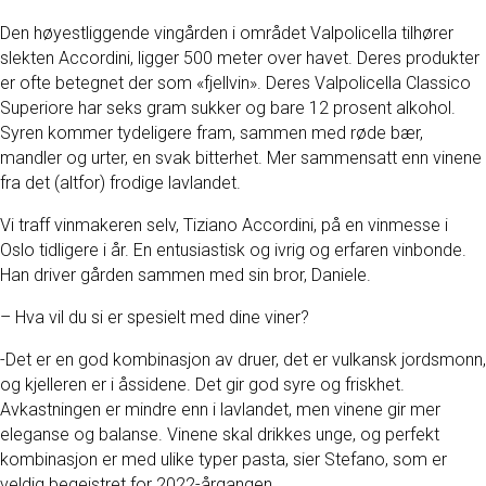
Den høyestliggende vingården i området Valpolicella tilhører
slekten Accordini, ligger 500 meter over havet. Deres produkter
er ofte betegnet der som «fjellvin». Deres Valpolicella Classico
Superiore har seks gram sukker og bare 12 prosent alkohol.
Syren kommer tydeligere fram, sammen med røde bær,
mandler og urter, en svak bitterhet. Mer sammensatt enn vinene
fra det (altfor) frodige lavlandet.
Vi traff vinmakeren selv, Tiziano Accordini, på en vinmesse i
Oslo tidligere i år. En entusiastisk og ivrig og erfaren vinbonde.
Han driver gården sammen med sin bror, Daniele.
– Hva vil du si er spesielt med dine viner?
-Det er en god kombinasjon av druer, det er vulkansk jordsmonn,
og kjelleren er i åssidene. Det gir god syre og friskhet.
Avkastningen er mindre enn i lavlandet, men vinene gir mer
eleganse og balanse. Vinene skal drikkes unge, og perfekt
kombinasjon er med ulike typer pasta, sier Stefano, som er
veldig begeistret for 2022-årgangen.