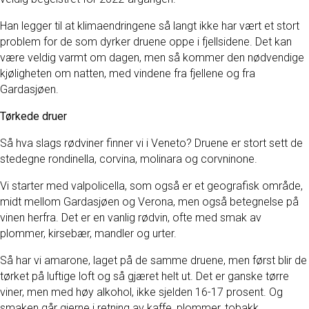
Han legger til at klimaendringene så langt ikke har vært et stort
problem for de som dyrker druene oppe i fjellsidene. Det kan
være veldig varmt om dagen, men så kommer den nødvendige
kjøligheten om natten, med vindene fra fjellene og fra
Gardasjøen.
Tørkede druer
Så hva slags rødviner finner vi i Veneto? Druene er stort sett de
stedegne rondinella, corvina, molinara og corvninone.
Vi starter med valpolicella, som også er et geografisk område,
midt mellom Gardasjøen og Verona, men også betegnelse på
vinen herfra. Det er en vanlig rødvin, ofte med smak av
plommer, kirsebær, mandler og urter.
Så har vi amarone, laget på de samme druene, men først blir de
tørket på luftige loft og så gjæret helt ut. Det er ganske tørre
viner, men med høy alkohol, ikke sjelden 16-17 prosent. Og
smaken går gjerne i retning av kaffe, plommer, tobakk,