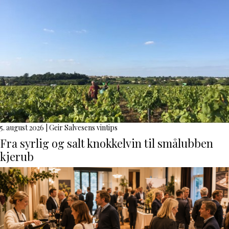
5. august 2026
|
Geir Salvesens vintips
Fra syrlig og salt knokkelvin til smålubben
kjerub