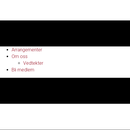
Arrangementer
Om oss
Vedtekter
Bli medlem