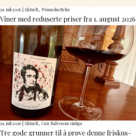
29. juli 2026
|
Aktuelt
,
Prisnedsettelse
Viner med reduserte priser fra 1. august 2026
29. juli 2026
|
Aktuelt
,
Geir Salvesens vintips
Tre gode grunner til å prøve denne friskus-