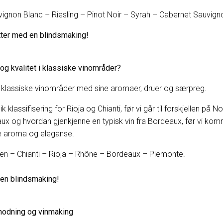
gnon Blanc – Riesling – Pinot Noir – Syrah – Cabernet Sauvign
tter med en b
lindsmaking!
 og kvalitet i klassiske vinområder?
fra klassiske vinområder med sine aromaer, druer og særpreg.
klassifisering for Rioja og Chianti, før vi går til forskjellen på 
aux og hvordan gjenkjenne en typisk vin fra Bordeaux, før vi ko
e aroma og eleganse.
sen – Chianti – Rioja – Rhône – Bordeaux – Piemonte.
 en blindsmaking!
modning og vinmaking