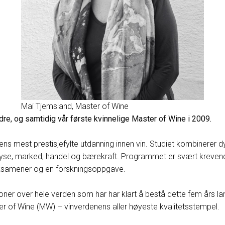
Mai Tjemsland, Master of Wine
re, og samtidig vår første kvinnelige Master of Wine i 2009.
ns mest prestisjefylte utdanning innen vin. Studiet kombinerer
yse, marked, handel og bærekraft. Programmet er svært krevende, 
ksamener og en forskningsoppgave.
oner over hele verden som har har klart å bestå dette fem års la
er of Wine (MW) – vinverdenens aller høyeste kvalitetsstempel.