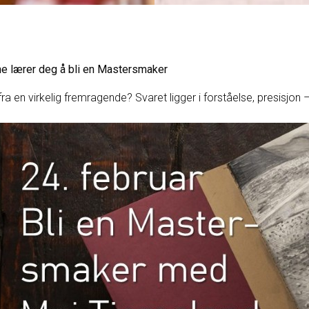
ne lærer deg å bli en Mastersmaker
ra en virkelig fremragende? Svaret ligger i forståelse, presisjon –