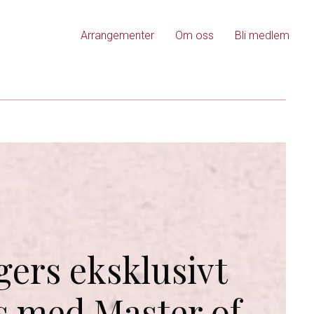
Arrangementer
Om oss
Bli medlem
ers eksklusivt
s med Master of