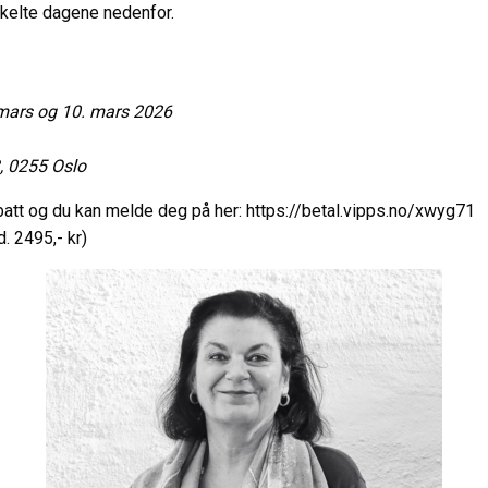
nkelte dagene nedenfor.
. mars og 10. mars 2026
B, 0255 Oslo
tt og du kan melde deg på her: https://betal.vipps.no/xwyg71
 2495,- kr)