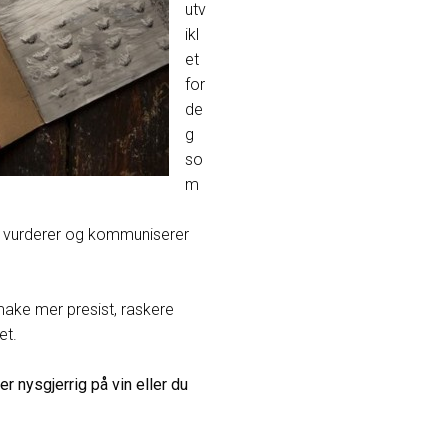
utv
ikl
et
for
de
g
so
m
er, vurderer og kommuniserer
make mer presist, raskere
tet.
r nysgjerrig på vin eller du