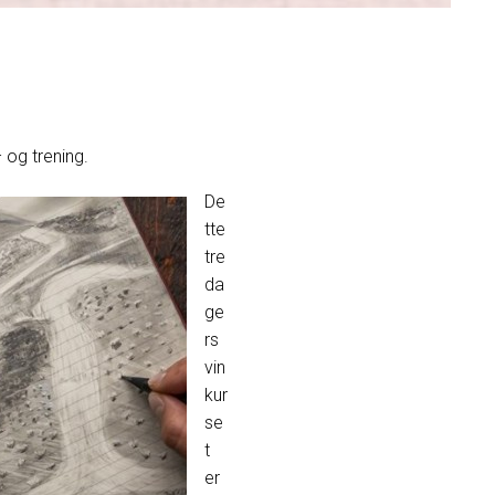
 og trening.
De
tte
tre
da
ge
rs
vin
kur
se
t
er