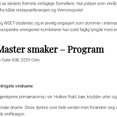
av landets fremste vinfaglige formidlere. Hun jobber som vinråd
g fra både restaurantbransjen og Vinmonopolet.
g WSET-studenter, og er jevnlig engasjert som dommer i interna
 europeiske vinregioner kombinerer hun solid faglig tyngde med e
 Master smaker – Program
s Gate 60B, 0255 Oslo
iktigste vindruene
gjenkjenne primæraroma i vin. Hvilken frukt, bær, krydder, urter 
onale druene. Disse dyrkes over hele verden men forandrer seg 
k vinifikasjon.