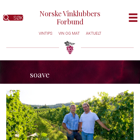
Norske Vinklubbers
SØK
Forbund
VINTIPS
VIN OG MAT
AKTUELT
soave