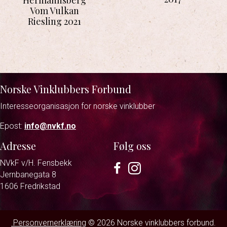
Vom Vulkan
Riesling 2021
Norske Vinklubbers Forbund
Interesseorganisasjon for norske vinklubber
Epost:
info@nvkf.no
Adresse
Følg oss
NVkF v/H. Fensbekk
Facebook
Instagram
Jernbanegata 8
1606 Fredrikstad
Personvernerklæring
© 2026 Norske vinklubbers forbund.