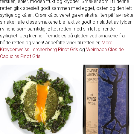
fersken, epler, moden frukt og krydder. Smaker som i til denne
retten gikk spesielt godt sammen med egget, osten og den lett
syrlige og kålen. Grønnkålpulveret ga en ekstra liten piff av røkte
smaker, alle disse smakene ble faktisk godt omsluttet av fylden
i vinene som samtidig løftet retten med sin lett pirrende
syrlighet. Jeg kjenner fremdeles på gleden ved smakene fra
både retten og vinen! Anbefalte viner til retten er;
Marc
Kreydenweiss Lerchenberg Pinot Gris
og
Weinbach Clos de
Capucins Pinot Gris
.