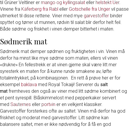
til Grüner Veltliner er
mango og kyllingsalat
eller
helstekt Uer
.
Vinene fra
Käferberg fra Rabl
eller
Gotschelle fra Unger
vil passe
utmerket til disse rettene. Viner med mye
garvestoffer
binder
spyttet og tørrer ut munnen, rødvin til salat blir derfor helt feil.
Både sødme og friskhet i vinen demper bitterhet i maten.
Sødmerik mat
Sødmerik mat demper sødmen og fruktigheten i vin. Vinen må
derfor ha minst like mye sødme som maten, ellers vil vinen
«drukne» En fellestrekk er at vinen gjerne skal være litt mer
syresterk en maten for å kunne runde smakene av, løfte
totalinntrykket, på kombinasjonen. En rett å prøve her er for
eksempel
baklava
med Royal Tokaiji! Serverer du
salt
mat
fremheves den også av viner med litt sødme kombinert og
et pent syrespill. Blåskimmelost med pepperkaker servert
med
Sauternes
eller
portvin
er en velkjent klassiker.
Garvestoffer forsterkes ofte av saltet. Vinen må derfor ha god
friskhet og moderat med garvestoffer. Litt sødme kan
balansere saltet, men er ikke nødvendig for å få en god