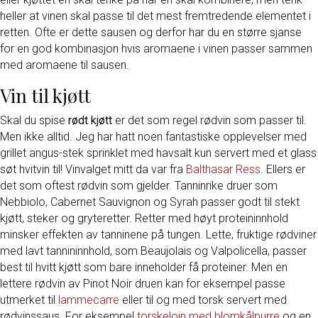
heller at vinen skal passe til det mest fremtredende elementet i
retten. Ofte er dette sausen og derfor har du en større sjanse
for en god kombinasjon hvis aromaene i vinen passer sammen
med aromaene til sausen.
Vin til kjøtt
Skal du spise
rødt kjøtt
er det som regel rødvin som passer til.
Men ikke alltid. Jeg har hatt noen fantastiske opplevelser med
grillet angus-stek sprinklet med havsalt kun servert med et glass
søt hvitvin til! Vinvalget mitt da var fra
Balthasar Ress
. Ellers er
det som oftest rødvin som gjelder. Tanninrike druer som
Nebbiolo, Cabernet Sauvignon og Syrah passer godt til stekt
kjøtt, steker og gryteretter. Retter med høyt proteininnhold
minsker effekten av tanninene på tungen. Lette, fruktige rødviner
med lavt tannininnhold, som Beaujolais og Valpolicella, passer
best til hvitt kjøtt som bare inneholder få proteiner. Men en
lettere rødvin av Pinot Noir druen kan for eksempel passe
utmerket til
lammecarre
eller til og med torsk servert med
rødvinssaus. For eksempel
torskeloin med blomkålpurre
og en