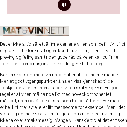
Det er ikke alltid så lett å finne den ene vinen som definitivt vil gi
deg den helt store mat og vinkombinasjonen, men med litt
prøving og feiling samt noen gode råd på veien kan du finne
frem til en kombinasjon som kan fungere fint for deg.
Når en skal kombinere vin med mat er utfordringene mange.
Men et godt utgangspunkt er å ha en viss kjennskap til de
forskjellige vinenes egenskaper før en skal velge vin. En god
regel er at vinen må ha noe likt med hovedkomponentet i
måltidet, men også noe ekstra som hjelper å fremheve maten
ørlite. Litt mer syre, eller litt mer sødme for eksempel. Men i det
store og det hele skal vinen fungere i balanse med maten og
ikke ta over smaksmessig. Mange vil kanskje tro at det er fisken
eller kjøttet en skal tenke på når en skal kombinere, men tenk