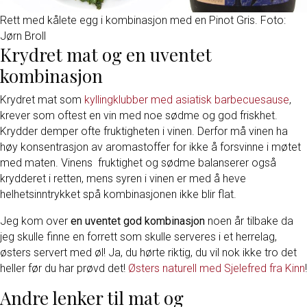
Rett med kålete egg i kombinasjon med en Pinot Gris. Foto:
Jørn Broll
Krydret mat og en uventet
kombinasjon
Krydret mat som
kyllingklubber med asiatisk barbecuesause
,
krever som oftest en vin med noe sødme og god friskhet.
Krydder demper ofte fruktigheten i vinen. Derfor må vinen ha
høy konsentrasjon av aromastoffer for ikke å forsvinne i møtet
med maten. Vinens fruktighet og sødme balanserer også
krydderet i retten, mens syren i vinen er med å heve
helhetsinntrykket spå kombinasjonen ikke blir flat.
Jeg kom over
en uventet god kombinasjon
noen år tilbake da
jeg skulle finne en forrett som skulle serveres i et herrelag,
østers servert med øl! Ja, du hørte riktig, du vil nok ikke tro det
heller før du har prøvd det!
Østers naturell med Sjelefred fra Kinn
!
Andre lenker til mat og