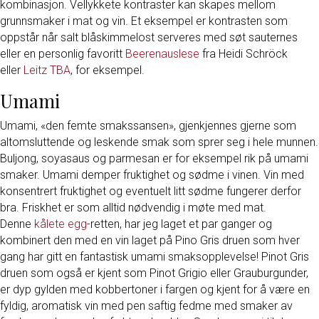
kombinasjon. Vellykkete kontraster kan skapes mellom
grunnsmaker i mat og vin. Et eksempel er kontrasten som
oppstår når salt blåskimmelost serveres med søt sauternes
eller en personlig favoritt
Beerenauslese
fra Heidi Schröck
eller
Leitz TBA
, for eksempel.
Umami
Umami, «den femte smakssansen», gjenkjennes gjerne som
altomsluttende og leskende smak som sprer seg i hele munnen.
Buljong, soyasaus og parmesan er for eksempel rik på umami
smaker. Umami demper fruktighet og sødme i vinen. Vin med
konsentrert fruktighet og eventuelt litt sødme fungerer derfor
bra. Friskhet er som alltid nødvendig i møte med mat.
Denne
kålete egg
-retten, har jeg laget et par ganger og
kombinert den med en vin laget på Pino Gris druen som hver
gang har gitt en fantastisk umami smaksopplevelse! Pinot Gris
druen som også er kjent som Pinot Grigio eller Grauburgunder,
er dyp gylden med kobbertoner i fargen og kjent for å være en
fyldig, aromatisk vin med pen saftig fedme med smaker av