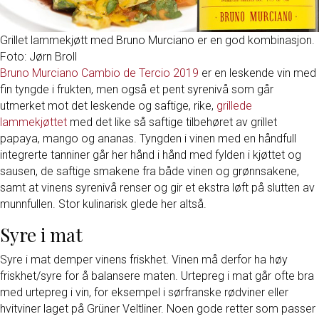
Grillet lammekjøtt med Bruno Murciano er en god kombinasjon.
Foto: Jørn Broll
Bruno Murciano Cambio de Tercio 2019
er en leskende vin med
fin tyngde i frukten, men også et pent syrenivå som går
utmerket mot det leskende og saftige, rike,
grillede
lammekjøttet
med det like så saftige tilbehøret av grillet
papaya, mango og ananas. Tyngden i vinen med en håndfull
integrerte tanniner går her hånd i hånd med fylden i kjøttet og
sausen, de saftige smakene fra både vinen og grønnsakene,
samt at vinens syrenivå renser og gir et ekstra løft på slutten av
munnfullen. Stor kulinarisk glede her altså.
Syre i mat
Syre i mat demper vinens friskhet. Vinen må derfor ha høy
friskhet/syre for å balansere maten. Urtepreg i mat går ofte bra
med urtepreg i vin, for eksempel i sørfranske rødviner eller
hvitviner laget på Grüner Veltliner. Noen gode retter som passer