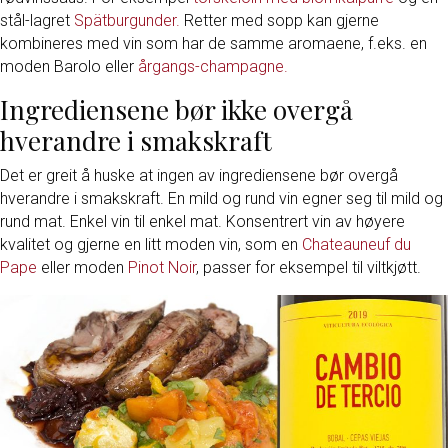
stål-lagret
Spätburgunder.
Retter med sopp kan gjerne
kombineres med vin som har de samme aromaene, f.eks. en
moden Barolo eller
årgangs-champagne.
Ingrediensene bør ikke overgå
hverandre i smakskraft
Det er greit å huske at ingen av ingrediensene bør overgå
hverandre i smakskraft. En mild og rund vin egner seg til mild og
rund mat. Enkel vin til enkel mat. Konsentrert vin av høyere
kvalitet og gjerne en litt moden vin, som en
Chateauneuf du
Pape
eller moden
Pinot Noir
, passer for eksempel til viltkjøtt.