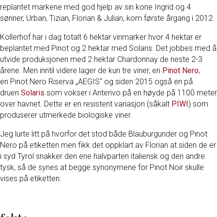
replantet markene med god hjelp av sin kone Ingrid og 4
sønner, Urban, Tizian, Florian & Julian, kom første årgang i 2012.
Kollerhof har i dag totalt 6 hektar vinmarker hvor 4 hektar er
beplantet med Pinot og 2 hektar med Solaris. Det jobbes med å
utvide produksjonen med 2 hektar Chardonnay de neste 2-3
årene. Men inntil videre lager de kun tre viner, en
Pinot Nero
,
en Pinot Nero Riserva „AEGIS“ og siden 2015 også en på
druen
Solaris
som vokser i Anterivo på en høyde på 1100 meter
over havnet. Dette er en resistent variasjon (såkalt
PIWI
) som
produserer utmerkede biologiske viner.
Jeg lurte litt på hvorfor det stod både Blauburgunder og Pinot
Nero på etiketten men fikk det oppklart av Florian at siden de er
i syd Tyrol snakker den ene halvparten italiensk og den andre
tysk, så de synes at begge synonymene for Pinot Noir skulle
vises på etiketten.