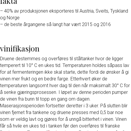
fakta
– 40% av produksjonen eksporteres til Austria, Sveits, Tyskland
og Norge
– de beste årgangene så langt har vært 2015 og 2016
vinifikasjon
Druene destemmes og overføres til ståltanker hvor de ligger
temperert til 10° C en ukes tid. Temperaturen holdes såpass lav
for at fermenteringen ikke skal starte, dette fordi de ønsker å gi
vinen mer frukt og en bedre farge. Etterhvert øker de
temperaturen langsomt hver dag til den når maksimalt 30° C for
å senke gjæringsprosessen. I løpet av denne perioden pumper
de vinen fra bunn til topp en gang om dagen.
Maserasjonsperioden fortsetter deretter i 3 uker. På slutten blir
vinen fjernet fra tankene og druene presses med 0,5 bar noe
som er veldig lavt og gjøres for å unngå bitterhet i vinen. Vinen
får så hvile en ukes tid i tanken før den overføres til franske