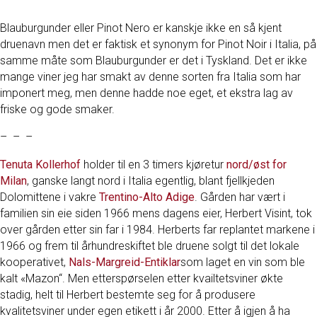
Blauburgunder eller Pinot Nero er kanskje ikke en så kjent
druenavn men det er faktisk et synonym for Pinot Noir i Italia, på
samme måte som Blauburgunder er det i Tyskland. Det er ikke
mange viner jeg har smakt av denne sorten fra Italia som har
imponert meg, men denne hadde noe eget, et ekstra lag av
friske og gode smaker.
– – –
Tenuta Kollerhof
holder til en 3 timers kjøretur
nord/øst for
Milan
, ganske langt nord i Italia egentlig, blant fjellkjeden
Dolomittene i vakre
Trentino-Alto Adige
. Gården har vært i
familien sin eie siden 1966 mens dagens eier, Herbert Visint, tok
over gården etter sin far i 1984. Herberts far replantet markene i
1966 og frem til århundreskiftet ble druene solgt til det lokale
kooperativet,
Nals-Margreid-Entiklar
som laget en vin som ble
kalt «Mazon“. Men etterspørselen etter kvailtetsviner økte
stadig, helt til Herbert bestemte seg for å produsere
kvalitetsviner under egen etikett i år 2000. Etter å igjen å ha