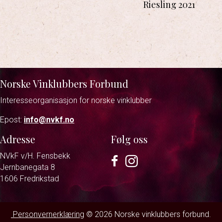
Riesling 2021
Norske Vinklubbers Forbund
Interesseorganisasjon for norske vinklubber
Epost:
info@nvkf.no
Adresse
Følg oss
NVkF v/H. Fensbekk
Facebook
Instagram
Jernbanegata 8
1606 Fredrikstad
Personvernerklæring
© 2026 Norske vinklubbers forbund.