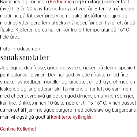
Barriques og Tonneau (
Berthomieu
og Ermitage) som er fra 0
(nye) til 5 år. 20% av fatene fornyes hvert år. Etter 12 måneders
modning på fat overføres vinen tilbake til ståltanker igjen og
modnes ytterligere fem til seks måneder, før den hviler ett år på
flaske. Kjelleren deres har en kontrollert temperatur på 16° C
hele året.
Foto: Produsenten
smaksnotater
Jeg digget den friske, gode og svale smaken på denne spesielt
pent balanserte vinen. Den har god tyngde i frukten med fine
smaker av jordbær, moreller og kirsebær, er lett krydret med en
leskende og lang ettersmak. Tanninene pirrer lett og sammen
med et pent syrenivå gir det en god dimensjon til vinen som jeg
kan like. Drikkes innen 10 år, temperert til 15-16° C. Vinen passet
utmerket til hjemmelagde burgere med coleslaw og burgerbuns,
men vil også gå godt til
konfiterte kyllinglår
.
Cantina Kollerhof