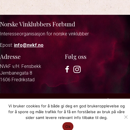
Norske Vinklubbers Forbund
Interesseorganisasjon for norske vinklubber
Epost:
info@nvkf.no
Adresse
Følg oss
NVkF v/H. Fensbekk
Facebook
Instagram
Jernbanegata 8
1606 Fredrikstad
Personvernerklæring
© 2026 Norske vinklubbers forbund.
Vi bruker cookies for å både gi deg en god brukeropplevelse og
Strand & Lund
for å spore og måle trafikk for å få en forståelse av bruk på våre
sider samt levere relevant info tilbake til deg.
Ok