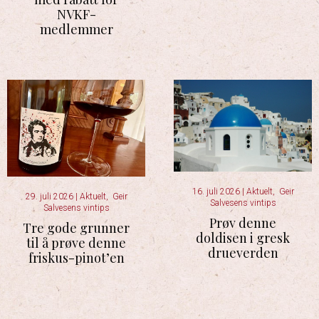
NVKF-
medlemmer
16. juli 2026
|
Aktuelt
,
Geir
29. juli 2026
|
Aktuelt
,
Geir
Salvesens vintips
Salvesens vintips
Prøv denne
Tre gode grunner
doldisen i gresk
til å prøve denne
drueverden
friskus-pinot’en