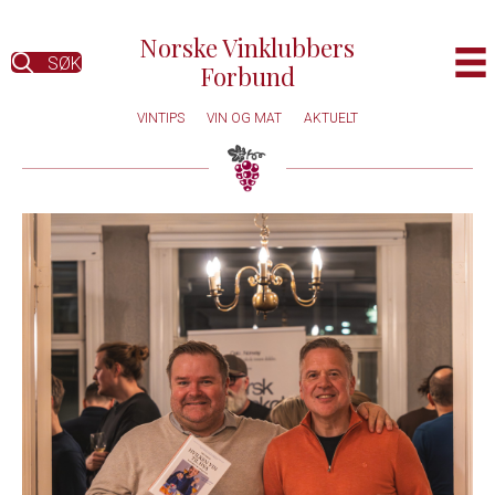
Norske Vinklubbers
SØK
Forbund
VINTIPS
VIN OG MAT
AKTUELT