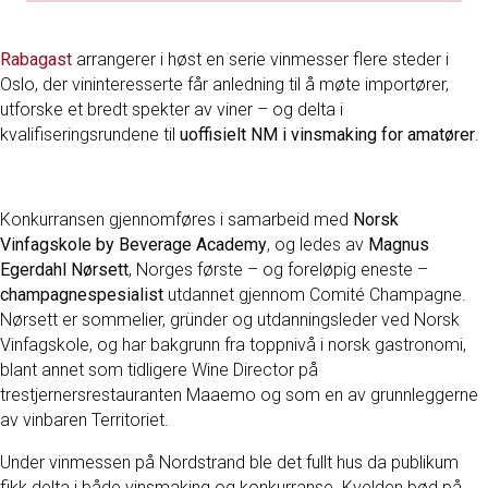
Rabagast
arrangerer i høst en serie vinmesser flere steder i
Oslo, der vininteresserte får anledning til å møte importører,
utforske et bredt spekter av viner – og delta i
kvalifiseringsrundene til
uoffisielt NM i vinsmaking for amatører
.
Konkurransen gjennomføres i samarbeid med
Norsk
Vinfagskole by Beverage Academy
, og ledes av
Magnus
Egerdahl Nørsett
, Norges første – og foreløpig eneste –
champagnespesialist
utdannet gjennom Comité Champagne.
Nørsett er sommelier, gründer og utdanningsleder ved Norsk
Vinfagskole, og har bakgrunn fra toppnivå i norsk gastronomi,
blant annet som tidligere Wine Director på
trestjernersrestauranten Maaemo og som en av grunnleggerne
av vinbaren Territoriet.
Under vinmessen på Nordstrand ble det fullt hus da publikum
fikk delta i både vinsmaking og konkurranse. Kvelden bød på