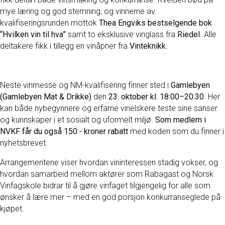
mye læring og god stemning, og vinnerne av
kvalifiseringsrunden mottok
Thea Engviks bestselgende bok
“Hvilken vin til hva”
samt to eksklusive vinglass fra
Riedel
. Alle
deltakere fikk i tillegg en vinåpner fra
Vinteknikk
.
Neste vinmesse og NM-kvalifisering finner sted i
Gamlebyen
(Gamlebyen Mat & Drikke)
den
23. oktober kl. 18:00–20:30
. Her
kan både nybegynnere og erfarne vinelskere teste sine sanser
og kunnskaper i et sosialt og uformelt miljø.
Som medlem i
NVKF får du også 150:- kroner rabatt
med koden som du finner i
nyhetsbrevet.
Arrangementene viser hvordan vininteressen stadig vokser, og
hvordan samarbeid mellom aktører som Rabagast og Norsk
Vinfagskole bidrar til å gjøre vinfaget tilgjengelig for alle som
ønsker å lære mer – med en god porsjon konkurranseglede på
kjøpet.