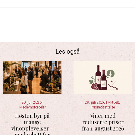
Les også
30. juli 2026
|
29. juli 2026
|
Aktuelt
,
Medlemsfordeler
Prisnedsettelse
Høsten byr på
Viner med
mange
reduserte priser
vinopplevelser –
fra 1. august 2026
med rabatt for