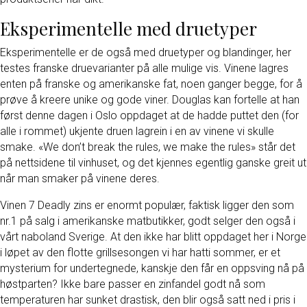
Eksperimentelle med druetyper
Eksperimentelle er de også med druetyper og blandinger, her
testes franske druevarianter på alle mulige vis. Vinene lagres
enten på franske og amerikanske fat, noen ganger begge, for å
prøve å kreere unike og gode viner. Douglas kan fortelle at han
først denne dagen i Oslo oppdaget at de hadde puttet den (for
alle i rommet) ukjente druen lagrein i en av vinene vi skulle
smake. «We don’t break the rules, we make the rules» står det
på nettsidene til vinhuset, og det kjennes egentlig ganske greit ut
når man smaker på vinene deres.
Vinen 7 Deadly zins er enormt populær, faktisk ligger den som
nr.1 på salg i amerikanske matbutikker, godt selger den også i
vårt naboland Sverige. At den ikke har blitt oppdaget her i Norge
i løpet av den flotte grillsesongen vi har hatti sommer, er et
mysterium for undertegnede, kanskje den får en oppsving nå på
høstparten? Ikke bare passer en zinfandel godt nå som
temperaturen har sunket drastisk, den blir også satt ned i pris i