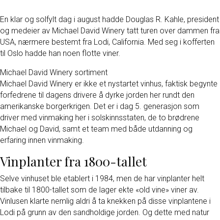
En klar og solfylt dag i august hadde Douglas R. Kahle, president
og medeier av Michael David Winery tatt turen over dammen fra
USA, nærmere bestemt fra Lodi, California. Med seg i kofferten
til Oslo hadde han noen flotte viner.
Michael David Winery sortiment
Michael David Winery er ikke et nystartet vinhus, faktisk begynte
forfedrene til dagens drivere å dyrke jorden her rundt den
amerikanske borgerkrigen. Det er i dag 5. generasjon som
driver med vinmaking her i solskinnsstaten, de to brødrene
Michael og David, samt et team med både utdanning og
erfaring innen vinmaking.
Vinplanter fra 1800-tallet
Selve vinhuset ble etablert i 1984, men de har vinplanter helt
tilbake til 1800-tallet som de lager ekte «old vine» viner av.
Vinlusen klarte nemlig aldri å ta knekken på disse vinplantene i
Lodi på grunn av den sandholdige jorden. Og dette med natur