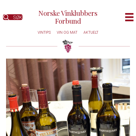
Norske Vinklubbers
SØK
Forbund
VINTIPS
VIN OG MAT
AKTUELT