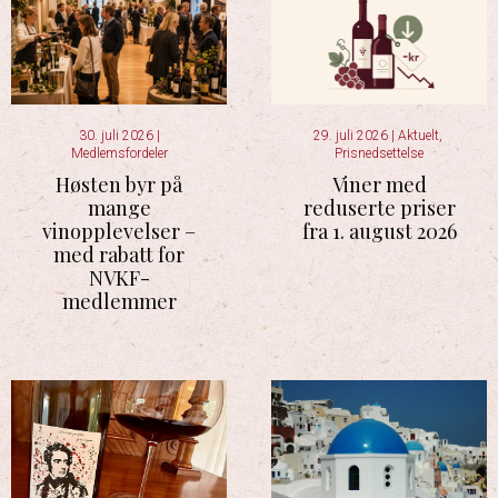
30. juli 2026
|
29. juli 2026
|
Aktuelt
,
Medlemsfordeler
Prisnedsettelse
Høsten byr på
Viner med
mange
reduserte priser
vinopplevelser –
fra 1. august 2026
med rabatt for
NVKF-
medlemmer