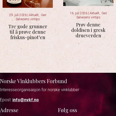
16. juli 2026
|
Aktuelt
,
Geir
29. juli 2026
|
Aktuelt
,
Geir
Salvesens vintips
Salvesens vintips
Prøv denne
Tre gode grunner
doldisen i gresk
til å prøve denne
drueverden
friskus-pinot’en
Norske Vinklubbers Forbund
Interesseorganisasjon for norske vinklubber
Epost:
info@nvkf.no
Adresse
Følg oss