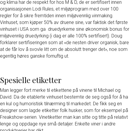
og klima har de respekt for hos M & D, de er sertifisert innen
organisasjonen Lodi Rules, et miljøprogram med over 100
regler for å sikre fremtiden innen miljøvennlig vinmaking.
Vinhuset, som kjøper 50% av druene sine, var faktisk det første
vinhuset i USA som ga druedyrkerne sine økonomisk bonus for
miljøvennlig druedyrking (i dag er alle 100% sertifisert). Doug
forklarer sertifiseringen som at «de nesten driver organisk, bare
at de får lov å svovle litt om de absolutt trenger det», noe som
egentlig høres ganske fornuftig ut.
Spesielle etiketter
Man legger fort merke til etikettene på vinene til Michael og
David. Da de etablerte vinhuset bestemte de seg også for å ha
en kul og humoristisk tilnærming til markedet. De fikk seg en
designer som lagde etiketter folk husker, som for eksempel på
Freakshow-serien. Vinetiketter man kan sitte og titte på relativt
lenge og oppdage nye små detaljer. Enkelte viner i andre
produktserier har dikt.