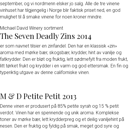
september, og vi nordmenn elsker jo salg. Alle de tre vinene
vinhuset har tilgjengelig i Norge blir faktisk priset ned, en god
mulighet til å smake vinene for noen kroner mindre.
Michael David Winery sortiment
The Seven Deadly Zins 2014
er som navnet tilsier en zinfandel. Den har en klassisk «zin»
aroma med mørke bær, skogsbær, krydder, hint av vanilje og
fatkrydder. Den er bløt og fruktig, lett sødmefylt fra moden frukt,
litt tørket frukt og krydder i en varm og god ettersmak. En fin og
typeriktig utgave av denne californiske vinen.
M & D Petite Petit 2013
Denne vinen er produsert på 85% petite syrah og 15 % petit
verdot. Vinen har en spennende og unik aroma. Komplekse
toner av mørke bær, lett krydderpreg og et deilig vaniljehint på
nesen. Den er fruktig og fyldig på smak, meget god syre og