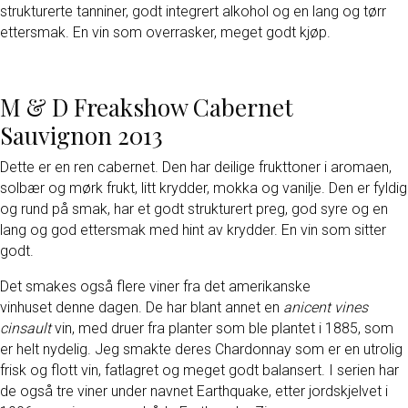
strukturerte tanniner, godt integrert alkohol og en lang og tørr
ettersmak. En vin som overrasker, meget godt kjøp.
M & D Freakshow Cabernet
Sauvignon 2013
Dette er en ren cabernet. Den har deilige frukttoner i aromaen,
solbær og mørk frukt, litt krydder, mokka og vanilje. Den er fyldig
og rund på smak, har et godt strukturert preg, god syre og en
lang og god ettersmak med hint av krydder. En vin som sitter
godt.
Det smakes også flere viner fra det amerikanske
vinhuset denne dagen. De har blant annet en
anicent vines
cinsault
vin, med druer fra planter som ble plantet i 1885, som
er helt nydelig. Jeg smakte deres Chardonnay som er en utrolig
frisk og flott vin, fatlagret og meget godt balansert. I serien har
de også tre viner under navnet Earthquake, etter jordskjelvet i