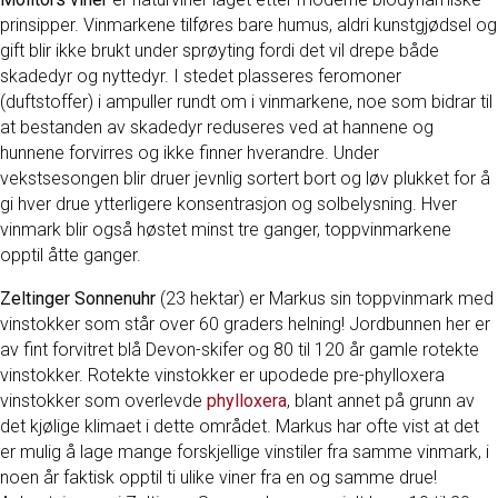
prinsipper. Vinmarkene tilføres bare humus, aldri kunstgjødsel og
gift blir ikke brukt under sprøyting fordi det vil drepe både
skadedyr og nyttedyr. I stedet plasseres feromoner
(duftstoffer) i ampuller rundt om i vinmarkene, noe som bidrar til
at bestanden av skadedyr reduseres ved at hannene og
hunnene forvirres og ikke finner hverandre. Under
vekstsesongen blir druer jevnlig sortert bort og løv plukket for å
gi hver drue ytterligere konsentrasjon og solbelysning. Hver
vinmark blir også høstet minst tre ganger, toppvinmarkene
opptil åtte ganger.
Zeltinger Sonnenuhr
(23 hektar) er Markus sin toppvinmark med
vinstokker som står over 60 graders helning! Jordbunnen her er
av fint forvitret blå Devon-skifer og 80 til 120 år gamle rotekte
vinstokker. Rotekte vinstokker er upodede pre-phylloxera
vinstokker som overlevde
phylloxera
, blant annet på grunn av
det kjølige klimaet i dette området. Markus har ofte vist at det
er mulig å lage mange forskjellige vinstiler fra samme vinmark, i
noen år faktisk opptil ti ulike viner fra en og samme drue!