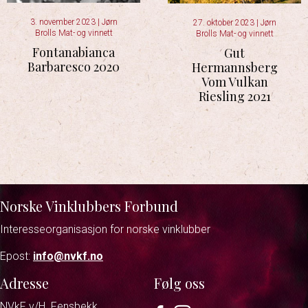
3. november 2023
|
Jørn
27. oktober 2023
|
Jørn
Brolls Mat- og vinnett
Brolls Mat- og vinnett
Fontanabianca
Gut
Barbaresco 2020
Hermannsberg
Vom Vulkan
Riesling 2021
Norske Vinklubbers Forbund
Interesseorganisasjon for norske vinklubber
Epost:
info@nvkf.no
Adresse
Følg oss
NVkF v/H. Fensbekk