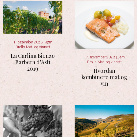
1. desember 2023
|
Jørn
Brolls Mat- og vinnett
La Carlina Bionzo
17. november 2023
|
Jørn
Barbera d’Asti
Brolls Mat- og vinnett
2019
Hvordan
kombinere mat og
vin