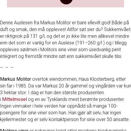
Denne Auslesen fra Markus Molitor er bare ellevilt god! Både på
duft og smak, den må oppleves! Altfor søt sier du? Sukkernivået
er riktignok på 131 g/l, og det er jo ikke lite men allikevel mindre
enn det som er vanlig for en Auslese (191–260 g/l ) og i tillegg
oppleves sødmen i Molitors sine viner som usedvanlig pent
integrert og fremstår mindre søt enn sukkernivået skulle tilsi.
– – –
Markus Molitor
overtok eiendommen, Haus Klosterberg, etter
sin far i 1985. Da var Markus 20 år gammel og vingården var kun
3 hektar stor. I dag er han den største produsenten
i
Mittelmosel
og en av Tysklands mest berømte produsenter.
Ingen vinmaker i hele verden har oppnådd så mange 100-
poengere for sine viner som han. Han gjør alt selv, har ingen
kjellermester og er selv kontaktperson for sine over 50 ansatte.
Molitors viner
er naturviner laget etter moderne biodynamiske