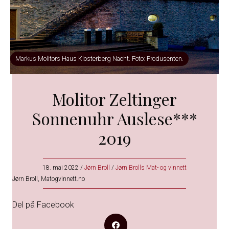
Markus Molitors Haus Klosterberg Nacht. Foto: Produsenten.
Molitor Zeltinger
Sonnenuhr Auslese***
2019
18. mai 2022
/
Jørn Broll
/
Jørn Brolls Mat- og vinnett
Jørn Broll, Matogvinnett.no
Del på Facebook