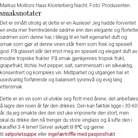
Markus Molitors Haus Klosterberg Nacht. Foto: Produsenten.
smaksnotater
Det er smått utrolig at dette er en Auslese! Jeg hadde forventet
en enda mer fremtredende sødme enn den elegante og florlette
sødmen som denne har, i tillegg til en helt egenartet duft og
smak som gjør at denne vinen står frem som frisk og spesielt
god. På glasset slår det imot meg en spesiell og elegant duft av
modne tropiske frukter. På smak gjenkjennes tropisk frukt,
grapefrukt, litchie, hvit pepper, salt, sammensatt i en silkeaktig,
konsentrert og kompleks vin. Midtpartiet og utgangen har et
usedvanlig forførende og balansert syrenivå og evig lang
ettersmak.
Dette er en vin som vil utvikle seg flott med årene, det anbefales
å lagre den noen år før den drikkes. Den kan faktisk ligge i 30-60
år, da jeg smakte den den sist uke imponerte den stort, men
skal du drikke den nå trenger du store vinglass og å lufte den i
karaffel 3-4 timer! Server avkjølt til 8℃ og gjerne
til
søtpotetsuppe
eller
ingefærtriffle med pasjonsfrukt
.