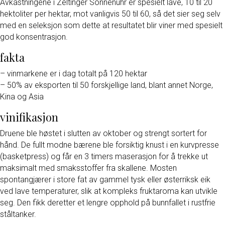
Avkastningene i Zeltinger Sonnenuhr er spesielt lave, 10 til 20
hektoliter per hektar, mot vanligvis 50 til 60, så det sier seg selv
med en seleksjon som dette at resultatet blir viner med spesielt
god konsentrasjon.
fakta
– vinmarkene er i dag totalt på 120 hektar
– 50% av eksporten til 50 forskjellige land, blant annet Norge,
Kina og Asia
vinifikasjon
Druene ble høstet i slutten av oktober og strengt sortert for
hånd. De fullt modne bærene ble forsiktig knust i en kurvpresse
(basketpress) og får en 3 timers maserasjon for å trekke ut
maksimalt med smaksstoffer fra skallene. Mosten
spontangjærer i store fat av gammel tysk eller østerriksk eik
ved lave temperaturer, slik at kompleks fruktaroma kan utvikle
seg. Den fikk deretter et lengre opphold på bunnfallet i rustfrie
ståltanker.