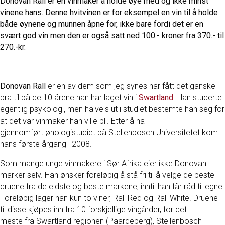
Donovan Rall er en vinmaker å holde øye med og ikke minst
vinene hans. Denne hvitvinen er for eksempel en vin til å holde
både øynene og munnen åpne for, ikke bare fordi det er en
svært god vin men den er også satt ned 100.- kroner fra 370.- til
270.-kr.
– – –
Donovan Rall
er en av dem som jeg synes har fått det ganske
bra til på de 10 årene han har laget vin i
Swartland
. Han studerte
egentlig psykologi, men halveis ut i studiet bestemte han seg for
at det var vinmaker han ville bli. Etter å ha
gjennomført ønologistudiet på Stellenbosch Universitetet kom
hans første årgang i 2008.
Som mange unge vinmakere i Sør Afrika eier ikke Donovan
marker selv. Han ønsker foreløbig å stå fri til å velge de beste
druene fra de eldste og beste markene, inntil han får råd til egne.
Foreløbig lager han kun to viner, Rall Red og Rall White. Druene
til disse kjøpes inn fra 10 forskjellige vingårder, for det
meste fra Swartland regionen (Paardeberg), Stellenbosch