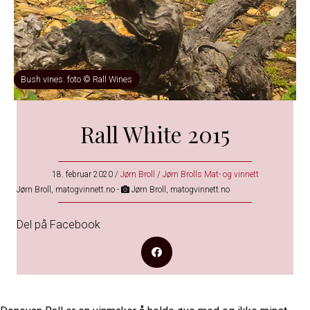
Bush vines. foto ©️ Rall Wines
Rall White 2015
18. februar 2020
/
Jørn Broll
/
Jørn Brolls Mat- og vinnett
Jørn Broll, matogvinnett.no -
Jørn Broll, matogvinnett.no
Del på Facebook