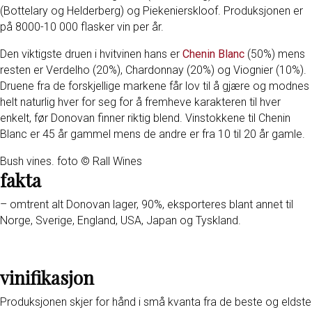
(Bottelary og Helderberg) og
Piekenierskloof
. Produksjonen er
på 8000-10 000 flasker vin per år.
Den viktigste druen i hvitvinen hans er
Chenin Blanc
(50%) mens
resten er Verdelho (20%), Chardonnay (20%) og Viognier (10%).
Druene fra de forskjellige markene får lov til å gjære og modnes
helt naturlig hver for seg for å fremheve karakteren til hver
enkelt, før Donovan finner riktig blend. Vinstokkene til Chenin
Blanc er 45 år gammel mens de andre er fra 10 til 20 år gamle.
Bush vines. foto ©️ Rall Wines
fakta
– omtrent alt Donovan lager, 90%, eksporteres blant annet til
Norge, Sverige, England, USA, Japan og Tyskland.
vinifikasjon
Produksjonen skjer for hånd i små kvanta fra de beste og eldste