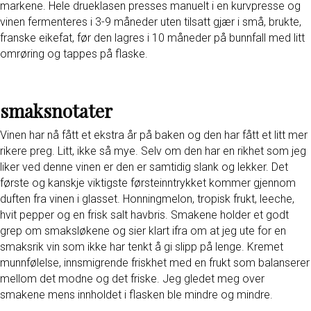
markene. Hele drueklasen presses manuelt i en kurvpresse og
vinen fermenteres i 3-9 måneder uten tilsatt gjær i små, brukte,
franske eikefat, før den lagres i 10 måneder på bunnfall med litt
omrøring og tappes på flaske.
smaksnotater
Vinen har nå fått et ekstra år på baken og den har fått et litt mer
rikere preg. Litt, ikke så mye. Selv om den har en rikhet som jeg
liker ved denne vinen er den er samtidig slank og lekker. Det
første og kanskje viktigste førsteinntrykket kommer gjennom
duften fra vinen i glasset. Honningmelon, tropisk frukt, leeche,
hvit pepper og en frisk salt havbris. Smakene holder et godt
grep om smaksløkene og sier klart ifra om at jeg ute for en
smaksrik vin som ikke har tenkt å gi slipp på lenge. Kremet
munnfølelse, innsmigrende friskhet med en frukt som balanserer
mellom det modne og det friske. Jeg gledet meg over
smakene mens innholdet i flasken ble mindre og mindre.