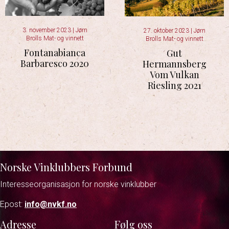
3. november 2023
|
Jørn
27. oktober 2023
|
Jørn
Brolls Mat- og vinnett
Brolls Mat- og vinnett
Fontanabianca
Gut
Barbaresco 2020
Hermannsberg
Vom Vulkan
Riesling 2021
Norske Vinklubbers Forbund
Interesseorganisasjon for norske vinklubber
Epost:
info@nvkf.no
Adresse
Følg oss