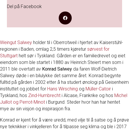
Del på Facebook
Weingut Salwey
holder til i Oberrotweil i hjertet av Kaiserstühl-
regionen i Baden, omlag 2,5 timers kjøretur
sørvest for
Stuttgart
helt sør i Tyskland. Gården er en familiedrevet og eiet
eiendom som ble startet i 1880 av Heinrich Steiert men som i
2011 ble overtatt av
Konrad Salwey
da faren Wolf-Dietrich
Salwey døde i en bilulykke det samme året. Konrad begynte
fulltid på gården i 2002 etter å ha studert ønologi på Geisenheim
instituttet og jobbet for
Hans Wirsching
og
Müller-Catoir
i
Tyskland, hos
Zind
-Humbrecht
i Alcase, Frankrike og hos
Michel
Juillot og Perrot-Minot
i Burgund. Steder hvor han har hentet
mye av sin visjon og inspirasjon fra.
Konrad er kjent for å være uredd, med vilje til å satse og å prøve
nye teknikker i vinkjelleren for å tilpasse seg klima og ble i 2017