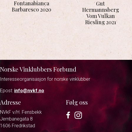
Fontanabianca
Gut
Barbaresco 2020
Hermannsberg
Vom Vulkan
Riesling 2021
Norske Vinklubbers Forbund
Interesseorganisasjon for norske vinklubber
Epost:
info@nvkf.no
Adresse
Følg oss
NVkF v/H. Fensbekk
Facebook
Instagram
Jernbanegata 8
1606 Fredrikstad