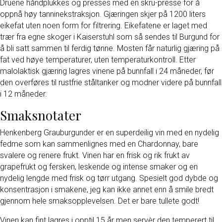
Druene håndplukkes og presses med en skru-presse for å
oppnå høy tanninekstraksjon. Gjæringen skjer på 1200 liters
eikefat uten noen form for filtrering. Eikefatene er laget med
trær fra egne skoger i Kaiserstuhl som så sendes til Burgund for
å bli satt sammen til ferdig tønne. Mosten får naturlig gjæring på
fat ved høye temperaturer, uten temperaturkontroll. Etter
malolaktisk gjæring lagres vinene på bunnfall i 24 måneder, før
den overføres til rustfrie ståltanker og modner videre på bunnfall
i 12 måneder.
Smaksnotater
Henkenberg Grauburgunder er en superdeilig vin med en nydelig
fedme som kan sammenlignes med en Chardonnay, bare
svalere og renere frukt. Vinen har en frisk og rik frukt av
grapefrukt og fersken, leskende og intense smaker og en
nydelig lengde med frisk og tørr utgang. Spesielt god dybde og
konsentrasjon i smakene, jeg kan ikke annet enn å smile bredt
gjennom hele smaksopplevelsen. Det er bare tullete godt!
Vinen kan fint lagres i opptil 15 år men servèr den temperert til