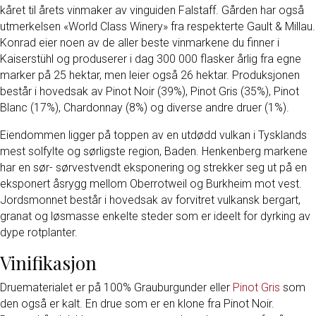
kåret til årets vinmaker av vinguiden Falstaff. Gården har også
utmerkelsen «World Class Winery» fra respekterte Gault & Millau.
Konrad eier noen av de aller beste vinmarkene du finner i
Kaiserstühl og produserer i dag 300 000 flasker årlig fra egne
marker på 25 hektar, men leier også 26 hektar. Produksjonen
består i hovedsak av Pinot Noir (39%), Pinot Gris (35%), Pinot
Blanc (17%), Chardonnay (8%) og diverse andre druer (1%).
Eiendommen ligger på toppen av en utdødd vulkan i Tysklands
mest solfylte og sørligste region, Baden. Henkenberg markene
har en sør- sørvestvendt eksponering og strekker seg ut på en
eksponert åsrygg mellom Oberrotweil og Burkheim mot vest.
Jordsmonnet består i hovedsak av forvitret vulkansk bergart,
granat og løsmasse enkelte steder som er ideelt for dyrking av
dype rotplanter.
Vinifikasjon
Druematerialet er på 100% Grauburgunder eller
Pinot Gris
som
den også er kalt. En drue som er en klone fra Pinot Noir.