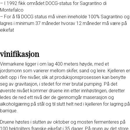
– I 1992 fikk området DOCG-status for Sagrantino di
Montefalco
– For å få DOCG status må vinen inneholde 100% Sagrantino og
lagres i minimum 37 måneder hvorav 12 måneder må være på
eikefat
vinifikasjon
Vinmarkene ligger i om lag 400 meters høyde, med et
jordsmonn som varierer mellom skifer, sand og leire. Kjelleren er
delt opp i fire nivåer, slik at produksjonsprosessen kan benytte
seg av gravitasjon, i stedet for mer brutal pumping. På det
øverste nivået kommer druene inn etter innhøstingen, deretter
ledes de ned ett nivå der de gjennomgår maserasjon og
alkoholgjæring på stål og til slutt helt ned i kjelleren for lagring på
barrique.
Druene høstes i slutten av oktober og mosten fermenteres på
100 hektoliters franske eikefat i 35 dager. På grunn av det store