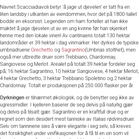
Navnet Scacciadiavoli betyr ‘å jage ut djevelen’ er tatt fra en
liten landsby i utkanten av eiendommen, hvor det på 1800-tallet
bodde en eksorsist. Legenden om ham forteller at han ikke
maktet å jage djevelen ut av en ung kvinne før han skjenket
henne med den lokale vinen! Av cantinaens totalt 130 hektar
landområder er 39 hektar i dag vinmarker. Her dyrkes de typiske
umbriadruene
Grechetto
og
Sagrantino
(Umbrias stolthet), men
også mer utbredte druer som Trebbiano, Chardonnay,
Sangiovese og Merlot. Arealet på totalt 39 hektar fordeler seg
på; 16 hektar Sagrantino, 10 hektar Sangiovese, 4 hektar Merlot,
4 hektar Grechetto, 3 hektar Trebbiano Spoletino og 2 hektar
Chardonnay. Totalt er produksjonen på 250 000 flasker per år.
Dyrkningen
er tilnærmet økologisk, og de benytter seg ikke av
ugressmidler. I kjelleren baserer de seg delvis på naturlig gjær
og delvis på tilsatt gjær. Sagrantino er en kraftfull drue og er
regnet som den desidert mest tanniske av Italias rødvinsdruer.
Selv om tanninene sies å være elegante i seg selv, så kreves
det forsiktighet under vinifikasjonen for å få til en vin som vil