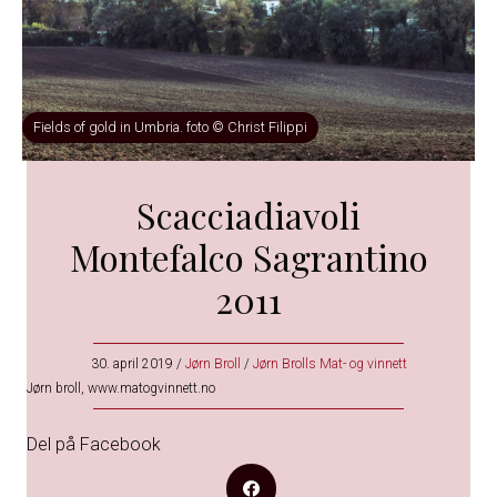
Fields of gold in Umbria. foto © Christ Filippi
Scacciadiavoli
Montefalco Sagrantino
2011
30. april 2019
/
Jørn Broll
/
Jørn Brolls Mat- og vinnett
Jørn broll, www.matogvinnett.no
Del på Facebook