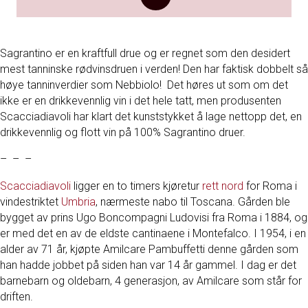
Sagrantino er en kraftfull drue og er regnet som den desidert
mest tanninske rødvinsdruen i verden! Den har faktisk dobbelt så
høye tanninverdier som Nebbiolo! Det høres ut som om det
ikke er en drikkevennlig vin i det hele tatt, men produsenten
Scacciadiavoli har klart det kunststykket å lage nettopp det, en
drikkevennlig og flott vin på 100% Sagrantino druer.
– – –
Scacciadiavoli
ligger en to timers kjøretur
rett nord
for Roma i
vindestriktet
Umbria
, nærmeste nabo til Toscana. Gården ble
bygget av prins Ugo Boncompagni Ludovisi fra Roma i 1884, og
er med det en av de eldste cantinaene i Montefalco. I 1954, i en
alder av 71 år, kjøpte Amilcare Pambuffetti denne gården som
han hadde jobbet på siden han var 14 år gammel. I dag er det
barnebarn og oldebarn, 4 generasjon, av Amilcare som står for
driften.