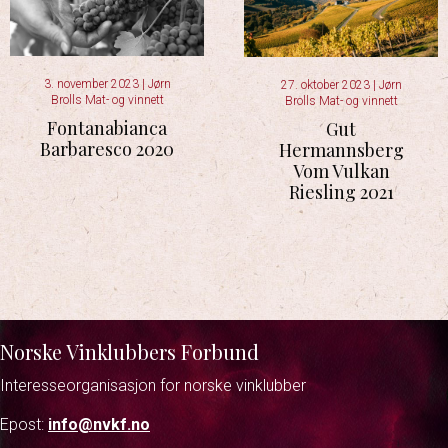
3. november 2023
|
Jørn
27. oktober 2023
|
Jørn
Brolls Mat- og vinnett
Brolls Mat- og vinnett
Fontanabianca
Gut
Barbaresco 2020
Hermannsberg
Vom Vulkan
Riesling 2021
Norske Vinklubbers Forbund
Interesseorganisasjon for norske vinklubber
Epost:
info@nvkf.no