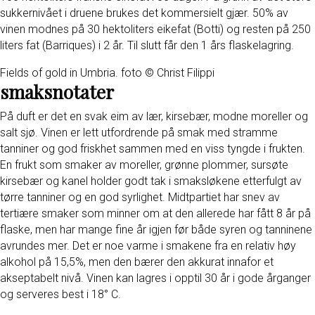
sukkernivået i druene brukes det kommersielt gjær. 50% av
vinen modnes på 30 hektoliters eikefat (Botti) og resten på 250
liters fat (Barriques) i 2 år. Til slutt får den 1 års flaskelagring.
Fields of gold in Umbria. foto © Christ Filippi
smaksnotater
På duft er det en svak eim av lær, kirsebær, modne moreller og
salt sjø. Vinen er lett utfordrende på smak med stramme
tanniner og god friskhet sammen med en viss tyngde i frukten.
En frukt som smaker av moreller, grønne plommer, sursøte
kirsebær og kanel holder godt tak i smaksløkene etterfulgt av
tørre tanniner og en god syrlighet. Midtpartiet har snev av
tertiære smaker som minner om at den allerede har fått 8 år på
flaske, men har mange fine år igjen før både syren og tanninene
avrundes mer. Det er noe varme i smakene fra en relativ høy
alkohol på 15,5%, men den bærer den akkurat innafor et
akseptabelt nivå. Vinen kan lagres i opptil 30 år i gode årganger
og serveres best i 18° C.