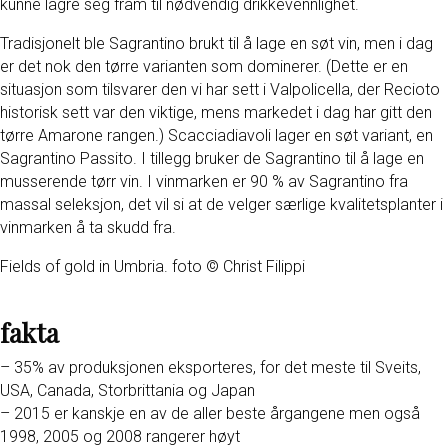
kunne lagre seg fram til nødvendig drikkevennlighet.
Tradisjonelt ble Sagrantino brukt til å lage en søt vin, men i dag
er det nok den tørre varianten som dominerer. (Dette er en
situasjon som tilsvarer den vi har sett i Valpolicella, der Recioto
historisk sett var den viktige, mens markedet i dag har gitt den
tørre Amarone rangen.) Scacciadiavoli lager en søt variant, en
Sagrantino Passito. I tillegg bruker de Sagrantino til å lage en
musserende tørr vin. I vinmarken er 90 % av Sagrantino fra
massal seleksjon, det vil si at de velger særlige kvalitetsplanter i
vinmarken å ta skudd fra.
Fields of gold in Umbria. foto © Christ Filippi
fakta
– 35% av produksjonen eksporteres, for det meste til Sveits,
USA, Canada, Storbrittania og Japan
– 2015 er kanskje en av de aller beste årgangene men også
1998, 2005 og 2008 rangerer høyt