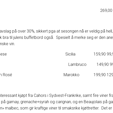
abra y El Monte 269,00 189
avslag på over 30%, sikkert pga at sesongen nå er veldig på hell,
sk bra til julens buffetbord også. Spesielt å merke seg er den a
nske vin.
rello Mascalese Sicilia 159,90 99,
ndon Rosato Lambruco 149,90 99,
Thalvin Tandem Rosé Marokko 199,90 129,
teressant kjøpt fra Cahors i Sydvest-Frankrike, samt fire viner fra
s, på gamay, grenache+syrah og carignan, og en Beaujolais på g
n» malbec, som gir kraftige viner til smaksrike kjøttretter. Det e