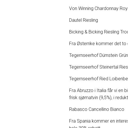
Von Winning Ch
Dautel Riesl
Bicking & Bicking
Fra Østerrike kommer det to g
Tegernseerhof Dürnst
Tegernseerhof St
Tegernseerhof Ried Lo
Fra Abruzzo i Italia får vi en
frisk sjømatvin (9,5%), i reduk
Rabasco Can
Fra Spania kommer en interessa