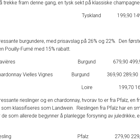
å trekke fram denne gang, en tysk sekt på klassiske champagne
 Prestige Brut Tyskland 199,90 149
ressante burgundere, med prisavslag på 26% og 22%. Den første
n en Pouilly-Fumé med 15% rabatt.
 1er Cru Gravières Burgund 679,90 499,
ne Chardonnay Vielles Vignes Burgund 369,90 289,90
ouilly-Fumé Loire 199,70 169
ssante rieslinger og en chardonnay, hvorav to er fra Pfalz, en fr
r, som klassifiseres som Landwein. Rieslingen fra Pfalz har en 
 de som allerede begynner å planlegge forsyning av juledrikke, er
esheimer Riesling Pfalz 279,90 229,