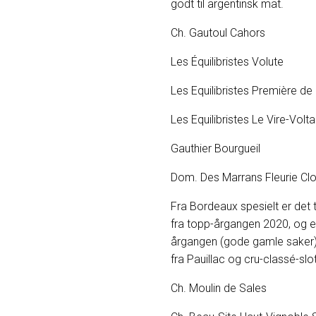
godt til argentinsk mat.
Ch. Gautoul
Les Équilibri
Les Equilibristes
Les Equilibriste
Gauthier Bo
Dom. Des Marrans Fle
Fra Bordeaux spesielt er det 
fra topp-årgangen 2020, og e
årgangen (gode gamle saker).
fra Pauillac og cru-classé-sl
Ch. Moulin de S