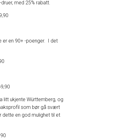
-druer, med 25% rabatt.
,90
 er en 90+ -poenger. I det
90
,90
a litt ukjente Württemberg, og
smaksprofil som bør gå svært
 dette en god mulighet til et
90