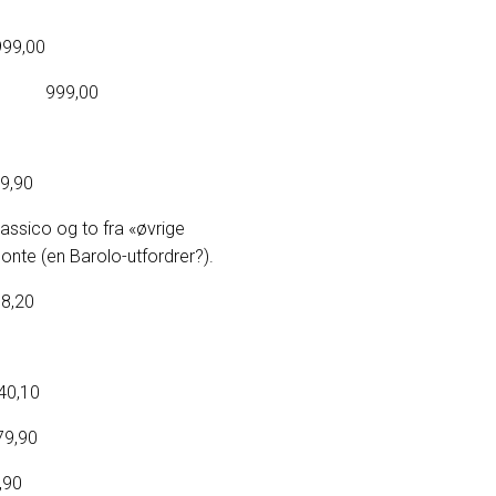
,00
999,00
,90
lassico og to fra «øvrige
monte (en Barolo-utfordrer?).
,20
,10
,90
90