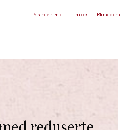
Arrangementer
Om oss
Bli medlem
 med reduserte