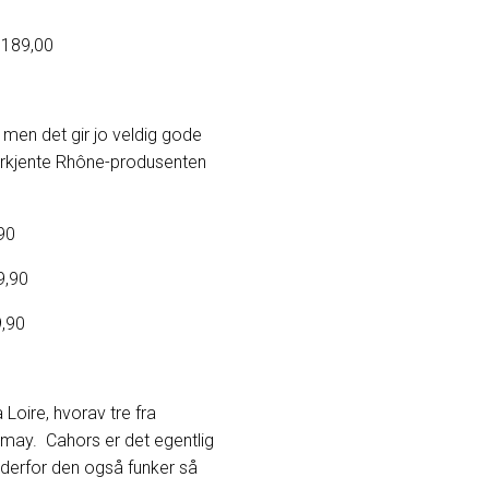
,00
 men det gir jo veldig gode
nerkjente Rhône-produsenten
90
90
90
 Loire, hvorav tre fra
amay. Cahors er det egentlig
r derfor den også funker så