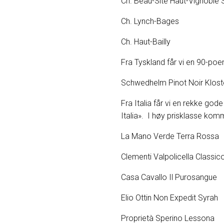
Ch. Beau-Site Haut-Vig
Ch. Lynch-B
Ch. Haut-Bai
Fra Tyskland får vi en 90-poen
Schwedhelm Pin
Fra Italia får vi en rekke god
Italia». I høy prisklasse kom
La Mano Verde Te
Clementi Valpolicella
Casa Cavallo I
Elio Ottin Non
Proprietà Sperino