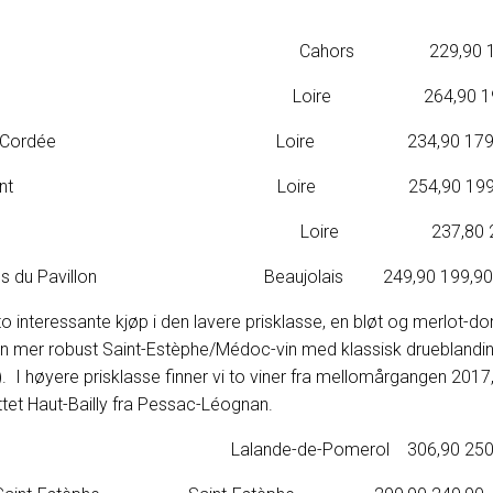
 Cahors Cahors 229,90 169
stes Volute Loire 264,90 199
 Première de Cordée Loire 234,90 179,
s Le Vire-Voltant Loire 254,90 199,
urgueil Loire 237,80 213
urie Clos du Pavillon Beaujolais 249,90 199,90
to interessante kjøp i den lavere prisklasse, en bløt og merlot-
n mer robust Saint-Estèphe/Médoc-vin med klassisk drueblandin
 I høyere prisklasse finner vi to viner fra mellomårgangen 2017
ottet Haut-Bailly fra Pessac-Léognan.
ales Lalande-de-Pomerol 306,90 250,