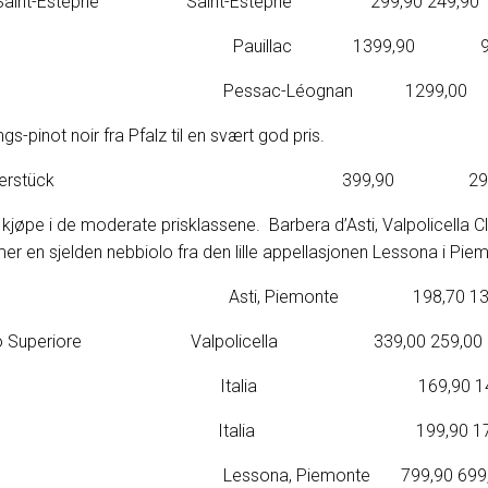
noble Saint-Estèphe Saint-Estèphe 299,90 249,90
ages Pauillac 1399,90 999
lly Pessac-Léognan 1299,00 
gs-pinot noir fra Pfalz til en svært god pris.
ot Noir Klosterstück 399,90 299
e kjøpe i de moderate prisklassene. Barbera d’Asti, Valpolicella C
mer en sjelden nebbiolo fra den lille appellasjonen Lessona i Pie
rra Rossa Asti, Piemonte 198,70 138
 Classico Superiore Valpolicella 339,00 259,00
l Purosangue Italia 169,90 140
 Expedit Syrah Italia 199,90 179
 Lessona Lessona, Piemonte 799,90 699,