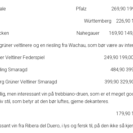
ardonnay Royale Pfalz 269,90 199,
ing Württemberg 226,90 179
 Riesling Trocken Nahegauer 169,90 149,
rüner veltlinere og en riesling fra Wachau, som bør være av inte
ein Grüner Veltliner Federspiel 249,90 199,0
einertal Riesling Smaragd 484,90 399,
ibenberg Grüner Veltliner Smaragd 399,90 329,9
 billig, men interessant vin på trebbiano-druen, som er et meget go
tiv stil, som betyr at den bør luftes, gjerne dekanteres.
cellino Bianco 179,90 129
nt vin fra Ribera del Duero, i lys og fersk til, på den ikke så kj