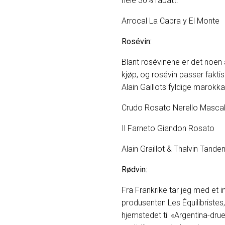
hele 30% rabatt.
Arrocal La C
Rosévin:
Blant rosévinene er det noen 
kjøp, og rosévin passer fakti
Alain Gaillots fyldige marokka
Crudo Rosato Ne
Il Farneto Gia
Alain Graillot & 
Rødvin:
Fra Frankrike tar jeg med et in
produsenten Les Équilibriste
hjemstedet til «Argentina-drue