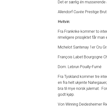
Det er særlig én musserende 
Allendorf Cuvée
Hvitvin:
Fra Frankrike kommer to inte
rimeligere prissjiktet får ma
Michelot Santenay
François Labet Bourgog
Dom. Lebrun P
Fra Tyskland kommer tre intere
en fra helt ukjente Nahegaue
bra til mye norsk julemat. For
godt kjøp.
Von Winning Deid