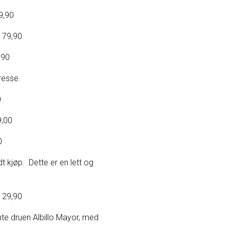
90
,90
90
resse.
0
00
0
dt kjøp. Dette er en lett og
,90
ente druen Albillo Mayor, med