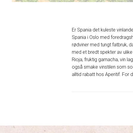
Er Spania det kuleste vinlandet
Spania i Oslo med foredragsho
rødviner med tungt fatbruk, da
med et bredt spekter av ulike 
Rioja, fruktig garnacha, vin la
også smake vinstilen som som
alltid rabatt hos Aperitif. Fo