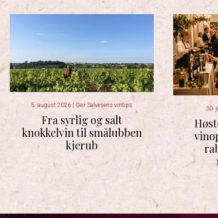
5. august 2026
|
Geir Salvesens vintips
30. 
Fra syrlig og salt
Høst
knokkelvin til smålubben
vino
kjerub
ra