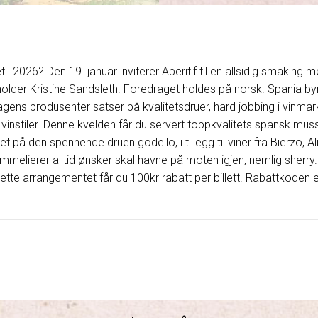
 i 2026? Den 19. januar inviterer Aperitif til en allsidig smaking m
lder Kristine Sandsleth. Foredraget holdes på norsk. Spania byr
gens produsenter satser på kvalitetsdruer, hard jobbing i vinmark 
vinstiler. Denne kvelden får du servert toppkvalitets spansk muss
get på den spennende druen godello, i tillegg til viner fra Bierzo, A
melierer alltid ønsker skal havne på moten igjen, nemlig sher
r dette arrangementet får du 100kr rabatt per billett. Rabattkoden