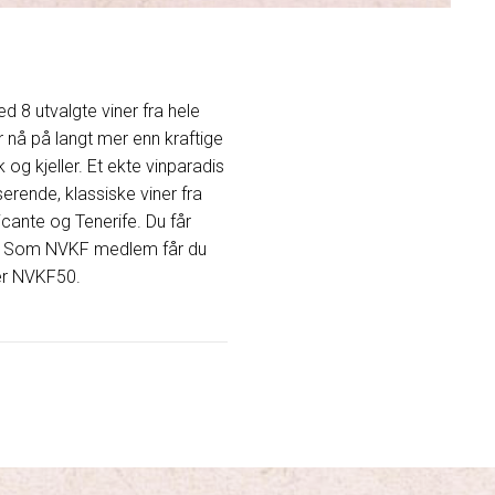
ed 8 utvalgte viner fra hele
 nå på langt mer enn kraftige
og kjeller. Et ekte vinparadis
erende, klassiske viner fra
licante og Tenerife. Du får
ry. Som NVKF medlem får du
 er NVKF50.