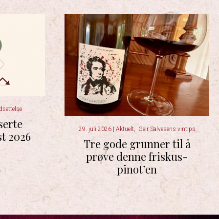
dsettelse
serte
29. juli 2026
|
Aktuelt
,
Geir Salvesens vintips
st 2026
Tre gode grunner til å
prøve denne friskus-
pinot’en