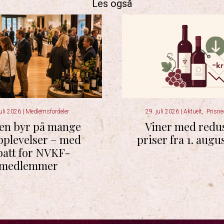
Les også
juli 2026
|
Medlemsfordeler
29. juli 2026
|
Aktuelt
,
Prisne
en byr på mange
Viner med redu
pplevelser – med
priser fra 1. augu
batt for NVKF-
medlemmer