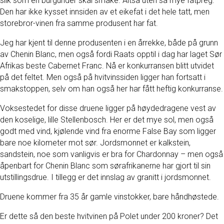
slik som en burgunder skal smake. Altså uten så mye fatpreg.
Den har ikke kysset innsiden av et eikefat i det hele tatt, men
storebror-vinen fra samme produsent har fat.
Jeg har kjent til denne produsenten i en årrekke, både på grunn
av Chenin Blanc, men også fordi Raats opptil i dag har laget Sør
Afrikas beste Cabernet Franc. Nå er konkurransen blitt utvidet
på det feltet. Men også på hvitvinssiden ligger han fortsatt i
smakstoppen, selv om han også her har fått heftig konkurranse.
Voksestedet for disse druene ligger på høydedragene vest av
den koselige, lille Stellenbosch. Her er det mye sol, men også
godt med vind, kjølende vind fra enorme False Bay som ligger
bare noe kilometer mot sør. Jordsmonnet er kalkstein,
sandstein, noe som vanligvis er bra for Chardonnay – men også
åpenbart for Chenin Blanc som sørafrikanerne har gjort til sin
utstillingsdrue. I tillegg er det innslag av granitt i jordsmonnet.
Druene kommer fra 35 år gamle vinstokker, bare håndhøstede.
Er dette så den beste hvitvinen på Polet under 200 kroner? Det