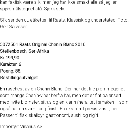
kan faktisk være slik, men jeg har ikke smakt alle så jeg lar
spørsmålstegnet stå. Sjekk selv.
Slik ser den ut, etiketten til Raats. Klassisk og understated. Foto:
Geir Salvesen
5072501 Raats Original Chenin Blanc 2016
Stellenbosch, Sør-Afrika
Kr 199,90
Karakter: 6
Poeng: 88.
Bestillingsutvalget.
En rasehest av en Chenin Blanc. Den har det lille plommegenet,
som mange Chenin-viner herfra har, men det er fint balansert
med hvite blomster, sitrus og en klar mineralitet i smaken – som
også har en svært lang finish. En ekstremt presis vinstil, her.
Passer til fisk, skalldyr, gastronomi, sushi og nigiri.
Importør: Vinarius AS