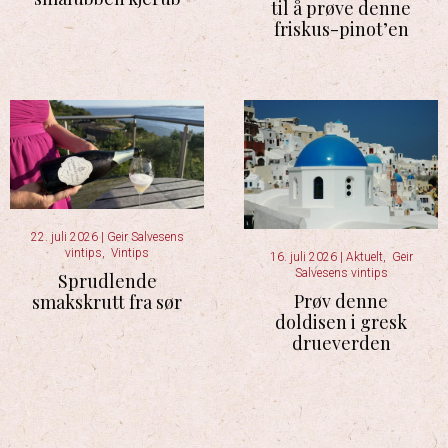
til å prøve denne
friskus-pinot’en
22. juli 2026
|
Geir Salvesens
vintips
,
Vintips
16. juli 2026
|
Aktuelt
,
Geir
Salvesens vintips
Sprudlende
Prøv denne
smakskrutt fra sør
doldisen i gresk
drueverden