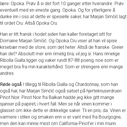
lære: Opoka. Prøv å si det fort 10 ganger etter hverandre. Prøv
eventuelt med en eneste gang. Opoka. Og for ytterligere å
dunke inn i oss at dette er spesielle saker, har Marjan Simčič lagt
til ordet Cru. Altså Opoka Cru.
Han er litt fransk i hodet siden han kaller foretaget sitt for
Domaine Marjan Simčič. Og Opoka Cru viser at han vil spise
kirsebær med de store, som det heter. Altså de franske. Greier
han det? Absolutt mer enn rimelig bra, vil jeg si. Hans rimelige
Ribolla Gialla ligger og vaker rundt 87-88 poeng, noe som er
meget bra fra min karakterhånd. Som er strengere enn mange
andres.
Røde også
I tillegg til Ribolla Gialla og Chardonnay, som han
også har, har Marjan Simčič også satset på hjerteknuserdruen
Pinot Noir. Pinot Noir fra Balkan hadde jeg ikke gitt mange
sjanser på papiret, i hvert fall. Men se når vinen kommer i
glasset om ikke dette er drikkelige saker. Til en pris, da. Vinen er
varmere i stilen og smaken enn vi er vant med fra Bourgogne,
men den kan minne mest om California-Pinot’er i min munn.