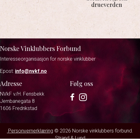
drueverden
Norske Vinklubbers Forbund
Interesseorganisasjon for norske vinklubber
Epost:
info@nvkf.no
Adresse
Følg oss
NVkF v/H. Fensbekk
Facebook
Instagram
Jernbanegata 8
1606 Fredrikstad
Personvernerklæring
© 2026 Norske vinklubbers forbund.
Strand & Lund