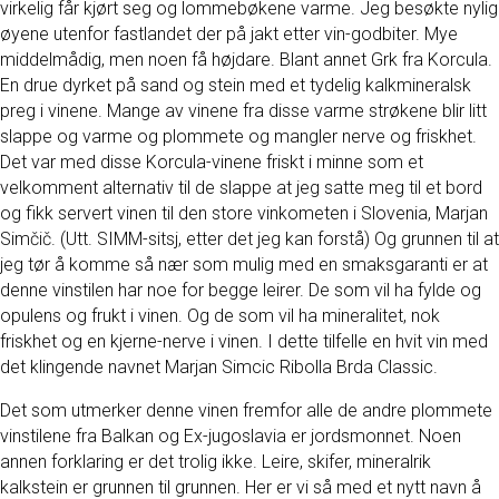
virkelig får kjørt seg og lommebøkene varme. Jeg besøkte nylig
øyene utenfor fastlandet der på jakt etter vin-godbiter. Mye
middelmådig, men noen få højdare. Blant annet Grk fra Korcula.
En drue dyrket på sand og stein med et tydelig kalkmineralsk
preg i vinene. Mange av vinene fra disse varme strøkene blir litt
slappe og varme og plommete og mangler nerve og friskhet.
Det var med disse Korcula-vinene friskt i minne som et
velkomment alternativ til de slappe at jeg satte meg til et bord
og fikk servert vinen til den store vinkometen i Slovenia, Marjan
Simčič. (Utt. SIMM-sitsj, etter det jeg kan forstå) Og grunnen til at
jeg tør å komme så nær som mulig med en smaksgaranti er at
denne vinstilen har noe for begge leirer. De som vil ha fylde og
opulens og frukt i vinen. Og de som vil ha mineralitet, nok
friskhet og en kjerne-nerve i vinen. I dette tilfelle en hvit vin med
det klingende navnet Marjan Simcic Ribolla Brda Classic.
Det som utmerker denne vinen fremfor alle de andre plommete
vinstilene fra Balkan og Ex-jugoslavia er jordsmonnet. Noen
annen forklaring er det trolig ikke. Leire, skifer, mineralrik
kalkstein er grunnen til grunnen. Her er vi så med et nytt navn å