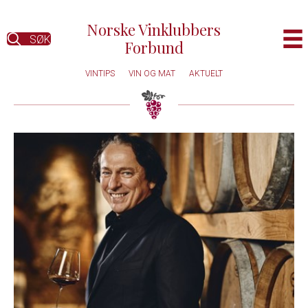
Norske Vinklubbers
SØK
Forbund
VINTIPS
VIN OG MAT
AKTUELT