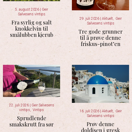
5. august 2026
|
Geir
Salvesens vintips
29. juli 2026
|
Aktuelt
,
Geir
Fra syrlig og salt
Salvesens vintips
knokkelvin til
Tre gode grunner
smålubben kjerub
til å prøve denne
friskus-pinot’en
22. juli 2026
|
Geir Salvesens
vintips
,
Vintips
16. juli 2026
|
Aktuelt
,
Geir
Salvesens vintips
Sprudlende
Prøv denne
smakskrutt fra sør
doldisen i gresk