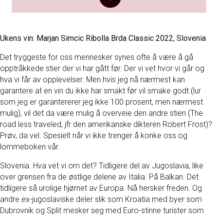
Ukens vin:
Marjan Simcic Ribolla Brda Classic 2022, Slovenia
Det tryggeste for oss mennesker synes ofte å være å gå
opptråkkede stier der vi har gått før. Der vi vet hvor vi går og
hva vi får av opplevelser. Men hvis jeg nå nærmest kan
garantere at en vin du ikke har smakt før vil smake godt (lur
som jeg er garantererer jeg ikke 100 prosent, men nærmest
mulig), vil det da være mulig å overveie den andre stien (The
road less traveled, jfr den amerikanske dikteren Robert Frost)?
Prøv, da vel. Spesielt når vi ikke trenger å konke oss og
lommeboken vår.
Slovenia. Hva vet vi om det? Tidligere del av Jugoslavia, like
over grensen fra de østlige delene av Italia. På Balkan. Det
tidligere så urolige hjørnet av Europa. Nå hersker freden. Og
andre ex-jugoslaviske deler slik som Kroatia med byer som
Dubrovnik og Split mesker seg med Euro-stinne turister som