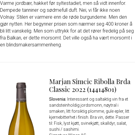
Varme jordbær, hakket før syltestadiet, men så vidt innenfor.
Dempede tanniner og sødmefull duft. Nei, vi får ikke noen
Volnay. Stilen er varmere enn de røde burgunderne. Men den
gjør nytten. Her begynner prisen som nærmer seg 400 kroner å
bli litt vanskelig. Men som uttrykk for at det rører fredelig på seg
fra Balkan, er dette morsomt. Det ville også ha vært morsomt i
en blindsmakersammenheng.
Marjan Simcic Ribolla Brda
Classic 2022 (14414801)
Slovenia:
Interessant og saltaktig vin fra et
sandsteinholdig jordsmonn, nøytral i
smaken, litt forsiktig plomme, gule epler, litt
kjernebitterhet i finish. Bra vin, dette. Passer
til: Fisk, lyst kjøtt, svinekjøtt, skalldyr, salat,
sushi / sashimi.