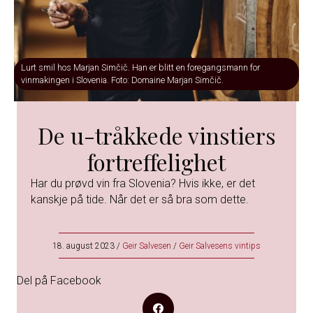
Lurt smil hos Marjan Simčič. Han er blitt en foregangsmann for
vinmakingen i Slovenia. Foto: Domaine Marjan Simčič.
De u-tråkkede vinstiers
fortreffelighet
Har du prøvd vin fra Slovenia? Hvis ikke, er det
kanskje på tide. Når det er så bra som dette.
18. august 2023
/
Geir Salvesen
/
Geir Salvesens vintips
Del på Facebook