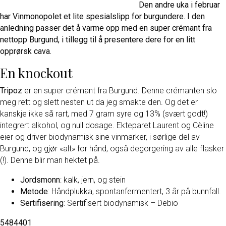
Den andre uka i februar
har Vinmonopolet et lite spesialslipp for burgundere. I den
anledning passer det å varme opp med en super crémant fra
nettopp Burgund, i tillegg til å presentere dere for en litt
opprørsk cava.
En knockout
Tripoz
er en super crémant fra Burgund. Denne crémanten slo
meg rett og slett nesten ut da jeg smakte den. Og det er
kanskje ikke så rart, med 7 gram syre og 13% (svært godt!)
integrert alkohol, og null dosage. Ekteparet Laurent og Cèline
eier og driver biodynamisk sine vinmarker, i sørlige del av
Burgund, og gjør «alt» for hånd, også degorgering av alle flasker
(!). Denne blir man hektet på.
Jordsmonn
: kalk, jern, og stein
Metode
: Håndplukka, spontanfermentert, 3 år på bunnfall.
Sertifisering
: Sertifisert biodynamisk – Debio
5484401