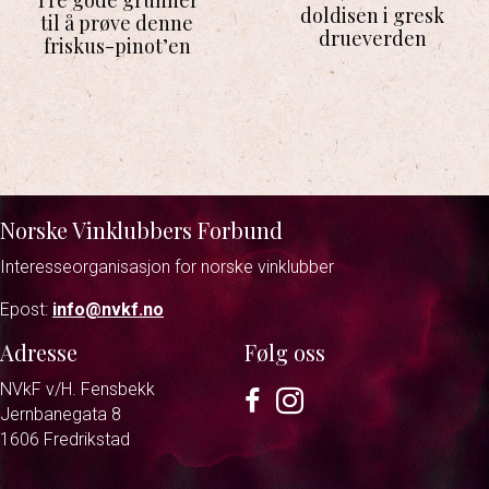
Tre gode grunner
doldisen i gresk
til å prøve denne
drueverden
friskus-pinot’en
Norske Vinklubbers Forbund
Interesseorganisasjon for norske vinklubber
Epost:
info@nvkf.no
Adresse
Følg oss
NVkF v/H. Fensbekk
Facebook
Instagram
Jernbanegata 8
1606 Fredrikstad