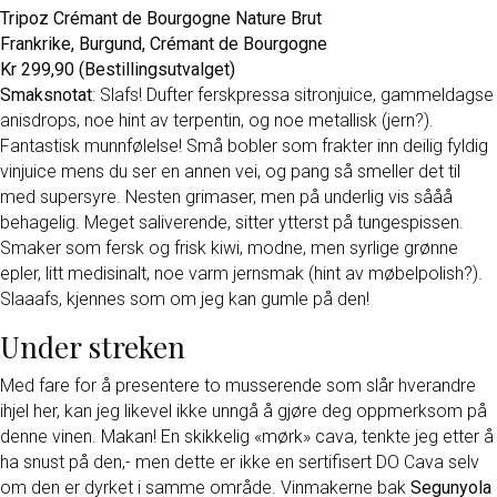
Tripoz Crémant de Bourgogne Nature Brut
Frankrike, Burgund, Crémant de Bourgogne
Kr 299,90 (Bestillingsutvalget)
Smaksnotat
: Slafs! Dufter ferskpressa sitronjuice, gammeldagse
anisdrops, noe hint av terpentin, og noe metallisk (jern?).
Fantastisk munnfølelse! Små bobler som frakter inn deilig fyldig
vinjuice mens du ser en annen vei, og pang så smeller det til
med supersyre. Nesten grimaser, men på underlig vis sååå
behagelig. Meget saliverende, sitter ytterst på tungespissen.
Smaker som fersk og frisk kiwi, modne, men syrlige grønne
epler, litt medisinalt, noe varm jernsmak (hint av møbelpolish?).
Slaaafs, kjennes som om jeg kan gumle på den!
Under streken
Med fare for å presentere to musserende som slår hverandre
ihjel her, kan jeg likevel ikke unngå å gjøre deg oppmerksom på
denne vinen. Makan! En skikkelig «mørk» cava, tenkte jeg etter å
ha snust på den,- men dette er ikke en sertifisert DO Cava selv
om den er dyrket i samme område. Vinmakerne bak
Segunyola