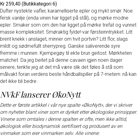
Kr 259,40 (Butikkategori 6)
Dufter nystekte vafler, karamelliserte epler og mykt smør. Noe
fersk vanilje (enda vinen har ligget på stål), og mørke modne
epler. Smaker som om den har ligget på mørke trefat og vunnet
masse kompleksitet: Smøraktig fylde!-var førsteinntrykket. Litt
brent knekk i anslaget, minner om hvit portvin? Litt flor, slags
mildt og sødmefullt sherrypreg. Ganske saliverende syre
fremme i munnen. Kjempegøy til ekte brun geitost. Mørkheten
matchet. Da jeg beitet på denne cavaen igjen noen dager
senere, tenkte jeg at det må være slik det føles å stå som
målvakt foran verdens beste håndballspiller på 7-metern: nå kan
det ikke bli bedre.
NVkF lanserer ØkoNytt
Dette er første artikkel i vår nye spalte «ØkoNytt», der vi skriver
om nyheter blant viner som er dyrket etter økologiske prinsipper.
Vinene som omtales i denne spalten er ofte, men ikke alltid,
økologisk eller biodynamisk sertifisert og produsert av en
vinmaker som eier vinmarken selv. Alle vinene: