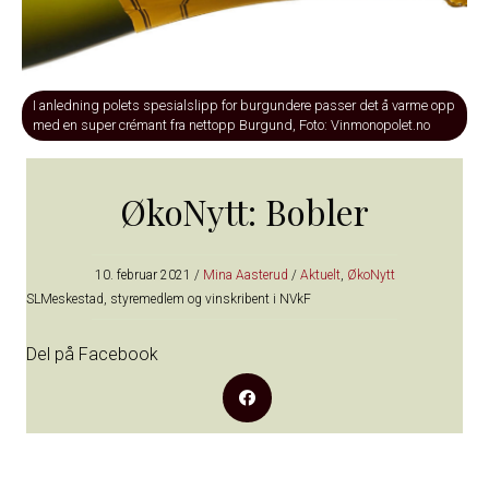
I anledning polets spesialslipp for burgundere passer det å varme opp
med en super crémant fra nettopp Burgund, Foto: Vinmonopolet.no
ØkoNytt: Bobler
10. februar 2021
/
Mina Aasterud
/
Aktuelt
,
ØkoNytt
SLMeskestad, styremedlem og vinskribent i NVkF
Del på Facebook