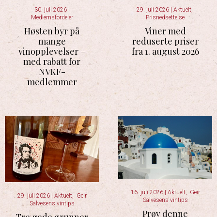
30. juli 2026
|
29. juli 2026
|
Aktuelt
,
Medlemsfordeler
Prisnedsettelse
Høsten byr på
Viner med
mange
reduserte priser
vinopplevelser –
fra 1. august 2026
med rabatt for
NVKF-
medlemmer
16. juli 2026
|
Aktuelt
,
Geir
29. juli 2026
|
Aktuelt
,
Geir
Salvesens vintips
Salvesens vintips
Prøv denne