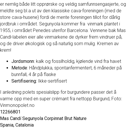
er nemlig både litt opprørske og veldig samfunnsengasjerte, og
meldte seg bl.a ut av den klassiske cava-foreningen (med de
store cava-husene) fordi de mente foreningen tillot for dårlig
jordbruk i området. Segunyola kommer fra vinmark plantet i
1955, i området Penedes utenfor Barcelona. Vennene bak Mas
Candì-labelen eier alle vinmarkene de dyrker frem vindruer på,
og de driver økologisk og så naturlig som mulig. Kremen av
krem!
Jordsmonn
: kalk og fossilholdig, kjølende vind fra havet
Metode
: Håndplukka, spontanfermentert, 6 måneder på
bunnfall, 4 år på flaske
Sertifisering:
Ikke-sertifisert
I anledning polets spesialslipp for burgundere passer det å
varme opp med en super crémant fra nettopp Burgund, Foto:
Vinmonopolet.no
12266801
Mas Candí Segunyola Corpinnat Brut Nature
Spania, Catalonia