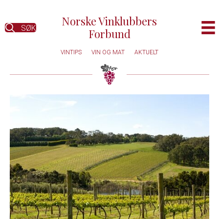
Norske Vinklubbers
SØK
Forbund
VINTIPS
VIN OG MAT
AKTUELT