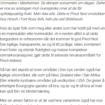
Vinmarker i tåkeheimen. De demper solvarmen om dagen. Dette
er noe av anklagen mot oversjøiske viner at de får
syltetøysaktig frukt. Men ikke alle. Dette er Pinot Noir-vinstokker
hos Hirsch i Fort Ross AVA, helt ute ved Stillehavet.
Hvis du spør folk som meg eller andre som har holdt på med vin
i en mannsalder eller kvinnealder, vil vi nesten alltid si at røde
burgundere er rettesnoren når det kommer til god Pinot Noir.
Den kjølige, transparente, av og til litt jordlige, stilen, kombinert
med fioler og eterisk fruktighet og masse komplekse
vinmarksvariasjoner, gjør dette til selveste nirvanaområdet for
Pinot-elskere.
Så har det skjedd at noen områder i Den nye verden også har
kjølige vinområder, slik som på New Zealand eller i Sør-Afrika.
Eller enkelte kystnære områder på vestkysten i USA. De greier å
etterligne Bourgogne ganske så bra, og av og til så bra at man
kan spå feil i en blindsmakning.
Men en annen faktor er at de varmere variantene også har noe