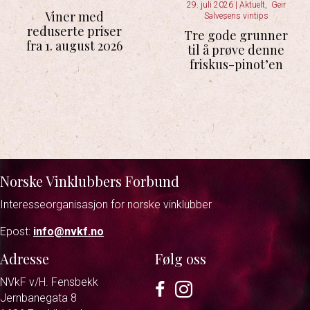
29. juli 2026
|
Aktuelt
,
Geir
Viner med
Salvesens vintips
reduserte priser
Tre gode grunner
fra 1. august 2026
til å prøve denne
friskus-pinot’en
Norske Vinklubbers Forbund
Interesseorganisasjon for norske vinklubber
Epost:
info@nvkf.no
Adresse
Følg oss
NVkF v/H. Fensbekk
Facebook
Instagram
Jernbanegata 8