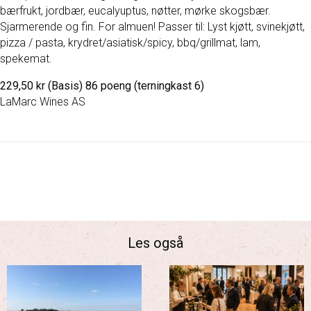
bærfrukt, jordbær, eucalyuptus, nøtter, mørke skogsbær.
Sjarmerende og fin. For almuen! Passer til: Lyst kjøtt, svinekjøtt,
pizza / pasta, krydret/asiatisk/spicy, bbq/grillmat, lam,
spekemat.
229,50 kr (Basis) 86 poeng (terningkast 6)
LaMarc Wines AS
Les også