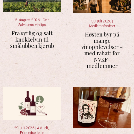
5. august 2026
|
Geir
30. juli 2026
|
Salvesens vintips
Medlemsfordeler
Fra syrlig og salt
Høsten byr på
knokkelvin til
mange
smålubben kjerub
vinopplevelser –
med rabatt for
NVKF-
medlemmer
29. juli 2026
|
Aktuelt
,
Prisnedsettelse