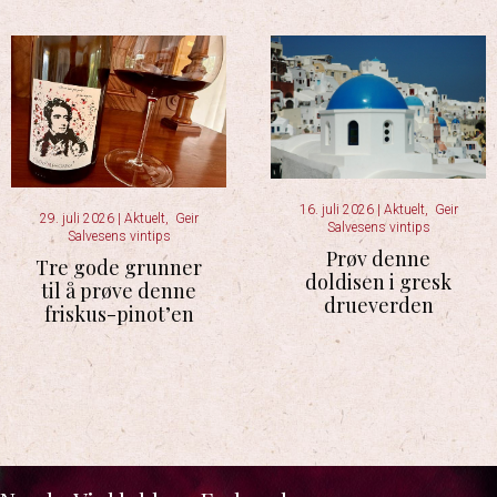
16. juli 2026
|
Aktuelt
,
Geir
29. juli 2026
|
Aktuelt
,
Geir
Salvesens vintips
Salvesens vintips
Prøv denne
Tre gode grunner
doldisen i gresk
til å prøve denne
drueverden
friskus-pinot’en