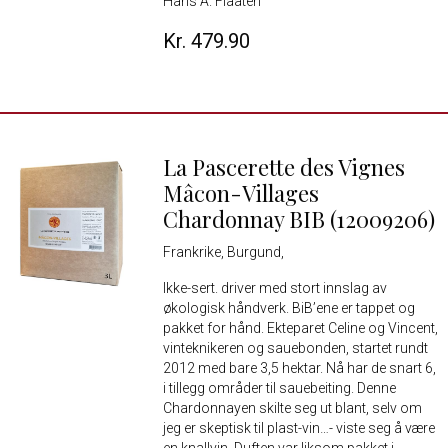
Hans A. Flaaten
Kr. 479.90
La Pascerette des Vignes
Mâcon-Villages
Chardonnay BIB (12009206)
Frankrike, Burgund,
Ikke-sert. driver med stort innslag av
økologisk håndverk. BiB’ene er tappet og
pakket for hånd. Ekteparet Celine og Vincent,
vinteknikeren og sauebonden, startet rundt
2012 med bare 3,5 hektar. Nå har de snart 6,
i tillegg områder til sauebeiting. Denne
Chardonnayen skilte seg ut blant, selv om
jeg er skeptisk til plast-vin…- viste seg å være