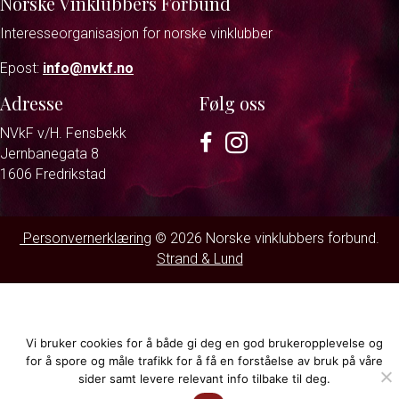
Norske Vinklubbers Forbund
Interesseorganisasjon for norske vinklubber
Epost:
info@nvkf.no
Adresse
Følg oss
NVkF v/H. Fensbekk
Facebook
Instagram
Jernbanegata 8
1606 Fredrikstad
Personvernerklæring
© 2026 Norske vinklubbers forbund.
Strand & Lund
Vi bruker cookies for å både gi deg en god brukeropplevelse og
for å spore og måle trafikk for å få en forståelse av bruk på våre
sider samt levere relevant info tilbake til deg.