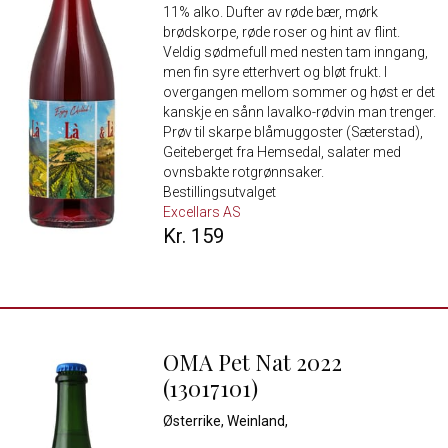
11% alko. Dufter av røde bær, mørk
brødskorpe, røde roser og hint av flint.
Veldig sødmefull med nesten tam inngang,
men fin syre etterhvert og bløt frukt. I
overgangen mellom sommer og høst er det
kanskje en sånn lavalko-rødvin man trenger.
Prøv til skarpe blåmuggoster (Sæterstad),
Geiteberget fra Hemsedal, salater med
ovnsbakte rotgrønnsaker.
Bestillingsutvalget
Excellars AS
Kr. 159
OMA Pet Nat 2022
(13017101)
Østerrike, Weinland,