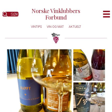
Norske Vinklubbers
SØK
Forbund
VINTIPS
VIN OG MAT
AKTUELT