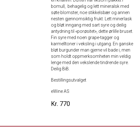
en knallvin. Duften var liksom pakket i
bomull, behagelig og lett mineralsk med
søte blomster, noe stikkelsbær og annen
nesten gjennomsiktig frukt. Lett minerlask
og bløt inngang med sart syre og deilig
antydning til «porøsitet», dette ørlille bruset.
Fin syre med noen grape-tagger og
karmelltoner i veksling i utgang. En ganske
bløt burgunder man gjerne vil bade i, men
som holdt oppmerksomheten min veldig
lenge med den vekslende tindrende syre.
Deilig BiB.
Bestillingsutvalget
eWine AS
Kr. 770