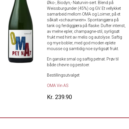
Øko-, Biodyn,- Naturvin-sert. Blend på
Weissburgunder (45%) og GV. Et vellykket
samarbeid mellom OMA og Loimer, på et
såkalt «schaumwein». Spontangjæra på
tank og ferdiggjæra på flaske. Dufter intenst,
av melne epler, champagne-stil, syrligsøt
frukt med hint av melis og autolyse. Saftig
og mye bobler, med god moden eplete
mousse og samtidig noe syrligsøt frukt.
En ganske smal og saftig petnat. Prøv til
både chevre og pestoer.
Bestillingsutvalget
OMA Vin AS
Kr. 239.90