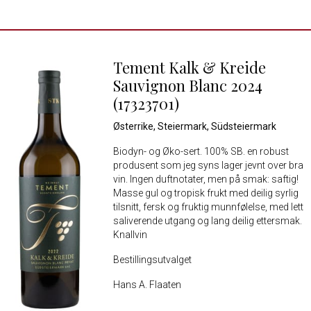
Tement Kalk & Kreide
Sauvignon Blanc 2024
(17323701)
Østerrike, Steiermark, Südsteiermark
Biodyn- og Øko-sert. 100% SB. en robust
produsent som jeg syns lager jevnt over bra
vin. Ingen duftnotater, men på smak: saftig!
Masse gul og tropisk frukt med deilig syrlig
tilsnitt, fersk og fruktig munnfølelse, med lett
saliverende utgang og lang deilig ettersmak.
Knallvin
Bestillingsutvalget
Hans A. Flaaten