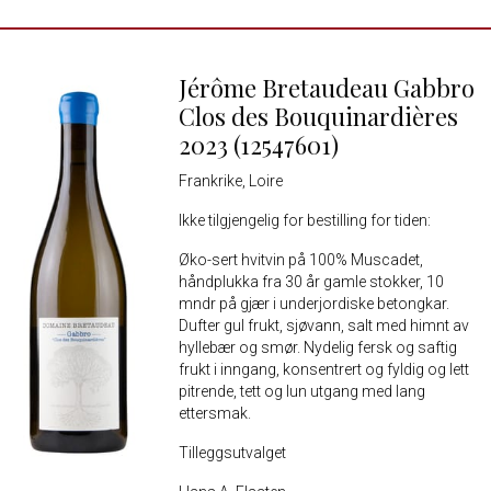
Jérôme Bretaudeau Gabbro
Clos des Bouquinardières
2023 (12547601)
Frankrike, Loire
Ikke tilgjengelig for bestilling for tiden:
Øko-sert hvitvin på 100% Muscadet,
håndplukka fra 30 år gamle stokker, 10
mndr på gjær i underjordiske betongkar.
Dufter gul frukt, sjøvann, salt med himnt av
hyllebær og smør. Nydelig fersk og saftig
frukt i inngang, konsentrert og fyldig og lett
pitrende, tett og lun utgang med lang
ettersmak.
Tilleggsutvalget