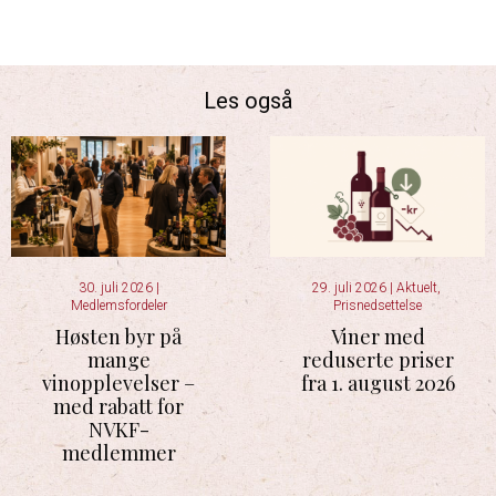
Les også
30. juli 2026
|
29. juli 2026
|
Aktuelt
,
Medlemsfordeler
Prisnedsettelse
Høsten byr på
Viner med
mange
reduserte priser
vinopplevelser –
fra 1. august 2026
med rabatt for
NVKF-
medlemmer