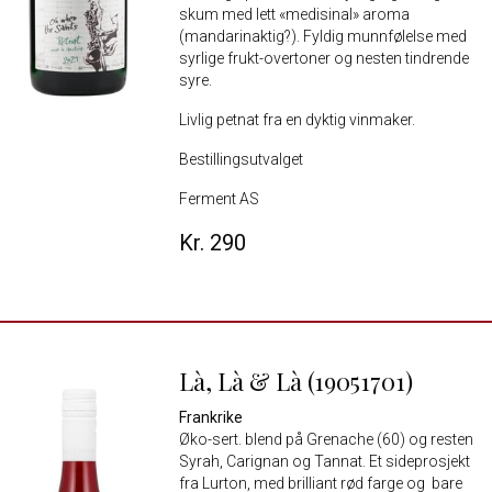
skum med lett «medisinal» aroma
(mandarinaktig?). Fyldig munnfølelse med
syrlige frukt-overtoner og nesten tindrende
syre.
Livlig petnat fra en dyktig vinmaker.
Bestillingsutvalget
Ferment AS
Kr. 290
Là, Là & Là (19051701)
Frankrike
Øko-sert. blend på Grenache (60) og resten
Syrah, Carignan og Tannat. Et sideprosjekt
fra Lurton, med brilliant rød farge og bare