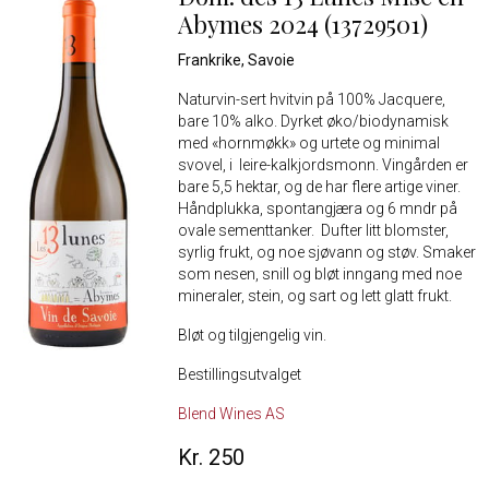
Abymes 2024 (13729501)
Frankrike, Savoie
Naturvin-sert hvitvin på 100% Jacquere,
bare 10% alko. Dyrket øko/biodynamisk
med «hornmøkk» og urtete og minimal
svovel, i leire-kalkjordsmonn. Vingården er
bare 5,5 hektar, og de har flere artige viner.
Håndplukka, spontangjæra og 6 mndr på
ovale sementtanker. Dufter litt blomster,
syrlig frukt, og noe sjøvann og støv. Smaker
som nesen, snill og bløt inngang med noe
mineraler, stein, og sart og lett glatt frukt.
Bløt og tilgjengelig vin.
Bestillingsutvalget
Blend Wines AS
Kr. 250