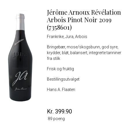
Jérôme Arnoux Révélation
Arbois Pinot Noir 2019
(7358601)
Frankrike, Jura, Arbois
Bringebær, mose/skogsbunn, god syre,
krydder, bløt, balansert, integrerte tanniner
fra stilk
Frisk og fruktig
Bestillingsutvalget
Hans A. Flaaten
Kr. 399.90
89 poeng