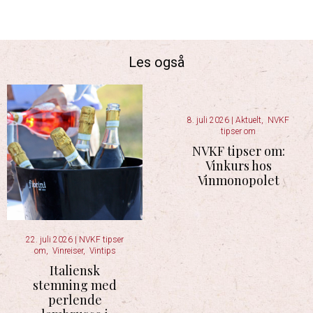
Les også
8. juli 2026
|
Aktuelt
,
NVKF
tipser om
NVKF tipser om:
Vinkurs hos
Vinmonopolet
22. juli 2026
|
NVKF tipser
om
,
Vinreiser
,
Vintips
Italiensk
stemning med
perlende