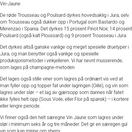
Vin-Jaune.
De røde Trousseau og Poulsard dyrkes hovedsaklig i Jura, selv
om Trousseau også dukker opp i Portugal som Bastardo og
Merenzao i Spania. Det dyrkes 15 prosent Pinot Noir, 14 prosent
Poulsard (også kalt Ploussard) og 9 prosent Trousseau i Jura.
Det dyrkes altså ganske vanlige og meget spesielle druetyper i
Jura, og man benytter også vanlige og spesielle
produksjonsmetoder i vinkjelleren. Vi har nevnt musserende,
som lages på champagne-metoden.
Det lages også stille viner som lagres på ordinært vis ved at
man fyller opp og topper fat under lagringen (Oillé), og vin som
lagres under slør – et lag av gjærsopp som dannes når fatet
ikke fylles helt opp (Sous Voile, eller Flor på spansk) – i kortere
eller lengre periode.
Vi finner også den helt særegne Vin Jaune som lagres under
slør i minimum seks år og tre måneder. Det gir en særegen gul
vin som kan minne om sherry.