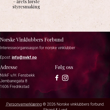
– årets første
styresmaking
Norske Vinklubbers Forbund
Interesseorganisasjon for norske vinklubber
Epost:
info@nvkf.no
Adresse
Følg oss
NVkF v/H. Fensbekk
Facebook
Instagram
Jernbanegata 8
1606 Fredrikstad
Personvernerklæring
© 2026 Norske vinklubbers forbund.
Strand & Lund