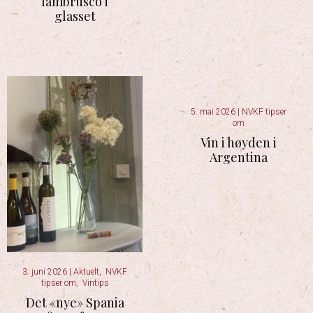
lambrusco i
glasset
5. mai 2026
|
NVKF tipser
om
Vin i høyden i
Argentina
3. juni 2026
|
Aktuelt
,
NVKF
tipser om
,
Vintips
Det «nye» Spania