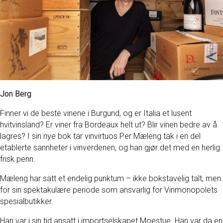
Jon Berg
Finner vi de beste vinene i Burgund, og er Italia et lusent
hvitvinsland? Er viner fra Bordeaux helt ut? Blir vinen bedre av å
lagres? I sin nye bok tar vinvirtuos Per Mæleng tak i en del
etablerte sannheter i vinverdenen, og han gjør det med en herlig
frisk penn.
Mæleng har satt et endelig punktum – ikke bokstavelig talt, men
for sin spektakulære periode som ansvarlig for Vinmonopolets
spesialbutikker.
Han var i sin tid ansatt i importselskapet Moestue. Han var da en