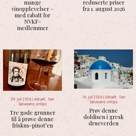
mange
reduserte priser
vinopplevelser –
fra 1. august 2026
med rabatt for
NVKF-
medlemmer
16. juli 2026
|
Aktuelt
,
Geir
29. juli 2026
|
Aktuelt
,
Geir
Salvesens vintips
Salvesens vintips
Prøv denne
Tre gode grunner
doldisen i gresk
til å prøve denne
drueverden
friskus-pinot’en