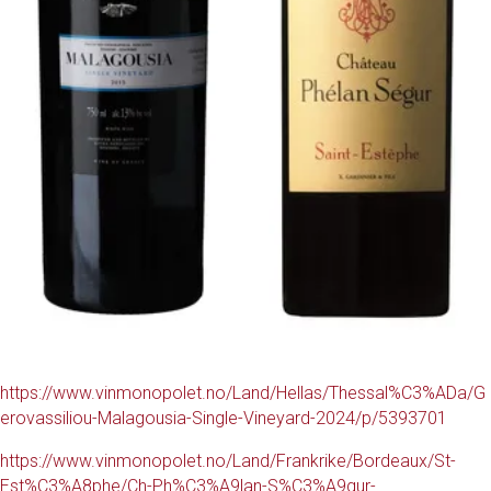
https://www.vinmonopolet.no/Land/Hellas/Thessal%C3%ADa/G
erovassiliou-Malagousia-Single-Vineyard-2024/p/5393701
https://www.vinmonopolet.no/Land/Frankrike/Bordeaux/St-
Est%C3%A8phe/Ch-Ph%C3%A9lan-S%C3%A9gur-