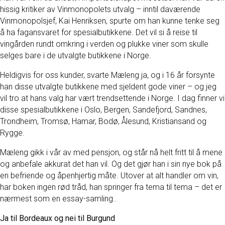
hissig kritiker av Vinmonopolets utvalg – inntil daværende
Vinmonopolsjef, Kai Henriksen, spurte om han kunne tenke seg
å ha fagansvaret for spesialbutikkene. Det vil si å reise til
vingården rundt omkring i verden og plukke viner som skulle
selges bare i de utvalgte butikkene i Norge.
Heldigvis for oss kunder, svarte Mæleng ja, og i 16 år forsynte
han disse utvalgte butikkene med sjeldent gode viner – og jeg
vil tro at hans valg har vært trendsettende i Norge. I dag finner vi
disse spesialbutikkene i Oslo, Bergen, Sandefjord, Sandnes,
Trondheim, Tromsø, Hamar, Bodø, Ålesund, Kristiansand og
Rygge.
Mæleng gikk i vår av med pensjon, og står nå helt fritt til å mene
og anbefale akkurat det han vil. Og det gjør han i sin nye bok på
en befriende og åpenhjertig måte. Utover at alt handler om vin,
har boken ingen rød tråd, han springer fra tema til tema – det er
nærmest som en essay-samling..
Ja til Bordeaux og nei til Burgund