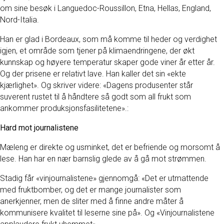
om sine besøk i Languedoc-Roussillon, Etna, Hellas, England,
Nord-Italia.
Han er glad i Bordeaux, som må komme til heder og verdighet
igjen, et område som tjener på klimaendringene, der økt
kunnskap og høyere temperatur skaper gode viner år etter år.
Og der prisene er relativt lave. Han kaller det sin «ekte
kjærlighet». Og skriver videre: «Dagens produsenter står
suverent rustet til å håndtere så godt som all frukt som
ankommer produksjonsfasilitetene».:
Hard mot journalistene
Mæleng er direkte og usminket, det er befriende og morsomt å
lese. Han har en nær barnslig glede av å gå mot strømmen.
Stadig får «vinjournalistene» gjennomgå: «Det er utmattende
med fruktbomber, og det er mange journalister som
anerkjenner, men de sliter med å finne andre måter å
kommunisere kvalitet til leserne sine på». Og «Vinjournalistene