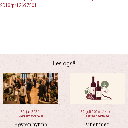
2018/p/12697501
Les også
30. juli 2026
|
29. juli 2026
|
Aktuelt
,
Medlemsfordeler
Prisnedsettelse
Høsten byr på
Viner med