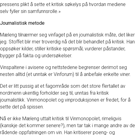
pressens plikt å sette et kritisk søkelys på hvordan mediene
selv fyller sin samfunnsrolle.»
Journalistisk metode
Mæleng tilnærmer seg vinfaget på en journalistisk måte, det liker
jeg. Stoffet blir mer troverdig nå det blir behandlet på kritisk. Han
oppsøker kilder, stiller kritiske spørsmål, vurderer påstander,
bygger på fakta og undersøkelser.
Vinspaltene i avisene og nettstedene begrenser derimot seg
nesten alltid (et unntak er Vinforum) til å anbefale enkelte viner.
Det er litt pussig at et fagområde som det store flertallet av
nordmenn ukentlig forholder seg til, unntas fra kritisk
journalistikk. Vinmonopolet og vinproduksjonen er fredet, for å
sette det på spissen.
Nå er ikke Mæleng uttalt kritisk til Vinmonopolet, rimeligvis
(kanskje det kommer senere?), men tar tak i mange andre av de
rådende oppfatningen om vin. Han kritiserer poeng- og