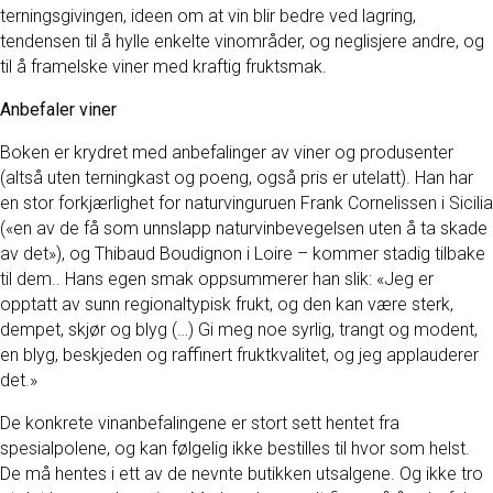
terningsgivingen, ideen om at vin blir bedre ved lagring,
tendensen til å hylle enkelte vinområder, og neglisjere andre, og
til å framelske viner med kraftig fruktsmak.
Anbefaler viner
Boken er krydret med anbefalinger av viner og produsenter
(altså uten terningkast og poeng, også pris er utelatt). Han har
en stor forkjærlighet for naturvinguruen Frank Cornelissen i Sicilia
(«en av de få som unnslapp naturvinbevegelsen uten å ta skade
av det»), og Thibaud Boudignon i Loire – kommer stadig tilbake
til dem.. Hans egen smak oppsummerer han slik: «Jeg er
opptatt av sunn regionaltypisk frukt, og den kan være sterk,
dempet, skjør og blyg (…) Gi meg noe syrlig, trangt og modent,
en blyg, beskjeden og raffinert fruktkvalitet, og jeg applauderer
det.»
De konkrete vinanbefalingene er stort sett hentet fra
spesialpolene, og kan følgelig ikke bestilles til hvor som helst.
De må hentes i ett av de nevnte butikken utsalgene. Og ikke tro