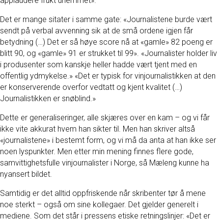
applaudere frukt uhemmet».
Det er mange sitater i samme gate: «Journalistene burde vært
sendt på verbal avvenning sik at de små ordene igjen får
betydning (…) Det er så høye score nå at «gamle» 82 poeng er
blitt 90, og «gamle» 91 er strukket til 99». «Journalister holder liv
i produsenter som kanskje heller hadde vært tjent med en
offentlig ydmykelse.» «Det er typisk for vinjournalistikken at den
er konserverende overfor vedtatt og kjent kvalitet (…)
Journalistikken er snøblind.»
Dette er generaliseringer, alle skjæres over en kam – og vi får
ikke vite akkurat hvem han sikter til. Men han skriver altså
«journalistene» i bestemt form, og vi må da anta at han ikke ser
noen lyspunkter. Men etter min mening finnes flere gode,
samvittighetsfulle vinjournalister i Norge, så Mæleng kunne ha
nyansert bildet.
Samtidig er det alltid oppfriskende når skribenter tør å mene
noe sterkt – også om sine kollegaer. Det gjelder generelt i
mediene. Som det står i pressens etiske retningslinjer: «Det er