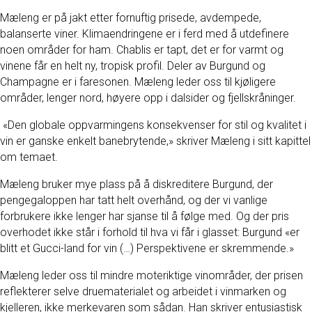
Mæleng er på jakt etter fornuftig prisede, avdempede,
balanserte viner. Klimaendringene er i ferd med å utdefinere
noen områder for ham. Chablis er tapt, det er for varmt og
vinene får en helt ny, tropisk profil. Deler av Burgund og
Champagne er i faresonen. Mæleng leder oss til kjøligere
områder, lenger nord, høyere opp i dalsider og fjellskråninger.
«Den globale oppvarmingens konsekvenser for stil og kvalitet i
vin er ganske enkelt banebrytende,» skriver Mæleng i sitt kapittel
om temaet.
Mæleng bruker mye plass på å diskreditere Burgund, der
pengegaloppen har tatt helt overhånd, og der vi vanlige
forbrukere ikke lenger har sjanse til å følge med. Og der pris
overhodet ikke står i forhold til hva vi får i glasset: Burgund «er
blitt et Gucci-land for vin (…) Perspektivene er skremmende.»
Mæleng leder oss til mindre moteriktige vinområder, der prisen
reflekterer selve druematerialet og arbeidet i vinmarken og
kjelleren, ikke merkevaren som sådan. Han skriver entusiastisk