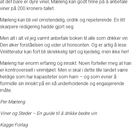
at det bare er dyre viner, Mæleng kan godt finne på å anbefale
viner på 200 kroners-tallet.
Mæleng kan bli vel omstendelig, ordrik og repeterende. En litt
skarpere redigering hadde gjort seg.
Men alt i alt vil jeg varmt anbefale boken til alle som drikker vin.
Den øker forståelsen og vider ut horisonten. Og er artig å lese.
Vinlitteratur kan fort bli skrekkelig tørt og kjedelig, men ikke her!
Mæleng har enorm erfaring og innsikt. Noen forteller meg at han
er kontroversiell i vinmiljøet. Men vi skal i dette lille landet være
heldige som har kapasiteter som ham – og som evner å
formidle sin innsikt på en så underholdende og engasjerende
måte.
Per Mæleng
Viner og Steder – En guide til å drikke bedre vin
Kagge Forlag