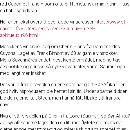
rød Cabernet Franc – som ofte er litt metallisk i min munn. Pluss
en habil sprudlevin.
Her er en lokal oversikt over gode vinadresser:
https://www.ot-
saumur.fr/Visite-des-caves-de-Saumur-Brut-et-
spiritueux_r96.html
Men ukens vin dreier seg om Chenin Blanc fra Domaine des
Guyons. Laget av Frank Bimont av 60 år gamle vinstokker.
Mens Savenniéres er det mest kjente området, med heftige,
alkoholrike og ganske så dyre vinvarianter, varter Saumur opp
med langt mer friskhet.
Det var jo fra Loire-dalen druene som har gjort Sør-Afrika til en
god hvitvinsprodusent, ble hentet i sin tid. Under apartheid-tiden
ble den gjerne kalt Steen, men har nå fått tilbake sitt franske
navn.
Hva er så forskjellen på Chenin fra Loire (Saumur) og Sør-Afrika?
Jo, sørafrikanerne lager den i en litt mer fløtete stil, mens det
gjerne er noe mer røykaktig og mineralsk og sitruspreget over