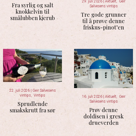
29. juli 2026
|
Aktuelt
,
Geir
Fra syrlig og salt
Salvesens vintips
knokkelvin til
Tre gode grunner
smålubben kjerub
til å prøve denne
friskus-pinot’en
22. juli 2026
|
Geir Salvesens
vintips
,
Vintips
16. juli 2026
|
Aktuelt
,
Geir
Salvesens vintips
Sprudlende
Prøv denne
smakskrutt fra sør
doldisen i gresk
drueverden