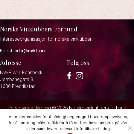
Norske Vinklubbers Forbund
Interesseorganisasjon for norske vinklubber
Epost:
info@nvkf.no
Adresse
Følg oss
NVkF v/H. Fensbekk
Facebook
Instagram
Jernbanegata 8
1606 Fredrikstad
Personvernerklæring
© 2026 Norske vinklubbers forbund.
Strand & Lund
Vi bruker cookies for å både gi deg en god brukeropplevelse og
for å spore og måle trafikk for å få en forståelse av bruk på våre
sider samt levere relevant info tilbake til deg.