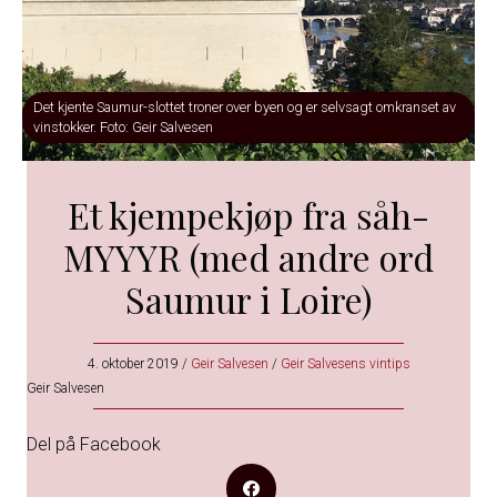
Det kjente Saumur-slottet troner over byen og er selvsagt omkranset av
vinstokker. Foto: Geir Salvesen
Et kjempekjøp fra såh-
MYYYR (med andre ord
Saumur i Loire)
4. oktober 2019
/
Geir Salvesen
/
Geir Salvesens vintips
Geir Salvesen
Del på Facebook