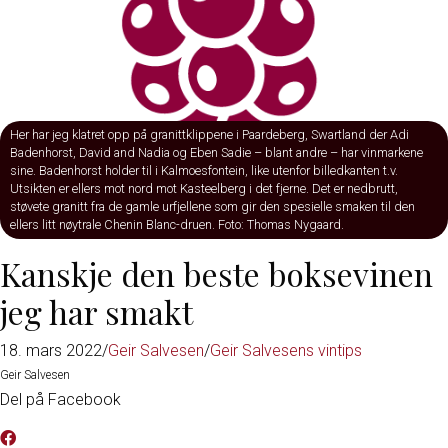
Her har jeg klatret opp på granittklippene i Paardeberg, Swartland der Adi
Badenhorst, David and Nadia og Eben Sadie – blant andre – har vinmarkene
sine. Badenhorst holder til i Kalmoesfontein, like utenfor billedkanten t.v.
Utsikten er ellers mot nord mot Kasteelberg i det fjerne. Det er nedbrutt,
støvete granitt fra de gamle urfjellene som gir den spesielle smaken til den
ellers litt nøytrale Chenin Blanc-druen. Foto: Thomas Nygaard.
Kanskje den beste boksevinen
jeg har smakt
18. mars 2022
/
Geir Salvesen
/
Geir Salvesens vintips
Geir Salvesen
Del på Facebook