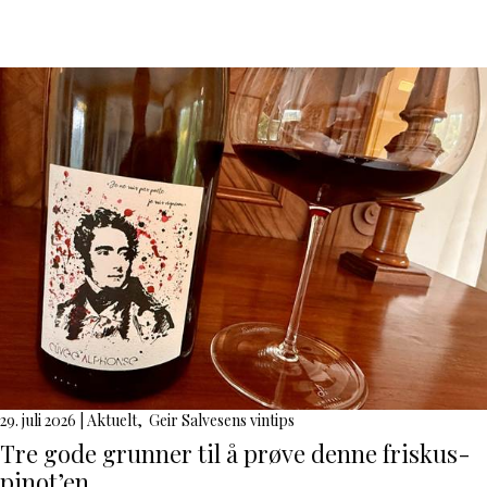
29. juli 2026
|
Aktuelt
,
Geir Salvesens vintips
Tre gode grunner til å prøve denne friskus-
pinot’en