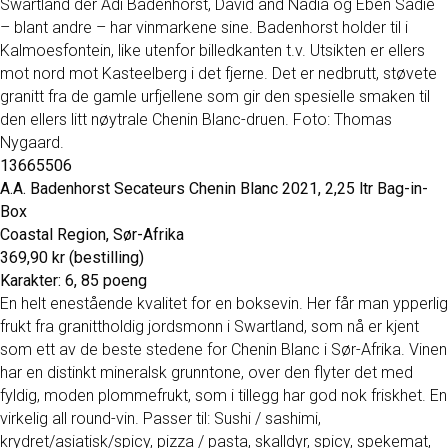
Swartland der Adi Badenhorst, David and Nadia og Eben Sadie
– blant andre – har vinmarkene sine. Badenhorst holder til i
Kalmoesfontein, like utenfor billedkanten t.v. Utsikten er ellers
mot nord mot Kasteelberg i det fjerne. Det er nedbrutt, støvete
granitt fra de gamle urfjellene som gir den spesielle smaken til
den ellers litt nøytrale Chenin Blanc-druen. Foto: Thomas
Nygaard.
13665506
A.A. Badenhorst Secateurs Chenin Blanc 2021, 2,25 ltr Bag-in-
Box
Coastal Region, Sør-Afrika
369,90 kr (bestilling)
Karakter: 6, 85 poeng
En helt enestående kvalitet for en boksevin. Her får man ypperlig
frukt fra granittholdig jordsmonn i Swartland, som nå er kjent
som ett av de beste stedene for Chenin Blanc i Sør-Afrika. Vinen
har en distinkt mineralsk grunntone, over den flyter det med
fyldig, moden plommefrukt, som i tillegg har god nok friskhet. En
virkelig all round-vin. Passer til: Sushi / sashimi,
krydret/asiatisk/spicy, pizza / pasta, skalldyr, spicy, spekemat,