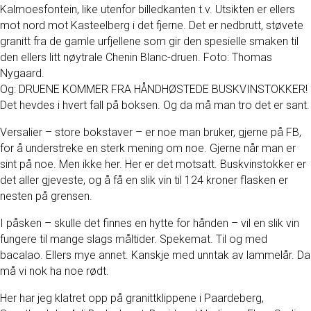
Kalmoesfontein, like utenfor billedkanten t.v. Utsikten er ellers
mot nord mot Kasteelberg i det fjerne. Det er nedbrutt, støvete
granitt fra de gamle urfjellene som gir den spesielle smaken til
den ellers litt nøytrale Chenin Blanc-druen. Foto: Thomas
Nygaard.
Og: DRUENE KOMMER FRA HÅNDHØSTEDE BUSKVINSTOKKER!
Det hevdes i hvert fall på boksen. Og da må man tro det er sant.
Versalier – store bokstaver – er noe man bruker, gjerne på FB,
for å understreke en sterk mening om noe. Gjerne når man er
sint på noe. Men ikke her. Her er det motsatt. Buskvinstokker er
det aller gjeveste, og å få en slik vin til 124 kroner flasken er
nesten på grensen.
I påsken – skulle det finnes en hytte for hånden – vil en slik vin
fungere til mange slags måltider. Spekemat. Til og med
bacalao. Ellers mye annet. Kanskje med unntak av lammelår. Da
må vi nok ha noe rødt.
Her har jeg klatret opp på granittklippene i Paardeberg,