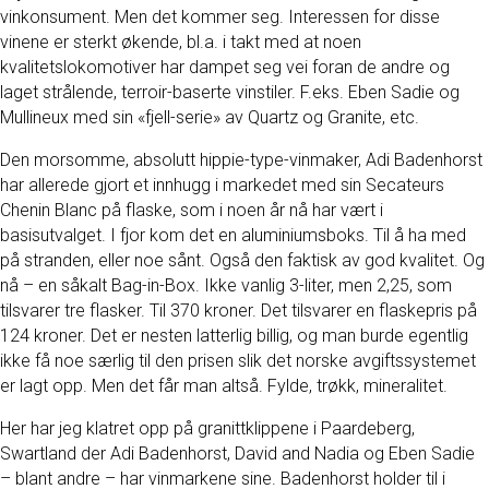
vinkonsument. Men det kommer seg. Interessen for disse
vinene er sterkt økende, bl.a. i takt med at noen
kvalitetslokomotiver har dampet seg vei foran de andre og
laget strålende, terroir-baserte vinstiler. F.eks. Eben Sadie og
Mullineux med sin «fjell-serie» av Quartz og Granite, etc.
Den morsomme, absolutt hippie-type-vinmaker, Adi Badenhorst
har allerede gjort et innhugg i markedet med sin Secateurs
Chenin Blanc på flaske, som i noen år nå har vært i
basisutvalget. I fjor kom det en aluminiumsboks. Til å ha med
på stranden, eller noe sånt. Også den faktisk av god kvalitet. Og
nå – en såkalt Bag-in-Box. Ikke vanlig 3-liter, men 2,25, som
tilsvarer tre flasker. Til 370 kroner. Det tilsvarer en flaskepris på
124 kroner. Det er nesten latterlig billig, og man burde egentlig
ikke få noe særlig til den prisen slik det norske avgiftssystemet
er lagt opp. Men det får man altså. Fylde, trøkk, mineralitet.
Her har jeg klatret opp på granittklippene i Paardeberg,
Swartland der Adi Badenhorst, David and Nadia og Eben Sadie
– blant andre – har vinmarkene sine. Badenhorst holder til i