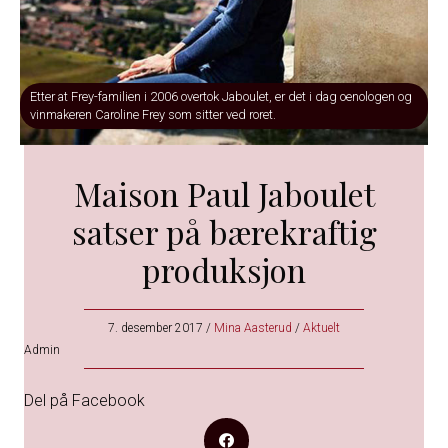
Etter at Frey-familien i 2006 overtok Jaboulet, er det i dag oenologen og
vinmakeren Caroline Frey som sitter ved roret.
Maison Paul Jaboulet
satser på bærekraftig
produksjon
7. desember 2017
/
Mina Aasterud
/
Aktuelt
Admin
Del på Facebook