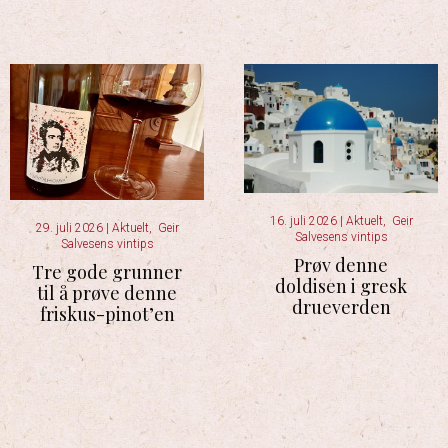
16. juli 2026
|
Aktuelt
,
Geir
29. juli 2026
|
Aktuelt
,
Geir
Salvesens vintips
Salvesens vintips
Prøv denne
Tre gode grunner
doldisen i gresk
til å prøve denne
drueverden
friskus-pinot’en