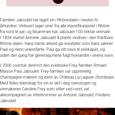
Familien Jaboulet har laget vin i Rhônedalen i nesten to
århundrer. Vinhuset lager viner fra alle klassifikasjoner i Rhône
fra nord til sør, og tilsammen har Jaboulet 100 hektar vinmark.
I 1834 startet Antoine Jaboulet å plante vindruer i den fruktbare
Rhône-dalen. Hans harde arbeid ga resultater som hans sønner
Paul og Henri videreførte. Paul ga sitt navn til selskapet, og
siden den gang har generasjonene fulgt hverandre i vinens navn.
I 2006 overtok derimot den sveitsiske Frey-familien firmaet
Maison Paul Jaboulet. Frey-familien var opprinnelig
Champagne-makere og eiere av Château La Lagune i Bordeaux.
Med felles lidenskap for vin er det i dag oenologen og
vinmakeren Caroline Frey som sitter ved roret, vel
akkompagnert av etterkommer av Antoine Jaboulet; Frederic
Jaboulet.