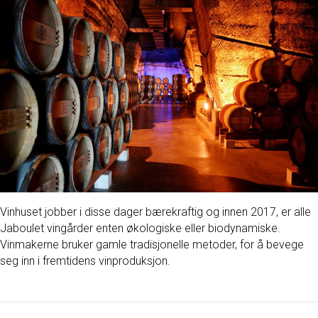
​Vinhuset jobber i disse dager bærekraftig og innen 2017, er alle
Jaboulet vingårder enten økologiske eller biodynamiske.
Vinmakerne bruker gamle tradisjonelle metoder, for å bevege
seg inn i fremtidens vinproduksjon.