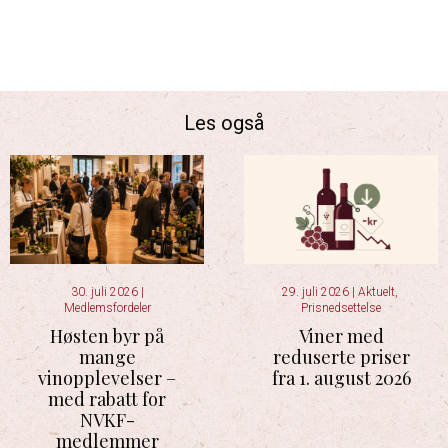
Les også
30. juli 2026
|
29. juli 2026
|
Aktuelt
,
Medlemsfordeler
Prisnedsettelse
Høsten byr på
Viner med
mange
reduserte priser
vinopplevelser –
fra 1. august 2026
med rabatt for
NVKF-
medlemmer