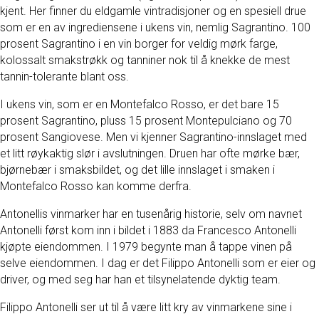
kjent. Her finner du eldgamle vintradisjoner og en spesiell drue
som er en av ingrediensene i ukens vin, nemlig Sagrantino. 100
prosent Sagrantino i en vin borger for veldig mørk farge,
kolossalt smakstrøkk og tanniner nok til å knekke de mest
tannin-tolerante blant oss.
I ukens vin, som er en Montefalco Rosso, er det bare 15
prosent Sagrantino, pluss 15 prosent Montepulciano og 70
prosent Sangiovese. Men vi kjenner Sagrantino-innslaget med
et litt røykaktig slør i avslutningen. Druen har ofte mørke bær,
bjørnebær i smaksbildet, og det lille innslaget i smaken i
Montefalco Rosso kan komme derfra.
Antonellis vinmarker har en tusenårig historie, selv om navnet
Antonelli først kom inn i bildet i 1883 da Francesco Antonelli
kjøpte eiendommen. I 1979 begynte man å tappe vinen på
selve eiendommen. I dag er det Filippo Antonelli som er eier og
driver, og med seg har han et tilsynelatende dyktig team.
Filippo Antonelli ser ut til å være litt kry av vinmarkene sine i