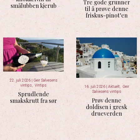
Tre gode grunner
smålubben kjerub
til å prøve denne
friskus-pinot’en
22. juli 2026
|
Geir Salvesens
vintips
,
Vintips
16. juli 2026
|
Aktuelt
,
Geir
Salvesens vintips
Sprudlende
Prøv denne
smakskrutt fra sør
doldisen i gresk
drueverden