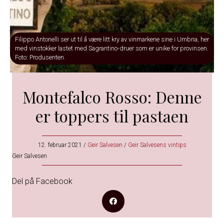
Filippo Antonelli ser ut til å være litt kry av vinmarkene sine i Umbria, her
med vinstokker lastet med Sagrantino-druer som er unike for provinsen.
Foto: Produsenten.
Montefalco Rosso: Denne
er toppers til pastaen
12. februar 2021
/
Geir Salvesen
/
Geir Salvesens vintips
Geir Salvesen
Del på Facebook