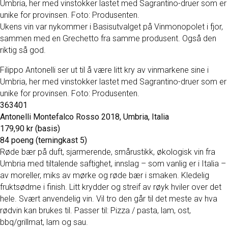
Umbria, her med vinstokker lastet med Sagrantino-druer som er
unike for provinsen. Foto: Produsenten.
Ukens vin var nykommer i Basisutvalget på Vinmonopolet i fjor,
sammen med en Grechetto fra samme produsent. Også den
riktig så god.
Filippo Antonelli ser ut til å være litt kry av vinmarkene sine i
Umbria, her med vinstokker lastet med Sagrantino-druer som er
unike for provinsen. Foto: Produsenten.
363401
Antonelli Montefalco Rosso 2018, Umbria, Italia
179,90 kr (basis)
84 poeng (terningkast 5)
Røde bær på duft, sjarmerende, smårustikk, økologisk vin fra
Umbria med tiltalende saftighet, innslag – som vanlig er i Italia –
av moreller, miks av mørke og røde bær i smaken. Kledelig
fruktsødme i finish. Litt krydder og streif av røyk hviler over det
hele. Svært anvendelig vin. Vil tro den går til det meste av hva
rødvin kan brukes til. Passer til: Pizza / pasta, lam, ost,
bbq/grillmat, lam og sau.