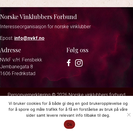
Norske Vinklubbers Forbund
Interesseorganisasjon for norske vinklubber
Epost:
info@nvkf.no
Adresse
Følg oss
NVkF v/H. Fensbekk
Facebook
Instagram
Jernbanegata 8
1606 Fredrikstad
Personvernerklæring
© 2026 Norske vinklubbers forbund.
Strand & Lund
Vi bruker cookies for å både gi deg en god brukeropplevelse og
for å spore og måle trafikk for å få en forståelse av bruk på våre
sider samt levere relevant info tilbake til deg.
Ok