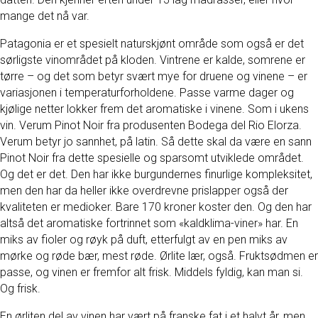
mange det nå var.
Patagonia er et spesielt naturskjønt område som også er det
sørligste vinområdet på kloden. Vintrene er kalde, somrene er
tørre – og det som betyr svært mye for druene og vinene – er
variasjonen i temperaturforholdene. Passe varme dager og
kjølige netter lokker frem det aromatiske i vinene. Som i ukens
vin. Verum Pinot Noir fra produsenten Bodega del Rio Elorza.
Verum betyr jo sannhet, på latin. Så dette skal da være en sann
Pinot Noir fra dette spesielle og sparsomt utviklede området.
Og det er det. Den har ikke burgundernes finurlige kompleksitet,
men den har da heller ikke overdrevne prislapper også der
kvaliteten er medioker. Bare 170 kroner koster den. Og den har
altså det aromatiske fortrinnet som «kaldklima-viner» har. En
miks av fioler og røyk på duft, etterfulgt av en pen miks av
mørke og røde bær, mest røde. Ørlite lær, også. Fruktsødmen er
passe, og vinen er fremfor alt frisk. Middels fyldig, kan man si.
Og frisk.
En ørliten del av vinen har vært på franske fat i et halvt år, men