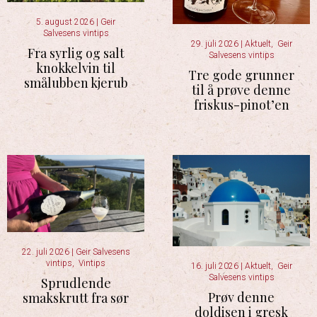
5. august 2026
|
Geir
Salvesens vintips
29. juli 2026
|
Aktuelt
,
Geir
Fra syrlig og salt
Salvesens vintips
knokkelvin til
Tre gode grunner
smålubben kjerub
til å prøve denne
friskus-pinot’en
22. juli 2026
|
Geir Salvesens
vintips
,
Vintips
16. juli 2026
|
Aktuelt
,
Geir
Salvesens vintips
Sprudlende
Prøv denne
smakskrutt fra sør
doldisen i gresk