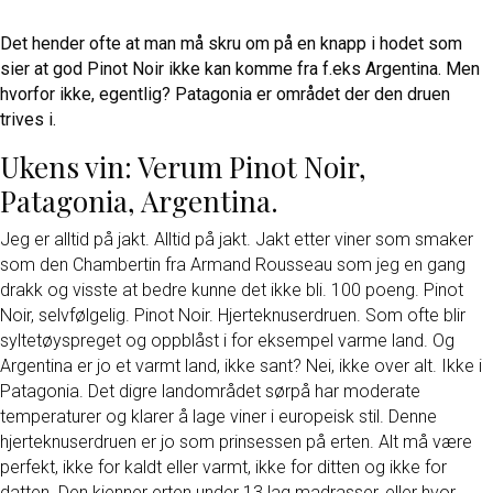
Det hender ofte at man må skru om på en knapp i hodet som
sier at god Pinot Noir ikke kan komme fra f.eks Argentina. Men
hvorfor ikke, egentlig? Patagonia er området der den druen
trives i.
Ukens vin: Verum Pinot Noir,
Patagonia, Argentina.
Jeg er alltid på jakt. Alltid på jakt. Jakt etter viner som smaker
som den Chambertin fra Armand Rousseau som jeg en gang
drakk og visste at bedre kunne det ikke bli. 100 poeng. Pinot
Noir, selvfølgelig. Pinot Noir. Hjerteknuserdruen. Som ofte blir
syltetøyspreget og oppblåst i for eksempel varme land. Og
Argentina er jo et varmt land, ikke sant? Nei, ikke over alt. Ikke i
Patagonia. Det digre landområdet sørpå har moderate
temperaturer og klarer å lage viner i europeisk stil. Denne
hjerteknuserdruen er jo som prinsessen på erten. Alt må være
perfekt, ikke for kaldt eller varmt, ikke for ditten og ikke for
datten. Den kjenner erten under 13 lag madrasser, eller hvor