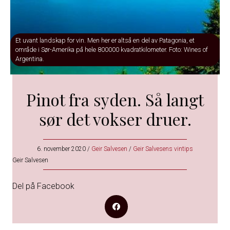
Et uvant landskap for vin. Men her er altså en del av Patagonia, et
område i Sør-Amerika på hele 800000 kvadratkilometer. Foto: Wines of
Argentina.
Pinot fra syden. Så langt
sør det vokser druer.
6. november 2020
/
Geir Salvesen
/
Geir Salvesens vintips
Geir Salvesen
Del på Facebook