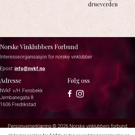
drueverden
Norske Vinklubbers Forbund
Interesseorganisasjon for norske vinklubber
Epost:
info@nvkf.no
Adresse
Følg oss
NVkF v/H. Fensbekk
Facebook
Instagram
Jernbanegata 8
1606 Fredrikstad
Personvernerklæring
© 2026 Norske vinklubbers forbund.
Strand & Lund