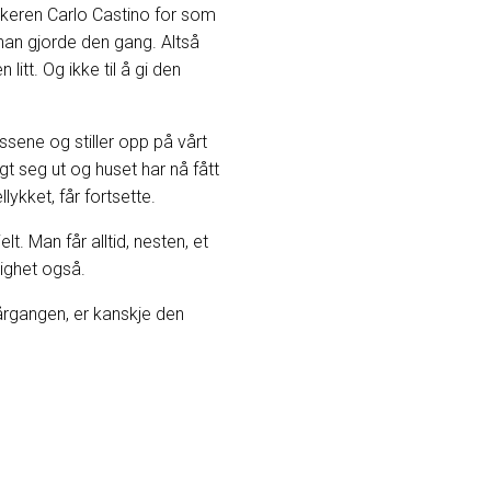
makeren Carlo Castino for som
 han gjorde den gang. Altså
litt. Og ikke til å gi den
issene og stiller opp på vårt
t seg ut og huset har nå fått
lykket, får fortsette.
. Man får alltid, nesten, et
tighet også.
-årgangen, er kanskje den