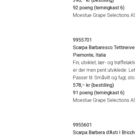
396,– kr (bestilling)
92 poeng (terningkast 6)
Moestue Grape Selections A
9955701
Scarpa Barbaresco Tettineiv
Piemonte, Italia
Fin, utviklet, lær- og trøffel
er der men pent utviklede. Le
Passer til: Småvilt og fugl, sto
578,– kr (bestilling)
91 poeng (terningkast 6)
Moestue Grape Selections A
9955601
Scarpa Barbera d’Asti I Bricc