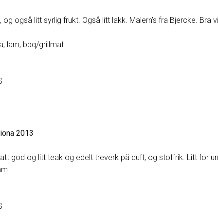
 og også litt syrlig frukt. Også litt lakk. Malern’s fra Bjercke. Bra v
ta, lam, bbq/grillmat.
S
liona 2013
 god og litt teak og edelt treverk på duft, og stoffrik. Litt for un
lam.
S