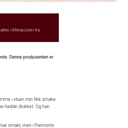
palten i Aftenposten fra
monte. Denne produsenten er
emme i stuen min fikk smake
ne hadde drukket. Og han
eg har smakt, men i Piemonte