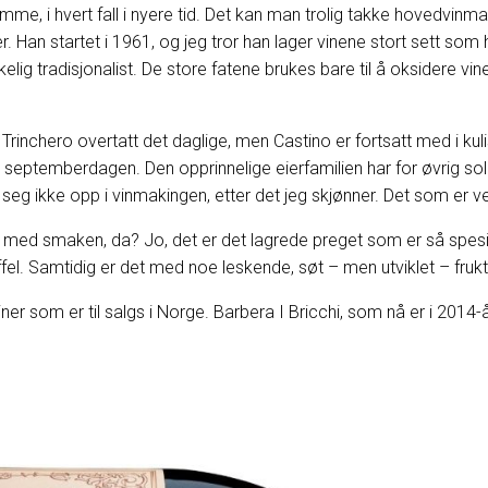
amme, i hvert fall i nyere tid. Det kan man trolig takke hovedvin
r. Han startet i 1961, og jeg tror han lager vinene stort sett som
elig tradisjonalist. De store fatene brukes bare til å oksidere vinen 
o Trinchero overtatt det daglige, men Castino er fortsatt med i kul
eptemberdagen. Den opprinnelige eierfamilien har for øvrig solg
seg ikke opp i vinmakingen, etter det jeg skjønner. Det som er vel
 med smaken, da? Jo, det er det lagrede preget som er så spesielt
øffel. Samtidig er det med noe leskende, søt – men utviklet – fruk
ner som er til salgs i Norge. Barbera I Bricchi, som nå er i 2014