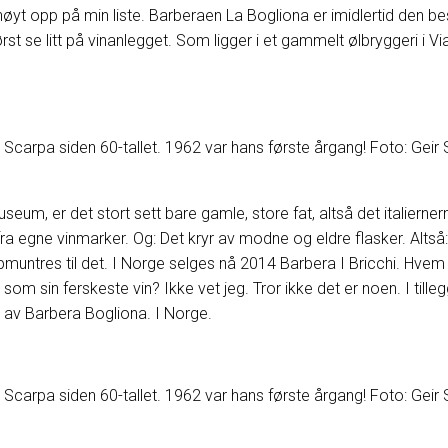
yt opp på min liste. Barberaen La Bogliona er imidlertid den be
st se litt på vinanlegget. Som ligger i et gammelt ølbryggeri i V
r Scarpa siden 60-tallet. 1962 var hans første årgang! Foto: Geir
useum, er det stort sett bare gamle, store fat, altså det italierner
ra egne vinmarker. Og: Det kryr av modne og eldre flasker. Altså: 
pmuntres til det. I Norge selges nå 2014 Barbera I Bricchi. Hve
m sin ferskeste vin? Ikke vet jeg. Tror ikke det er noen. I tille
av Barbera Bogliona. I Norge.
r Scarpa siden 60-tallet. 1962 var hans første årgang! Foto: Geir