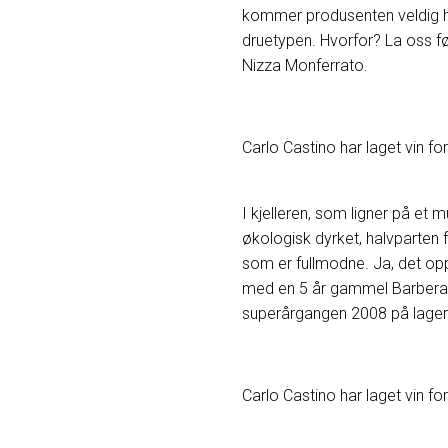
kommer produsenten veldig hø
druetypen. Hvorfor? La oss før
Nizza Monferrato.
Carlo Castino har laget vin fo
I kjelleren, som ligner på et m
økologisk dyrket, halvparten f
som er fullmodne. Ja, det op
med en 5 år gammel Barbera so
superårgangen 2008 på lager 
Carlo Castino har laget vin fo