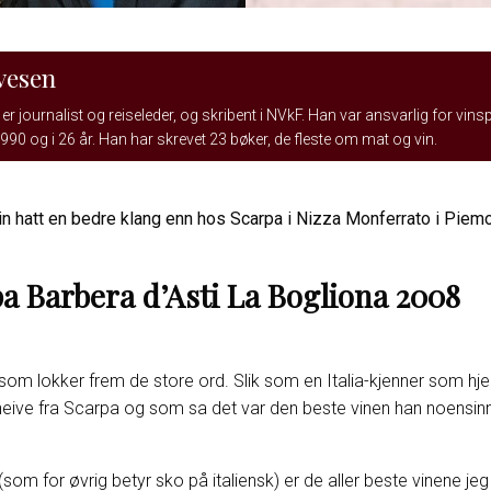
vesen
er journalist og reiseleder, og skribent i NVkF. Han var ansvarlig for vins
990 og i 26 år. Han har skrevet 23 bøker, de fleste om mat og vin.
in hatt en bedre klang enn hos Scarpa i Nizza Monferrato i Pie
a Barbera d’Asti La Bogliona 2008
om lokker frem de store ord. Slik som en Italia-kjenner som hj
eive fra Scarpa og som sa det var den beste vinen han noensin
(som for øvrig betyr sko på italiensk) er de aller beste vinene j