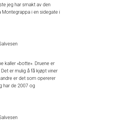
ste jeg har smakt av den
ia Montegrappa i en sidegate i
 Salvesen
ne kaller «botte». Druene er
Det er mulig å få kjøpt viner
m andre er det som opererer
gg har de 2007 og
 Salvesen