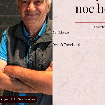
noe he
8. novembe
Geir Salvesen
Del på Facebook
e årgang! Foto: Geir Salvesen