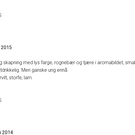
S
e 2015
aktig skapning med lys farge, rognebær og tjære i aromabildet, sma
ttdrikkelig. Men ganske ung ennå.
rvilt, storfe, lam.
S
hi 2014