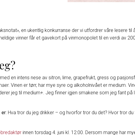
notat», en ukentlig konkurranse der vi utfordrer våre lesere til 
eldige vinner får et gavekort på vinmonopolet til en verdi av 200
jeg?
in med en intens nese av sitron, lime, grapefrukt, gress og pasjonsf
aer. Vinen er tørr, har mye syre og alkoholnivået er medium. Vine
er jeg til medium+. Jeg finner igjen smakene som jeg fant på lu
 er
: Hva tror du jeg drikker – og hvorfor tror du det? Hvor tror d
bredaktør
innen torsdag 4. juni kl. 12:00. Dersom mange har mye r