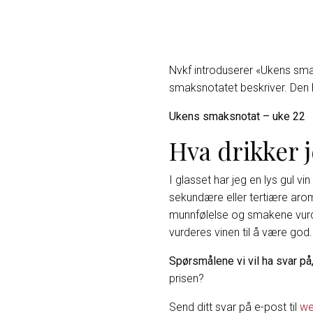
Nvkf introduserer «Ukens smaks
smaksnotatet beskriver. Den h
Ukens smaksnotat – uke 22
Hva drikker 
I glasset har jeg en lys gul v
sekundære eller tertiære arom
munnfølelse og smakene vurder
vurderes vinen til å være god.
Spørsmålene vi vil ha svar på,
prisen?
Send ditt svar på e-post til
we