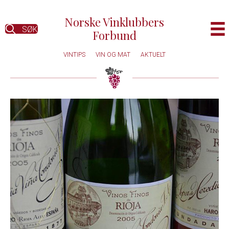
Norske Vinklubbers
SØK
Forbund
VINTIPS
VIN OG MAT
AKTUELT