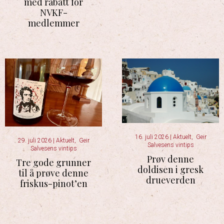
med rabatt for
NVKF-
medlemmer
16. juli 2026
|
Aktuelt
,
Geir
29. juli 2026
|
Aktuelt
,
Geir
Salvesens vintips
Salvesens vintips
Prøv denne
Tre gode grunner
doldisen i gresk
til å prøve denne
drueverden
friskus-pinot’en