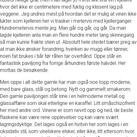
hvor det ikke er centimetere med fuktig og klissent lag på
veggene. Jeg undres mest på hvordan det er mulig at vinen ikke
lukter som kjelleren her vi trasker i metervis med kjellerganger.
Hundremetervis mente jeg. Man går og går, og går. Da man
lagde kjelleren anla man en flere hundre meter lang skinnegang
så man kunne frakte stein ut. Absolutt hele stedet bærer preg av
at man ikke ønsker forandring, hverken av mugg eller tønner,
noen fat brukes i tiår før råten tar overhånd. Oppe står en
fantastisk paviljong fra forrige århundres første halvdel. Her
mottas de besøkende.
Men oppe i alt dette gamle har man også noe topp moderne,
med bare glass, stål og betong. Nytt og gammelt smakerom.
Den gamle paviljongen står inne i en helmoderne metall og
glassaffære som skal etterligne en karaffel. Litt småschizofrent
her med andre ord. Vinene er som nevnt opp og ned, de beste
flaskene kan være rene opplevelser og kan være svært
lagringsdyktige. Det lages også en hvitvin her som lages i en
oksidativ stil, som vinelskere elsker, eller ikke, litt ettersom hvor