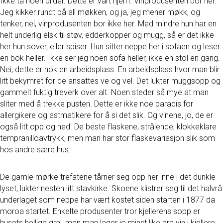
Ikke ta noen bilder. Dette er vårt hjem. Vinprodusenten bor her.
Jeg kikker rundt på all møkken, og ja, jeg mener møkk, og
tenker, nei, vinprodusenten bor ikke her. Med mindre hun har en
helt underlig elsk til støv, edderkopper og mugg, så er det ikke
her hun sover, eller spiser. Hun sitter neppe her i sofaen og leser
en bok heller. Ikke ser jeg noen sofa heller, ikke en stol en gang.
Nei, dette er nok en arbeidsplass. En arbeidsplass hvor man blir
litt bekymret for de ansattes ve og vel. Det lukter muggsopp og
gammelt fuktig treverk over alt. Noen steder så mye at man
sliter med å trekke pusten. Dette er ikke noe paradis for
allergikere og astmatikere for å si det slik. Og vinene, jo, de er
også litt opp og ned. De beste flaskene, strålende, klokkeklare
tempranilloavtrykk, men man har stor flaskevariasjon slik som
hos andre sære hus.
De gamle mørke trefatene tårner seg opp her inne i det dunkle
lyset, lukter nesten litt stavkirke. Skoene klistrer seg til det halvrå
underlaget som neppe har vært kostet siden starten i 1877 da
moroa startet. Enkelte produsenter tror kjellerens sopp er
husets hellige gral, men man lager jo minst like bra vin i kjellere