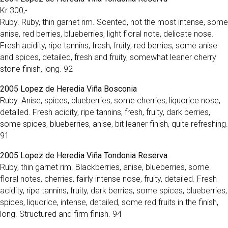
Kr 300,-
Ruby. Ruby, thin garnet rim. Scented, not the most intense, some
anise, red berries, blueberries, light floral note, delicate nose.
Fresh acidity, ripe tannins, fresh, fruity, red berries, some anise
and spices, detailed, fresh and fruity, somewhat leaner cherry
stone finish, long. 92
2005 Lopez de Heredia Viña Bosconia
Ruby. Anise, spices, blueberries, some cherries, liquorice nose,
detailed. Fresh acidity, ripe tannins, fresh, fruity, dark berries,
some spices, blueberries, anise, bit leaner finish, quite refreshing.
91
2005 Lopez de Heredia Viña Tondonia Reserva
Ruby, thin garnet rim. Blackberries, anise, blueberries, some
floral notes, cherries, fairly intense nose, fruity, detailed. Fresh
acidity, ripe tannins, fruity, dark berries, some spices, blueberries,
spices, liquorice, intense, detailed, some red fruits in the finish,
long. Structured and firm finish. 94