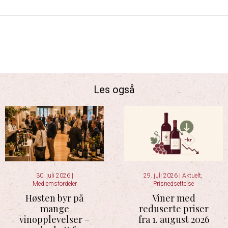
Les også
30. juli 2026
|
29. juli 2026
|
Aktuelt
,
Medlemsfordeler
Prisnedsettelse
Høsten byr på
Viner med
mange
reduserte priser
vinopplevelser –
fra 1. august 2026