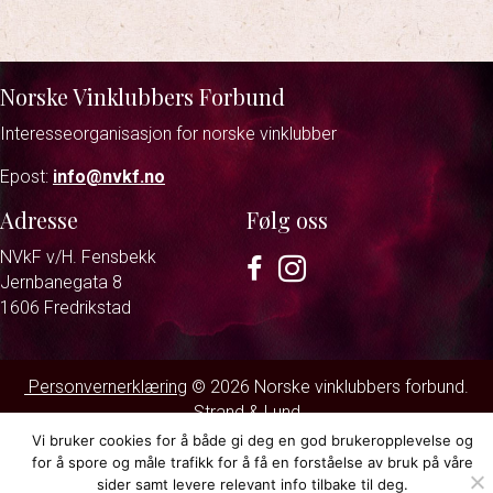
Norske Vinklubbers Forbund
Interesseorganisasjon for norske vinklubber
Epost:
info@nvkf.no
Adresse
Følg oss
NVkF v/H. Fensbekk
Facebook
Instagram
Jernbanegata 8
1606 Fredrikstad
Personvernerklæring
© 2026 Norske vinklubbers forbund.
Strand & Lund
Vi bruker cookies for å både gi deg en god brukeropplevelse og
for å spore og måle trafikk for å få en forståelse av bruk på våre
sider samt levere relevant info tilbake til deg.