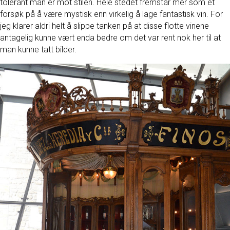
tolerant man er mot stilen. Hele stedet fremstår mer som et
forsøk på å være mystisk enn virkelig å lage fantastisk vin. For
jeg klarer aldri helt å slippe tanken på at disse flotte vinene
antagelig kunne vært enda bedre om det var rent nok her til at
man kunne tatt bilder.