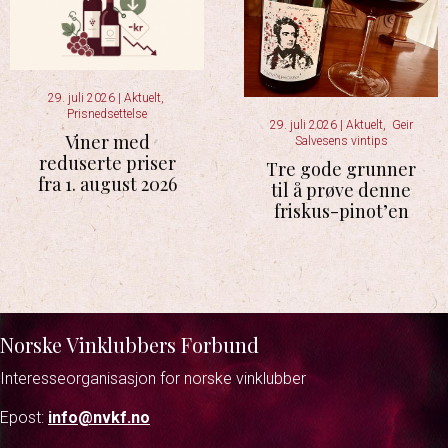
29. juli 2026
|
Aktuelt
,
Prisnedsettelse
29. juli 2026
|
Aktuelt
,
Geir
Viner med
Salvesens vintips
reduserte priser
Tre gode grunner
fra 1. august 2026
til å prøve denne
friskus-pinot’en
Norske Vinklubbers Forbund
Interesseorganisasjon for norske vinklubber
Epost:
info@nvkf.no