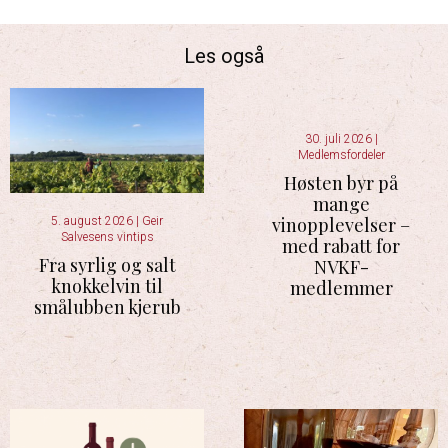
Les også
30. juli 2026
|
Medlemsfordeler
Høsten byr på
mange
vinopplevelser –
5. august 2026
|
Geir
Salvesens vintips
med rabatt for
Fra syrlig og salt
NVKF-
knokkelvin til
medlemmer
smålubben kjerub