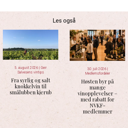
Les også
5. august 2026
|
Geir
30. juli 2026
|
Salvesens vintips
Medlemsfordeler
Fra syrlig og salt
Høsten byr på
knokkelvin til
mange
smålubben kjerub
vinopplevelser –
med rabatt for
NVKF-
medlemmer