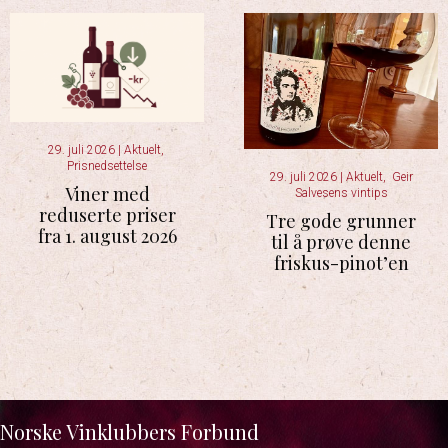
29. juli 2026
|
Aktuelt
,
Prisnedsettelse
29. juli 2026
|
Aktuelt
,
Geir
Viner med
Salvesens vintips
reduserte priser
Tre gode grunner
fra 1. august 2026
til å prøve denne
friskus-pinot’en
Norske Vinklubbers Forbund