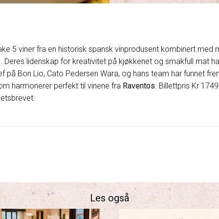
make 5 viner fra en historisk spansk vinprodusent kombinert med
. Deres lidenskap for kreativitet på kjøkkenet og smakfull mat har
ef på Bon Lio, Cato Pedersen Wara, og hans team har funnet fre
m harmonerer perfekt til vinene fra
Raventos
. Billettpris Kr 17
hetsbrevet.
Les også