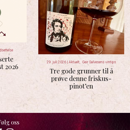
dsettelse
serte
29. juli 2026
|
Aktuelt
,
Geir Salvesens vintips
st 2026
Tre gode grunner til å
prøve denne friskus-
pinot’en
Følg oss