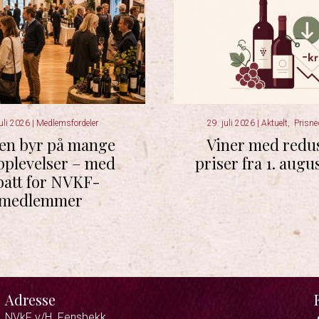
juli 2026
|
Medlemsfordeler
29. juli 2026
|
Aktuelt
,
Prisne
en byr på mange
Viner med redu
pplevelser – med
priser fra 1. augu
batt for NVKF-
medlemmer
Adresse
NVkF v/H. Fensbekk