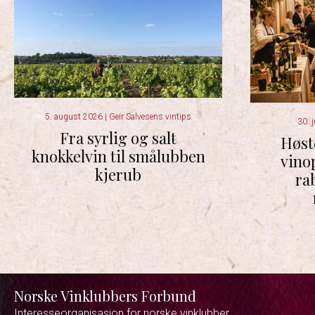
5. august 2026
|
Geir Salvesens vintips
30. 
Fra syrlig og salt
Høst
knokkelvin til smålubben
vino
kjerub
ra
Norske Vinklubbers Forbund
Interesseorganisasjon for norske vinklubber