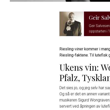
Geir Sal
Geir Salvesen 
oppstarten i 1
Riesling-viner kommer i mange 
Riesling-faktene. Til lutefis
Ukens vin: W
Pfalz, Tyskla
Det sies jo, og jeg selv har sa
Og så er det en annen variant 
musikeren Sigurd Wongraven.
servert ved åpningen av lutef