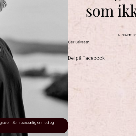
som ikk
4. novembe
Geir Salvesen
Del på Facebook
graven. Som personlig er med og