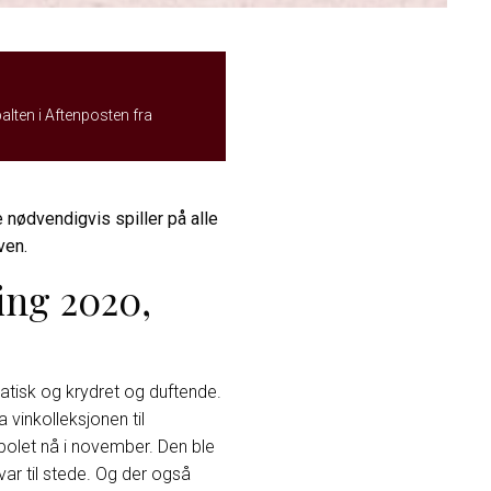
palten i Aftenposten fra
e nødvendigvis spiller på alle
ven.
ing 2020,
omatisk og krydret og duftende.
 vinkolleksjonen til
olet nå i november. Den ble
ar til stede. Og der også