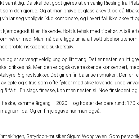
kt samtidig. Da skal det godt gjøres at en vanlig Riesling fra Pfal
 som den gjorde. Og at man prøve et glass akevitt og gå tilbake 
 lar seg vanligvis ikke kombinere, og i hvert fall ikke akevitt og t
kjempegodt til en flakende, flott lutefisk med tilbehør. Altså ert
m hører med. Man må bare ligge unna alt søtt tilbehør utenom de
gnende problemskapende sukkerstøy.
g er selvsagt veldig ung og litt trang. Det er nesten en litt gr
skal drikkes nå. Men den er også overraskende konsentrert, med 
otalsyre, 5 g restsukker. Det gir en fin balanse i smaken. Den er rela
 av eple og sitrus som ofte følger med slike lovende, unge vinvari
g å få til. En slags finesse, kan man nesten si. Noe finslepent og 
flaske, samme årgang – 2020 – og koster der bare rundt 170 kr
d magnum, da. Og en fin julegave har man også.
vinmakingen, Satyricon-musiker Sigurd Wongraven. Som personli