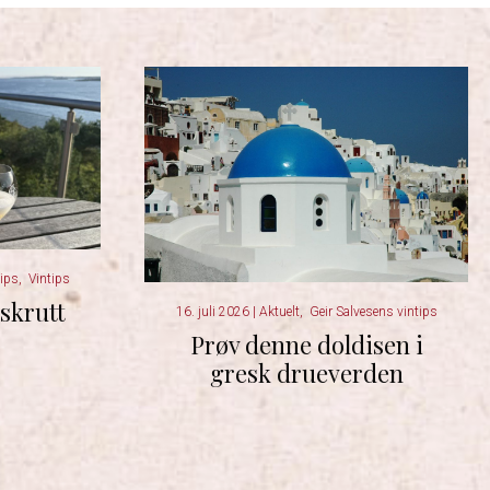
tips
,
Vintips
skrutt
16. juli 2026
|
Aktuelt
,
Geir Salvesens vintips
Prøv denne doldisen i
gresk drueverden