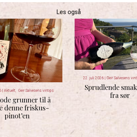
Les også
22. juli 2026
|
Geir Salvesens vin
Sprudlende smak
26
|
Aktuelt
,
Geir Salvesens vintips
fra sør
ode grunner til å
e denne friskus-
pinot’en