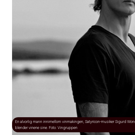
En alvorlig mann innimellom vinmakingen, Satyricon-musiker Sigurd Won
blender vinene sine. Foto: Vingruppen