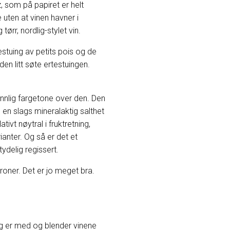
z, som på papiret er helt
uten at vinen havner i
ørr, nordlig-stylet vin.
estuing av petits pois og de
n litt søte ertestuingen.
ønnlig fargetone over den. Den
en slags mineralaktig salthet
tivt nøytral i fruktretning,
anter. Og så er det et
tydelig regissert.
oner. Det er jo meget bra.
g er med og blender vinene