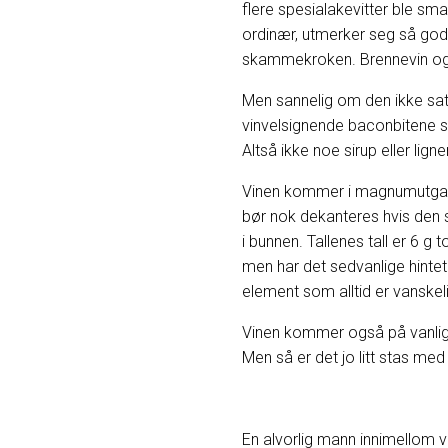
flere spesialakevitter ble sma
ordinær, utmerker seg så godt
skammekroken. Brennevin og vin
Men sannelig om den ikke satt 
vinvelsignende baconbitene so
Altså ikke noe sirup eller li
Vinen kommer i magnumutgave o
bør nok dekanteres hvis den 
i bunnen. Tallenes tall er 6 g t
men har det sedvanlige hintet
element som alltid er vanskeli
Vinen kommer også på vanlig 
Men så er det jo litt stas me
En alvorlig mann innimellom 