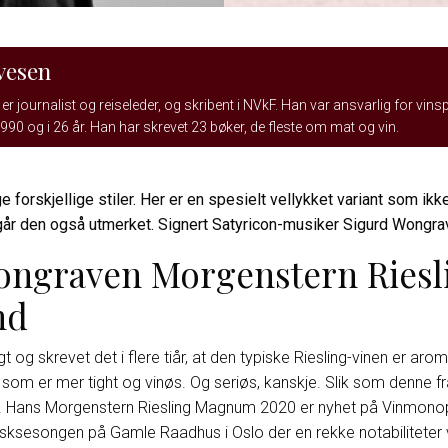
vesen
er journalist og reiseleder, og skribent i NVkF. Han var ansvarlig for vins
990 og i 26 år. Han har skrevet 23 bøker, de fleste om mat og vin.
forskjellige stiler. Her er en spesielt vellykket variant som ikk
k går den også utmerket. Signert Satyricon-musiker Sigurd Wongra
ongraven Morgenstern Riesl
nd
gt og skrevet det i flere tiår, at den typiske Riesling-vinen er ar
som er mer tight og vinøs. Og seriøs, kanskje. Slik som denne fra
 Hans Morgenstern Riesling Magnum 2020 er nyhet på Vinmonop
isksesongen på Gamle Raadhus i Oslo der en rekke notabiliteter v