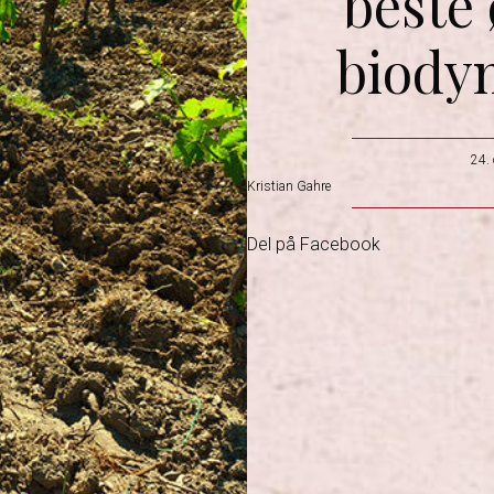
beste
biody
24.
Kristian Gahre
Del på Facebook