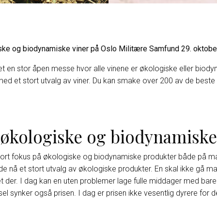
e og biodynamiske viner på Oslo Militære Samfund 29. oktober t
t en stor åpen messe hvor alle vinene er økologiske eller biody
 et stort utvalg av viner. Du kan smake over 200 av de beste v
 økologiske og biodynamiske
stort fokus på økologiske og biodynamiske produkter både på mat
e nå et stort utvalg av økologiske produkter. En skal ikke gå ma
et der. I dag kan en uten problemer lage fulle middager med bare
sel synker også prisen. I dag er prisen ikke vesentlig dyrere for