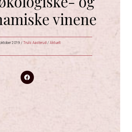
 økologiske- og
namiske vinene
 oktober 2019
/
Truls Aasterud
/
Aktuelt