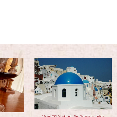
16. juli 2026
|
Aktuelt
,
Geir Salvesens vintips