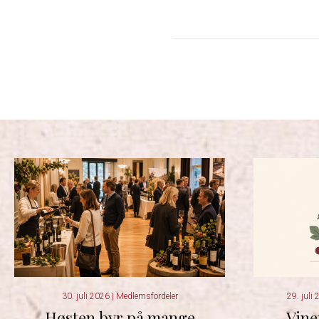
30. juli 2026
|
Medlemsfordeler
29. juli
Høsten byr på mange
Vine