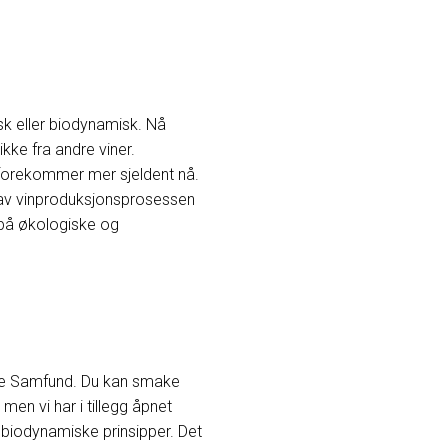
g
sk eller biodynamisk. Nå
ikke fra andre viner.
t forekommer mer sjeldent nå.
r av vinproduksjonsprosessen
n på økologiske og
tære Samfund. Du kan smake
 men vi har i tillegg åpnet
r biodynamiske prinsipper. Det