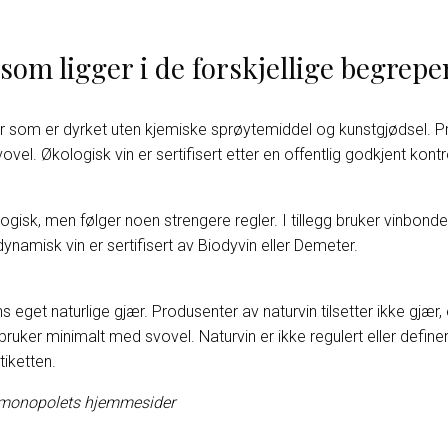
som ligger i de forskjellige begrep
uer som er dyrket uten kjemiske sprøytemiddel og kunstgjødsel. 
svovel. Økologisk vin er sertifisert etter en offentlig godkjent kontr
gisk, men følger noen strengere regler. I tillegg bruker vinbond
namisk vin er sertifisert av Biodyvin eller Demeter.
s eget naturlige gjær. Produsenter av naturvin tilsetter ikke gjær,
ruker minimalt med svovel. Naturvin er ikke regulert eller definer
tiketten.
inmonopolets hjemmesider