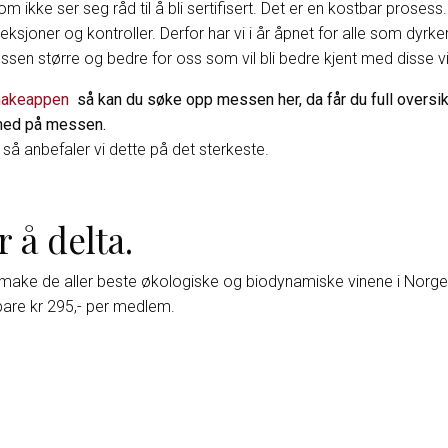
kke ser seg råd til å bli sertifisert. Det er en kostbar prosess. S
ksjoner og kontroller. Derfor har vi i år åpnet for alle som dyrke
sen større og bedre for oss som vil bli bedre kjent med disse v
akeappen
så kan du søke opp messen her, da får du full oversik
 med på messen.
 så anbefaler vi dette på det sterkeste.
r å delta.
smake de aller beste økologiske og biodynamiske vinene i Norge b
 bare kr 295,- per medlem.