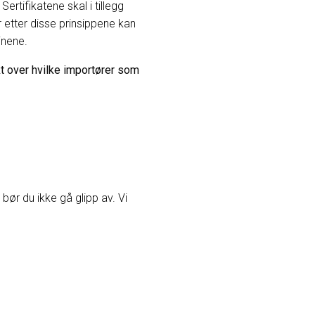
ertifikatene skal i tillegg
r etter disse prinsippene kan
inene.
t over hvilke importører som
ør du ikke gå glipp av. Vi