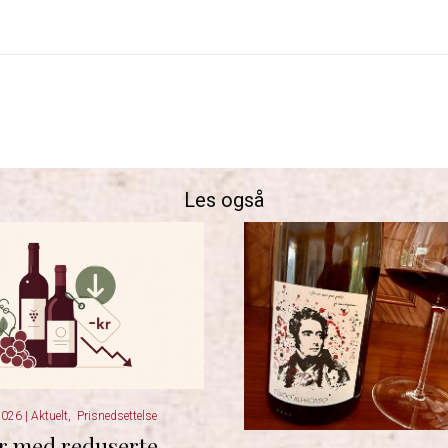
Les også
 2026
|
Aktuelt
,
Prisnedsettelse
r med reduserte