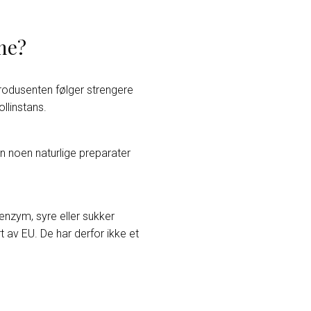
ene?
Produsenten følger strengere
ollinstans.
en noen naturlige preparater
 enzym, syre eller sukker
t av EU. De har derfor ikke et