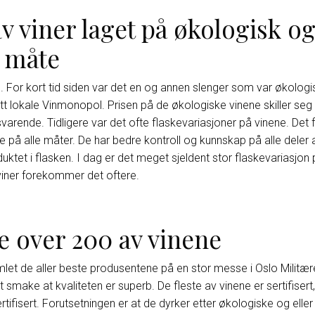
av viner laget på økologisk o
 måte
n. For kort tid siden var det en og annen slenger som var økologi
itt lokale Vinmonopol. Prisen på de økologiske vinene skiller seg 
ilsvarende. Tidligere var det ofte flaskevariasjoner på vinene. De
re på alle måter. De har bedre kontroll og kunnskap på alle dele
oduktet i flasken. I dag er det meget sjeldent stor flaskevariasjo
viner forekommer det oftere.
 over 200 av vinene
amlet de aller beste produsentene på en stor messe i Oslo Mili
rt smake at kvaliteten er superb. De fleste av vinene er sertifisert,
tifisert. Forutsetningen er at de dyrker etter økologiske og elle