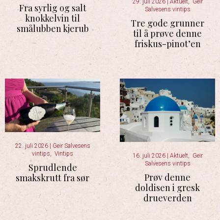
29. juli 2026
|
Aktuelt
,
Geir
Fra syrlig og salt
Salvesens vintips
knokkelvin til
Tre gode grunner
smålubben kjerub
til å prøve denne
friskus-pinot’en
22. juli 2026
|
Geir Salvesens
vintips
,
Vintips
16. juli 2026
|
Aktuelt
,
Geir
Salvesens vintips
Sprudlende
Prøv denne
smakskrutt fra sør
doldisen i gresk
drueverden