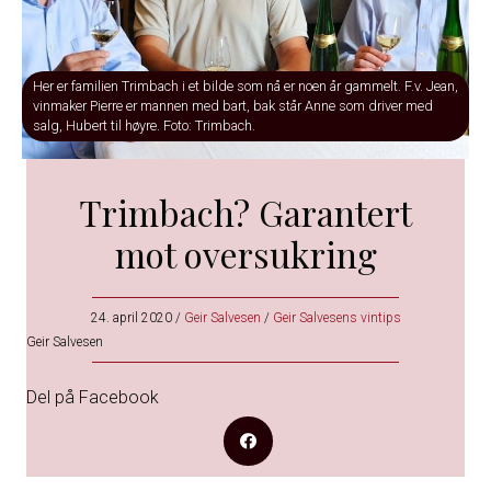
Her er familien Trimbach i et bilde som nå er noen år gammelt. F.v. Jean,
vinmaker Pierre er mannen med bart, bak står Anne som driver med
salg, Hubert til høyre. Foto: Trimbach.
Trimbach? Garantert
mot oversukring
24. april 2020
/
Geir Salvesen
/
Geir Salvesens vintips
Geir Salvesen
Del på Facebook