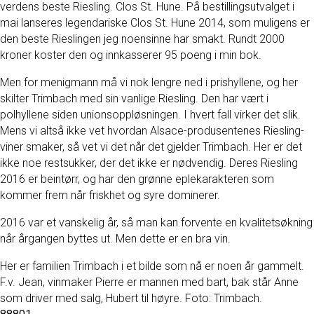
verdens beste Riesling. Clos St. Hune. På bestillingsutvalget i
mai lanseres legendariske Clos St. Hune 2014, som muligens er
den beste Rieslingen jeg noensinne har smakt. Rundt 2000
kroner koster den og innkasserer 95 poeng i min bok.
Men for menigmann må vi nok lengre ned i prishyllene, og her
skilter Trimbach med sin vanlige Riesling. Den har vært i
polhyllene siden unionsoppløsningen. I hvert fall virker det slik.
Mens vi altså ikke vet hvordan Alsace-produsentenes Riesling-
viner smaker, så vet vi det når det gjelder Trimbach. Her er det
ikke noe restsukker, der det ikke er nødvendig. Deres Riesling
2016 er beintørr, og har den grønne eplekarakteren som
kommer frem når friskhet og syre dominerer.
2016 var et vanskelig år, så man kan forvente en kvalitetsøkning
når årgangen byttes ut. Men dette er en bra vin.
Her er familien Trimbach i et bilde som nå er noen år gammelt.
F.v. Jean, vinmaker Pierre er mannen med bart, bak står Anne
som driver med salg, Hubert til høyre. Foto: Trimbach.