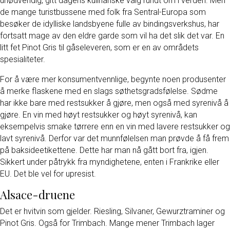
unødvendig, gitt dagens kulinariske valg rundt om i verden. Men
de mange turistbussene med folk fra Sentral-Europa som
besøker de idylliske landsbyene fulle av bindingsverkshus, har
fortsatt mage av den eldre garde som vil ha det slik det var. En
litt fet Pinot Gris til gåseleveren, som er en av områdets
spesialiteter.
For å være mer konsumentvennlige, begynte noen produsenter
å merke flaskene med en slags søthetsgradsfølelse. Sødme
har ikke bare med restsukker å gjøre, men også med syrenivå å
gjøre. En vin med høyt restsukker og høyt syrenivå, kan
eksempelvis smake tørrere enn en vin med lavere restsukker og
lavt syrenivå. Derfor var det munnfølelsen man prøvde å få frem
på baksideetikettene. Dette har man nå gått bort fra, igjen.
Sikkert under påtrykk fra myndighetene, enten i Frankrike eller
EU. Det ble vel for upresist.
Alsace-druene
Det er hvitvin som gjelder. Riesling, Silvaner, Gewurztraminer og
Pinot Gris. Også for Trimbach. Mange mener Trimbach lager