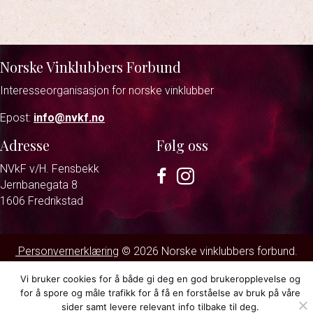
Norske Vinklubbers Forbund
Interesseorganisasjon for norske vinklubber
Epost:
info@nvkf.no
Adresse
Følg oss
NVkF v/H. Fensbekk
Facebook
Instagram
Jernbanegata 8
1606 Fredrikstad
Personvernerklæring
© 2026 Norske vinklubbers forbund.
Strand & Lund
Vi bruker cookies for å både gi deg en god brukeropplevelse og
for å spore og måle trafikk for å få en forståelse av bruk på våre
sider samt levere relevant info tilbake til deg.