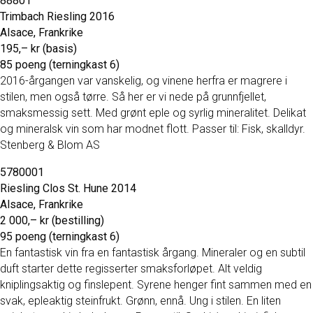
88801
Trimbach Riesling 2016
Alsace, Frankrike
195,– kr (basis)
85 poeng (terningkast 6)
2016-årgangen var vanskelig, og vinene herfra er magrere i
stilen, men også tørre. Så her er vi nede på grunnfjellet,
smaksmessig sett. Med grønt eple og syrlig mineralitet. Delikat
og mineralsk vin som har modnet flott. Passer til: Fisk, skalldyr.
Stenberg & Blom AS
5780001
Riesling Clos St. Hune 2014
Alsace, Frankrike
2 000,– kr (bestilling)
95 poeng (terningkast 6)
En fantastisk vin fra en fantastisk årgang. Mineraler og en subtil
duft starter dette regisserter smaksforløpet. Alt veldig
kniplingsaktig og finslepent. Syrene henger fint sammen med en
svak, epleaktig steinfrukt. Grønn, ennå. Ung i stilen. En liten