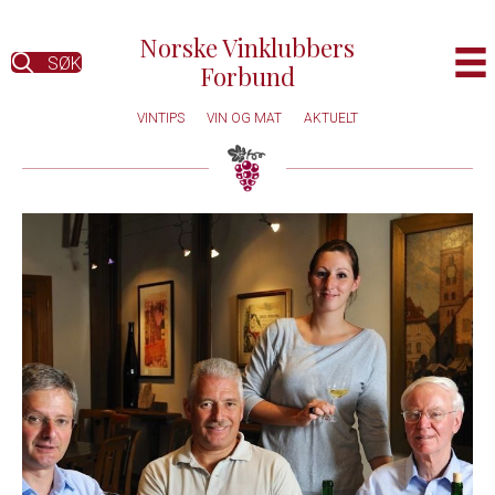
Norske Vinklubbers
SØK
Forbund
VINTIPS
VIN OG MAT
AKTUELT