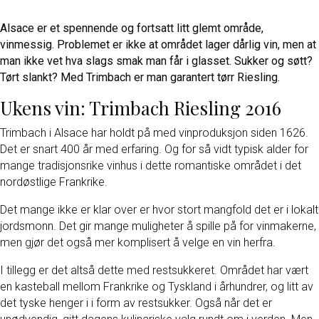
Alsace er et spennende og fortsatt litt glemt område,
vinmessig. Problemet er ikke at området lager dårlig vin, men at
man ikke vet hva slags smak man får i glasset. Sukker og søtt?
Tørt slankt? Med Trimbach er man garantert tørr Riesling.
Ukens vin: Trimbach Riesling 2016
Trimbach i Alsace har holdt på med vinproduksjon siden 1626.
Det er snart 400 år med erfaring. Og for så vidt typisk alder for
mange tradisjonsrike vinhus i dette romantiske området i det
nordøstlige Frankrike.
Det mange ikke er klar over er hvor stort mangfold det er i lokalt
jordsmonn. Det gir mange muligheter å spille på for vinmakerne,
men gjør det også mer komplisert å velge en vin herfra.
I tillegg er det altså dette med restsukkeret. Området har vært
en kasteball mellom Frankrike og Tyskland i århundrer, og litt av
det tyske henger i i form av restsukker. Også når det er