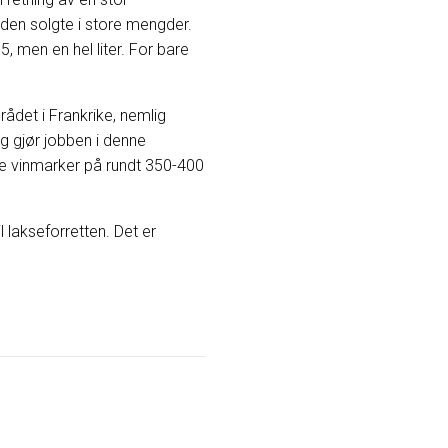
 den solgte i store mengder.
5, men en hel liter. For bare
rådet i Frankrike, nemlig
g gjør jobben i denne
e vinmarker på rundt 350-400
il lakseforretten. Det er