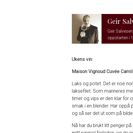
Geir Sal
Geir Salvesen 
oppstarten i 1
Ukens vin:
Maison Vignoud Cuvée Camill
Laks og potet. Det er noe no
laksefilet. Som marineres med 2
timer og vips er den klar for 
smak i en blender. Har oppå p
og så ser det ut som på bildet
Nå har du brukt litt penger p
mitt nærpol forleden, og da je