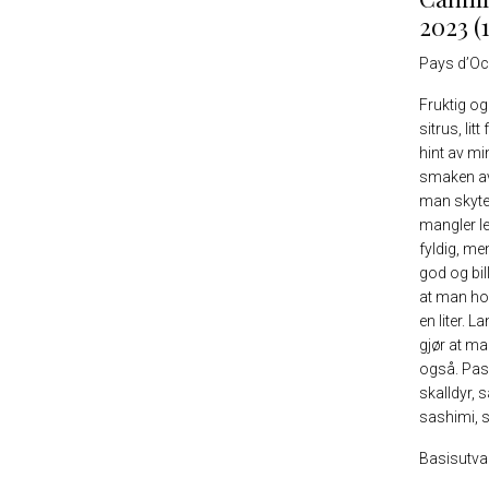
2023 (
Pays d’
O
Fruktig og
sitrus, lit
hint av mi
smaken av
man skyte 
mangler le
fyldig, me
god og bil
at man hol
en liter. 
gjør at man
også. Passe
skalldyr, s
sashimi, 
Basisutval