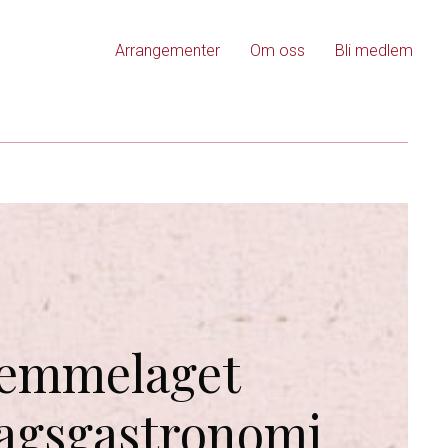
Arrangementer
Om oss
Bli medlem
emmelaget
agsgastronomi