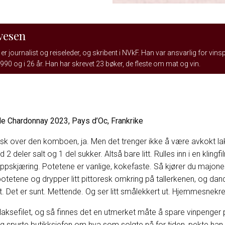
vesen
er journalist og reiseleder, og skribent i NVkF. Han var ansvarlig for vins
990 og i 26 år. Han har skrevet 23 bøker, de fleste om mat og vin.
e Chardonnay 2023, Pays d’Oc, Frankrike
rsk over den komboen, ja. Men det trenger ikke å være avkokt la
 deler salt og 1 del sukker. Altså bare litt. Rulles inn i en klingf
oppskjæring. Potetene er vanlige, kokefaste. Så kjører du majones, 
otetene og drypper litt pittoresk omkring på tallerkenen, og dande
. Det er sunt. Mettende. Og ser litt smålekkert ut. Hjemmesnekret,
å laksefilet, og så finnes det en utmerket måte å spare vinpenger
g spurte butikksjefen om hva som solgte nå for tiden, pekte han i