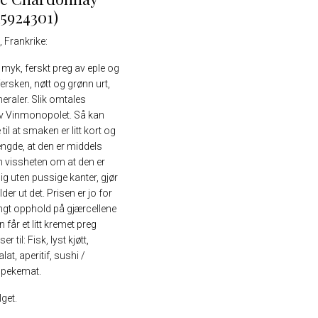
15924301)
c
, Frankrike:
 myk, ferskt preg av eple og
t fersken, nøtt og grønn urt,
neraler. Slik omtales
 Vinmonopolet. Så kan
til at smaken er litt kort og
ngde, at den er middels
n vissheten om at den er
lig uten pussige kanter, gjør
der ut det. Prisen er jo for
Langt opphold på gjærcellene
 får et litt kremet preg
r til: Fisk, lyst kjøtt,
alat, aperitif, sushi /
spekemat.
get.