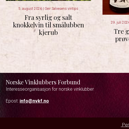
5. august 2026
|
Geir Salvesens vintips
Fra syrlig og salt
29. juli 20
knokkelvin til smålubben
Tre g
kjerub
prøv
Norske Vinklubbers Forbund
Interesseorganisasjon for norske vinklubber
Epost:
info@nvkf.no
Per