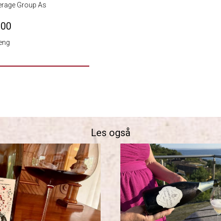
erage Group As
.00
eng
Les også