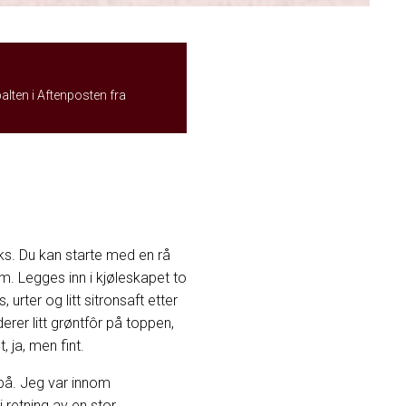
palten i Aftenposten fra
ks. Du kan starte med en rå
ilm. Legges inn i kjøleskapet to
urter og litt sitronsaft etter
rer litt grøntfôr på toppen,
 ja, men fint.
 på. Jeg var innom
 retning av en stor