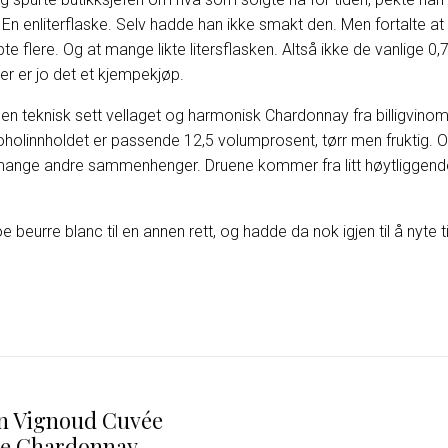
 En enliterflaske. Selv hadde han ikke smakt den. Men fortalte at
e flere. Og at mange likte litersflasken. Altså ikke de vanlige 0,7
er er jo det et kjempekjøp.
men teknisk sett vellaget og harmonisk Chardonnay fra billigvinom
oholinnholdet er passende 12,5 volumprosent, tørr men fruktig. O
ange andre sammenhenger. Druene kommer fra litt høytliggend
oe beurre blanc til en annen rett, og hadde da nok igjen til å nyte t
n Vignoud Cuvée
le Chardonnay