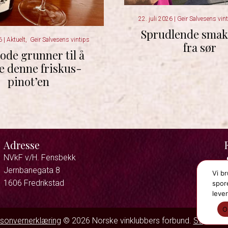
22. juli 2026
|
Geir Salvesens vin
Sprudlende smak
26
|
Aktuelt
,
Geir Salvesens vintips
fra sør
ode grunner til å
e denne friskus-
pinot’en
Adresse
NVkF v/H. Fensbekk
Jernbanegata 8
Vi b
1606 Fredrikstad
spore
lever
O
sonvernerklæring
© 2026 Norske vinklubbers forbund.
Strand & 