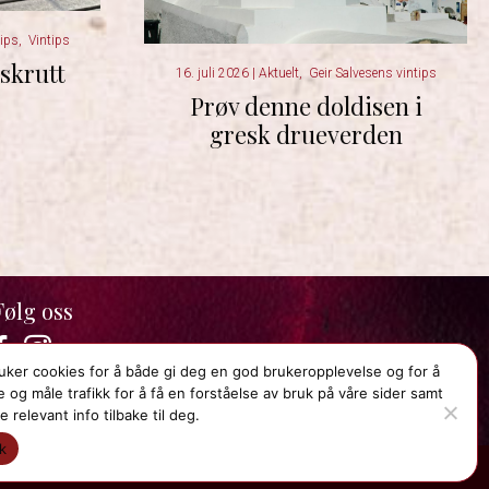
tips
,
Vintips
skrutt
16. juli 2026
|
Aktuelt
,
Geir Salvesens vintips
Prøv denne doldisen i
gresk drueverden
Følg oss
Facebook
Instagram
ruker cookies for å både gi deg en god brukeropplevelse og for å
 og måle trafikk for å få en forståelse av bruk på våre sider samt
e relevant info tilbake til deg.
k
Lund