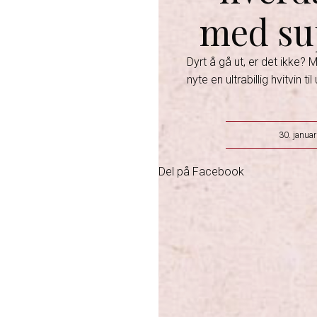
med sup
Dyrt å gå ut, er det ikke? 
nyte en ultrabillig hvitvin ti
30. janua
Del på Facebook