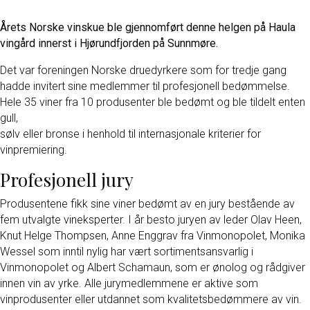
Årets Norske vinskue ble gjennomført denne helgen på Haula
vingård innerst i Hjørundfjorden på Sunnmøre.
Det var foreningen Norske druedyrkere som for tredje gang
hadde invitert sine medlemmer til profesjonell bedømmelse.
Hele 35 viner fra 10 produsenter ble bedømt og ble tildelt enten
gull,
sølv eller bronse i henhold til internasjonale kriterier for
vinpremiering.
Profesjonell jury
Produsentene fikk sine viner bedømt av en jury bestående av
fem utvalgte vineksperter. I år besto juryen av leder Olav Heen,
Knut Helge Thompsen, Anne Enggrav fra Vinmonopolet, Monika
Wessel som inntil nylig har vært sortimentsansvarlig i
Vinmonopolet og Albert Schamaun, som er ønolog og rådgiver
innen vin av yrke. Alle jurymedlemmene er aktive som
vinprodusenter eller utdannet som kvalitetsbedømmere av vin.