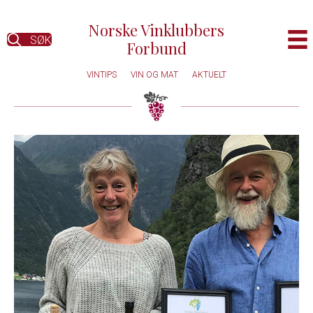
Norske Vinklubbers
SØK
Forbund
VINTIPS
VIN OG MAT
AKTUELT