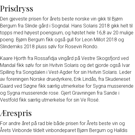
Prisdryss
Den gjeveste prisen for årets beste norske vin gikk til Bjørn
Bergum fra Slinde gård i Sogndal. Hans Solaris 2018 gikk helt til
topps med høyest poengsum, og høstet hele 16,8 av 20 mulige
poeng. Bjørn Bergum fikk også gull for Leon Millot 2018 og
Slindemiks 2018 pluss sølv for Rosevin Rondo.
Kaare Hjorth fra Rossafidja vingård på Vestre Skogsfjord ved
Mandal fikk sølv for sin Hvitvin Solaris og det gjorde også Ivar
Spilling fra Songdalen i Vest-Agder for sin Hvitvin Solaris. Leder
av foreningen Norske druedyrkere, Erik Lindås, fra Skudeneset
Gaard ved Søgne fikk særlig utmerkelse for Sygna musserende
og Sygna musserende rose. Gjert Gravningen fra Sande i
Vestfold fikk særlig utmerkelse for sin Ve Rosé.
Ærespris
For andre året på rad ble både prisen for Årets beste vin og
Årets Vinbonde tildelt vinbondeparet Bjørn Bergum og Halldis