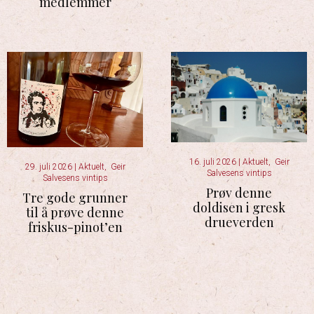
medlemmer
16. juli 2026
|
Aktuelt
,
Geir
29. juli 2026
|
Aktuelt
,
Geir
Salvesens vintips
Salvesens vintips
Prøv denne
Tre gode grunner
doldisen i gresk
til å prøve denne
drueverden
friskus-pinot’en