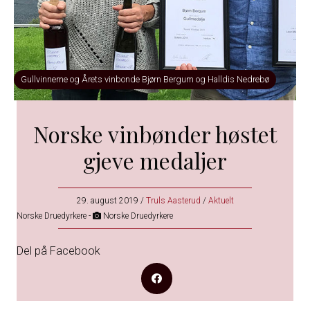
Gullvinnerne og Årets vinbonde Bjørn Bergum og Halldis Nedrebø
Norske vinbønder høstet
gjeve medaljer
29. august 2019
/
Truls Aasterud
/
Aktuelt
Norske Druedyrkere -
Norske Druedyrkere
Del på Facebook