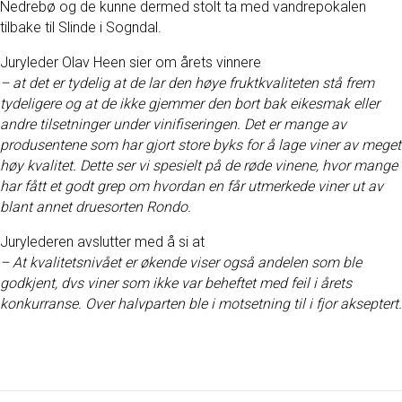
Nedrebø og de kunne dermed stolt ta med vandrepokalen
tilbake til Slinde i Sogndal.
Juryleder Olav Heen sier om årets vinnere
– at det er tydelig at de lar den høye fruktkvaliteten stå frem
tydeligere og at de ikke
gjemmer den bort bak eikesmak eller
andre tilsetninger under vinifiseringen. Det er mange
av
produsentene som har gjort store byks for å lage viner av meget
høy kvalitet. Dette ser
vi spesielt på de røde vinene, hvor mange
har fått et godt grep om hvordan en får
utmerkede viner ut av
blant annet druesorten Rondo.
Jurylederen avslutter med å si at
– At kvalitetsnivået er økende viser også andelen som ble
godkjent, dvs viner som ikke var beheftet med feil i årets
konkurranse. Over halvparten ble i motsetning til i fjor akseptert.