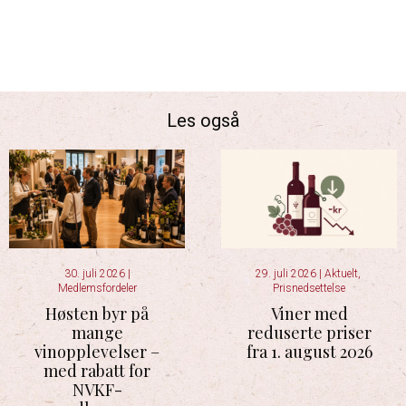
Les også
30. juli 2026
|
29. juli 2026
|
Aktuelt
,
Medlemsfordeler
Prisnedsettelse
Høsten byr på
Viner med
mange
reduserte priser
vinopplevelser –
fra 1. august 2026
med rabatt for
NVKF-