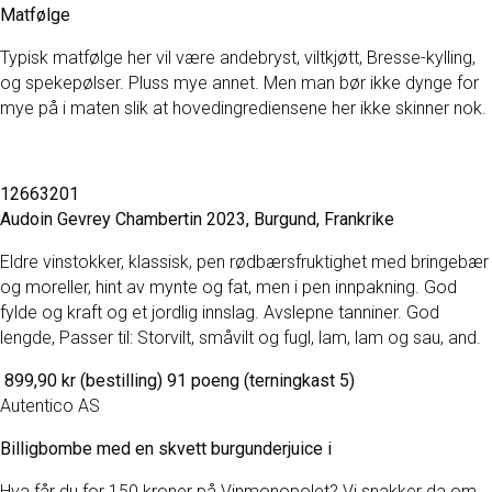
Matfølge
Typisk matfølge her vil være andebryst, viltkjøtt, Bresse-kylling,
og spekepølser. Pluss mye annet. Men man bør ikke dynge for
mye på i maten slik at hovedingrediensene her ikke skinner nok.
12663201
Audoin Gevrey Chambertin 2023, Burgund, Frankrike
Eldre vinstokker, klassisk, pen rødbærsfruktighet med bringebær
og moreller, hint av mynte og fat, men i pen innpakning. God
fylde og kraft og et jordlig innslag. Avslepne tanniner. God
lengde, Passer til: Storvilt, småvilt og fugl, lam, lam og sau, and.
899,90 kr (bestilling) 91 poeng (terningkast 5)
Autentico AS
Billigbombe med en skvett burgunderjuice i
Hva får du for 150 kroner på Vinmonopolet? Vi snakker da om