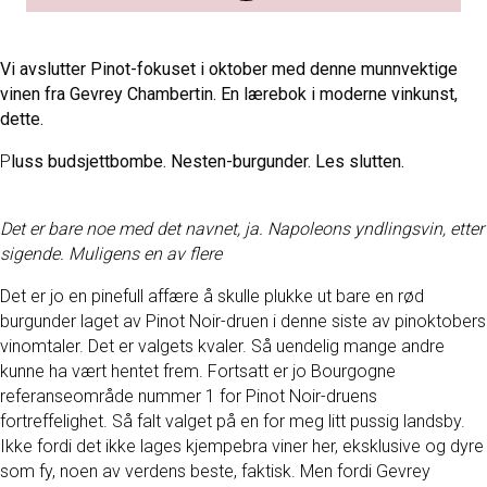
Vi avslutter Pinot-fokuset i oktober med denne munnvektige
vinen fra Gevrey Chambertin. En lærebok i moderne vinkunst,
dette.
P
luss budsjettbombe. Nesten-burgunder. Les slutten.
Det er bare noe med det navnet, ja. Napoleons yndlingsvin, etter
sigende. Muligens en av flere
Det er jo en pinefull affære å skulle plukke ut bare en rød
burgunder laget av Pinot Noir-druen i denne siste av pinoktobers
vinomtaler. Det er valgets kvaler. Så uendelig mange andre
kunne ha vært hentet frem. Fortsatt er jo Bourgogne
referanseområde nummer 1 for Pinot Noir-druens
fortreffelighet. Så falt valget på en for meg litt pussig landsby.
Ikke fordi det ikke lages kjempebra viner her, eksklusive og dyre
som fy, noen av verdens beste, faktisk. Men fordi Gevrey