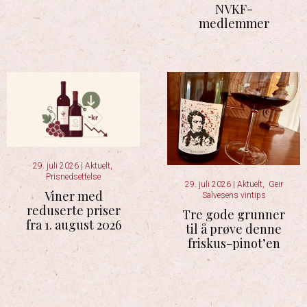
NVKF-
medlemmer
29. juli 2026
|
Aktuelt
,
Prisnedsettelse
29. juli 2026
|
Aktuelt
,
Geir
Viner med
Salvesens vintips
reduserte priser
Tre gode grunner
fra 1. august 2026
til å prøve denne
friskus-pinot’en