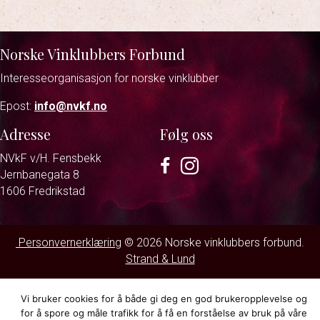
Norske Vinklubbers Forbund
Interesseorganisasjon for norske vinklubber
Epost:
info@nvkf.no
Adresse
Følg oss
NVkF v/H. Fensbekk
Facebook
Instagram
Jernbanegata 8
1606 Fredrikstad
Personvernerklæring
© 2026 Norske vinklubbers forbund.
Strand & Lund
Vi bruker cookies for å både gi deg en god brukeropplevelse og
for å spore og måle trafikk for å få en forståelse av bruk på våre