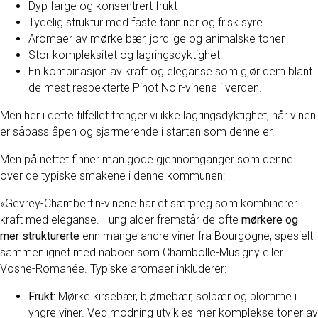
Dyp farge og konsentrert frukt
Tydelig struktur med faste tanniner og frisk syre
Aromaer av mørke bær, jordlige og animalske toner
Stor kompleksitet og lagringsdyktighet
En kombinasjon av kraft og eleganse som gjør dem blant
de mest respekterte Pinot Noir-vinene i verden.
Men her i dette tilfellet trenger vi ikke lagringsdyktighet, når vinen
er såpass åpen og sjarmerende i starten som denne er.
Men på nettet finner man gode gjennomganger som denne
over de typiske smakene i denne kommunen:
«Gevrey-Chambertin-vinene har et særpreg som kombinerer
kraft med eleganse. I ung alder fremstår de ofte
mørkere og
mer strukturerte
enn mange andre viner fra Bourgogne, spesielt
sammenlignet med naboer som Chambolle-Musigny eller
Vosne-Romanée. Typiske aromaer inkluderer:
Frukt:
Mørke kirsebær, bjørnebær, solbær og plomme i
yngre viner. Ved modning utvikles mer komplekse toner av