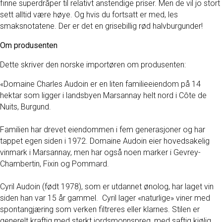
finne superdråper til relativt anstendige priser. Men de vil jo stort
sett alltid være høye. Og hvis du fortsatt er med, les
smaksnotatene. Der er det en grisebillig rød halvburgunder!
Om produsenten
Dette skriver den norske importøren om produsenten:
«Domaine Charles Audoin er en liten familieeiendom på 14
hektar som ligger i landsbyen Marsannay helt nord i Côte de
Nuits, Burgund.
Familien har drevet eiendommen i fem generasjoner og har
tappet egen siden i 1972. Domaine Audoin eier hovedsakelig
vinmark i Marsannay, men har også noen marker i Gevrey-
Chambertin, Fixin og Pommard.
Cyril Audoin (født 1978), som er utdannet ønolog, har laget vin
siden han var 15 år gammel. Cyril lager «naturlige» viner med
spontangjæring som verken filtreres eller klarnes. Stilen er
generelt kraftig med sterkt jordsmonnspreg, med saftig kjølig