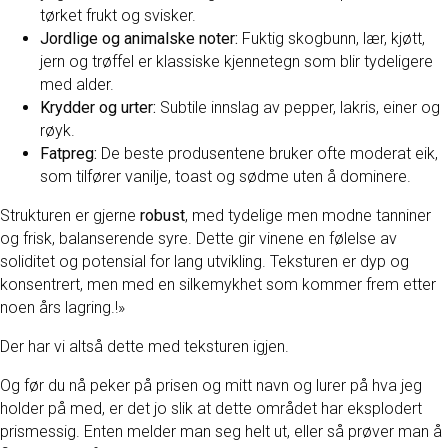
tørket frukt og svisker.
Jordlige og animalske noter:
Fuktig skogbunn, lær, kjøtt,
jern og trøffel er klassiske kjennetegn som blir tydeligere
med alder.
Krydder og urter:
Subtile innslag av pepper, lakris, einer og
røyk.
Fatpreg:
De beste produsentene bruker ofte moderat eik,
som tilfører vanilje, toast og sødme uten å dominere.
Strukturen er gjerne
robust
, med tydelige men modne tanniner
og frisk, balanserende syre. Dette gir vinene en følelse av
soliditet og potensial for lang utvikling. Teksturen er dyp og
konsentrert, men med en silkemykhet som kommer frem etter
noen års lagring.!»
Der har vi altså dette med teksturen igjen.
Og før du nå peker på prisen og mitt navn og lurer på hva jeg
holder på med, er det jo slik at dette området har eksplodert
prismessig. Enten melder man seg helt ut, eller så prøver man å