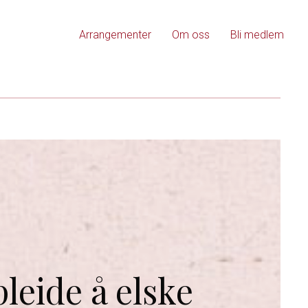
Arrangementer
Om oss
Bli medlem
pleide å elske