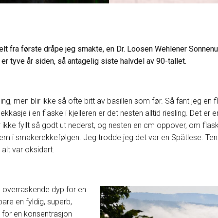
Helt fra første dråpe jeg smakte, en Dr. Loosen Wehlener Sonnenuh
er tyve år siden, så antagelig siste halvdel av 90-tallet.
g, men blir ikke så ofte bitt av basillen som før. Så fant jeg en fl
lekkasje i en flaske i kjelleren er det nesten alltid riesling. Det er 
r ikke fyllt så godt ut nederst, og nesten en cm oppover, om flask
rem i smakerekkefølgen. Jeg trodde jeg det var en Spätlese. Ten
 alt var oksidert.
e overraskende dyp for en
bare en fyldig, superb,
, for en konsentrasjon