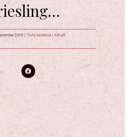
riesling…
eptember 2019
/
Truls Aasterud
/
Aktuelt