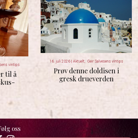
16. juli 2026
|
Aktuelt
,
Geir Salvesens vintips
sens vintips
Prøv denne doldisen i
 til å
gresk drueverden
skus-
Følg oss