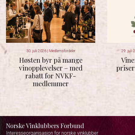
30. juli 2026
|
Medlemsfordeler
29. juli
Høsten byr på mange
Vine
vinopplevelser – med
priser
rabatt for NVKF-
medlemmer
Norske Vinklubbers Forbund
Interesseorganisasjon for norske vinklubber