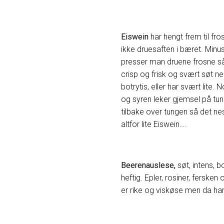
Eiswein
har hengt frem til fro
ikke druesaften i bæret. Minu
presser man druene frosne så
crisp og frisk og svært søt ne
botrytis, eller har svært lite.
og syren leker gjemsel på tun
tilbake over tungen så det nes
altfor lite Eiswein….
Beerenauslese,
søt, intens, bo
heftig. Epler, rosiner, fersken
er rike og viskøse men da har 