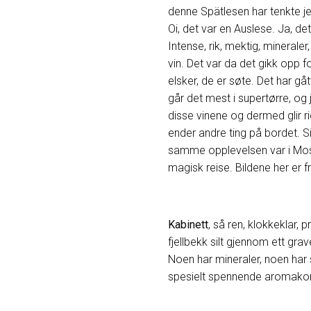
denne Spätlesen har tenkte jeg
Oi, det var en Auslese. Ja, det
Intense, rik, mektig, mineraler,
vin. Det var da det gikk opp f
elsker, de er søte. Det har gåt
går det mest i supertørre, og je
disse vinene og dermed glir ri
ender andre ting på bordet. Si
samme opplevelsen var i Mosel
magisk reise. Bildene her er f
Kabinett
, så ren, klokkeklar, 
fjellbekk silt gjennom ett gra
Noen har mineraler, noen har 
spesielt spennende aromakombi