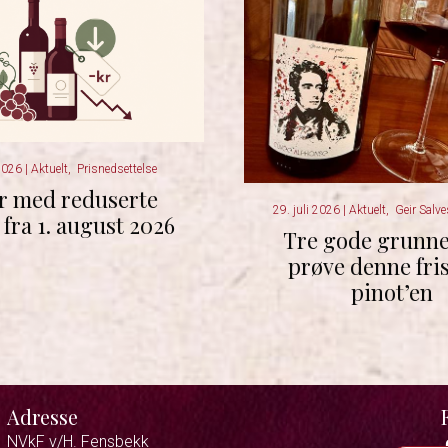
 2026
|
Aktuelt
,
Prisnedsettelse
r med reduserte
29. juli 2026
|
Aktuelt
,
Geir Salve
 fra 1. august 2026
Tre gode grunner
prøve denne fri
pinot’en
Adresse
NVkF v/H. Fensbekk