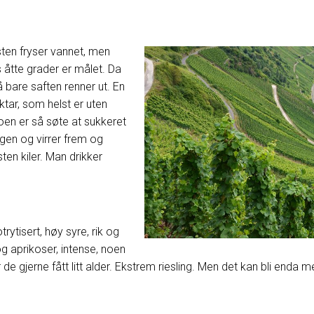
sten fryser vannet, men
s åtte grader er målet. Da
 bare saften renner ut. En
ktar, som helst er uten
 Noen er så søte at sukkeret
gen og virrer frem og
ten kiler. Man drikker
trytisert, høy syre, rik og
 og aprikoser, intense, noen
de gjerne fått litt alder. Ekstrem riesling. Men det kan bli enda 