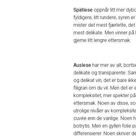
Spätlese
oppnår litt mer dybde 
fyldigere, litt rundere, syren 
mister det mest fjærlette, de
mest delikate. Men vinner på 
gjerne litt lengre ettersmak.
Auslese
har mer av alt, bortse
delikate og transparente. Samt
og delikat vin, det er bare ikke
filigran om du vil. Men det e
kompleksitet, mer spekter p
ettersmak. Noen av disse, so
utrolige nivåer av kompleksit
cuvée enn de vanlige. Noen h
botrytis. Men en gyllen folie
differensierer. Noen skriver de