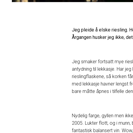
Jeg pleide å elske riesling. 
Årgangen husker jeg ikke, det 
Jeg smaker fortsatt mye rieslin
antydning til lekkasje. Har jeg 
rieslingflaskene, så korken få
med lekkasje havner lengst f
bare måtte åpnes i tilfelle den
Nydelig farge, gyllen men ikk
2005. Lukter flott, og i munn, 
fantastisk balansert vin. Wow