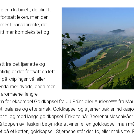
enn kabinett, de blir litt
er fortsatt leken, men den
t mest transparente, det
litt mer kompleksitet og
tt fra det fjærlette og
idig er det fortsatt en lett
 på kniplingsnivå, eller
r enda mer dybde, enda mer
å aromaene, lengre
m for eksempel Goldkapsel fra JJ Prüm eller Auslese*** fra Mark
et, balanse og ettersmak. Goldkapsel og stjerner bak er indikasjo
ar til og med lange goldkapsel. Enkelte når Beerenauslesenivåe
 på toppen av flasken betyr ikke at vinen er en goldkapsel, man m
t på etiketten, goldkapsel. Stjernene står der, to, eller maks tre.