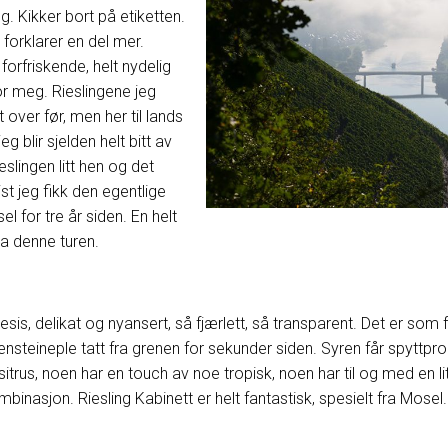
. Kikker bort på etiketten.
 forklarer en del mer.
 forfriskende, helt nydelig
or meg. Rieslingene jeg
t over før, men her til lands
g blir sjelden helt bitt av
eslingen litt hen og det
st jeg fikk den egentlige
 for tre år siden. En helt
ra denne turen.
presis, delikat og nyansert, så fjærlett, så transparent. Det er som f
vensteineple tatt fra grenen for sekunder siden. Syren får spyttpro
sitrus, noen har en touch av noe tropisk, noen har til og med en 
nasjon. Riesling Kabinett er helt fantastisk, spesielt fra Mosel