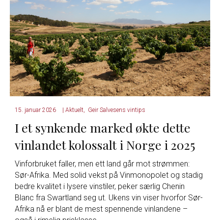
15. januar 2026
|
Aktuelt
,
Geir Salvesens vintips
I et synkende marked økte dette
vinlandet kolossalt i Norge i 2025
Vinforbruket faller, men ett land går mot strømmen:
Sør-Afrika. Med solid vekst på Vinmonopolet og stadig
bedre kvalitet i lysere vinstiler, peker særlig Chenin
Blanc fra Swartland seg ut. Ukens vin viser hvorfor Sør-
Afrika nå er blant de mest spennende vinlandene –