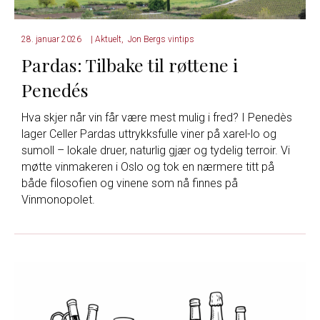
28. januar 2026
|
Aktuelt
,
Jon Bergs vintips
Pardas: Tilbake til røttene i
Penedés
Hva skjer når vin får være mest mulig i fred? I Penedès
lager Celler Pardas uttrykksfulle viner på xarel-lo og
sumoll – lokale druer, naturlig gjær og tydelig terroir. Vi
møtte vinmakeren i Oslo og tok en nærmere titt på
både filosofien og vinene som nå finnes på
Vinmonopolet.