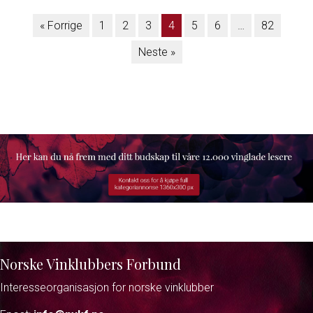
« Forrige
1
2
3
4
5
6
…
82
Neste »
Norske Vinklubbers Forbund
Interesseorganisasjon for norske vinklubber