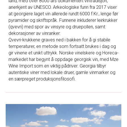
land, med over 8000 års dokumentert vintradisjon,
anerkjent av UNESCO. Arkeologiske funn fra 2017 viser
at georgiere laget vin allerede rundt 6000 f.Kr., lenge før
pyramider og skriftspråk. Funnene inkluderer leirkrukker
(qvevri) med spor av vinsyre og druepollen, samt
dekorasjoner av vinranker.
Qvevri-krukkene graves ned i bakken for å gi stabile
temperaturer, en metode som fortsatt brukes i dag og
gir vinene et unikt uttrykk. Norske vinelskere og Horeca-
markedet har begynt å oppdage georgisk vin, med Mze
Wine Import som en viktig pådriver. Georgia tilbyr
autentiske viner med lokale druer, gamle vinmarker og
en særpreget produksjonsfilosofi.