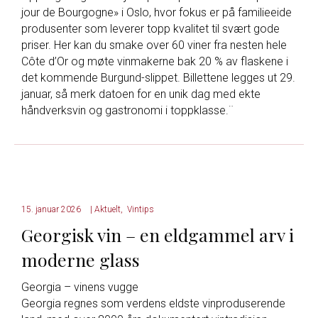
jour de Bourgogne» i Oslo, hvor fokus er på familieeide
produsenter som leverer topp kvalitet til svært gode
priser. Her kan du smake over 60 viner fra nesten hele
Côte d’Or og møte vinmakerne bak 20 % av flaskene i
det kommende Burgund-slippet. Billettene legges ut 29.
januar, så merk datoen for en unik dag med ekte
håndverksvin og gastronomi i toppklasse.¨
15. januar 2026
|
Aktuelt
,
Vintips
Georgisk vin – en eldgammel arv i
moderne glass
Georgia – vinens vugge
Georgia regnes som verdens eldste vinproduserende